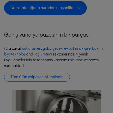
Ürün kataloğuna buradan ulaşabilirsiniz
Geniş vana yelpazesinin bir parçası
Alfa Laval,
süt ürünleri
,
gıda
,
içecek
,
ev bakımı
,
kişisel bakım
,
biyoteknoloji
and
ilaç üretimi
sektörlerinde hijyenik
uygulamalar için tasarlanmış kapsamlı bir vana yelpazesi
sunmaktadır.
Tüm ürün yelpazesini keşfedin