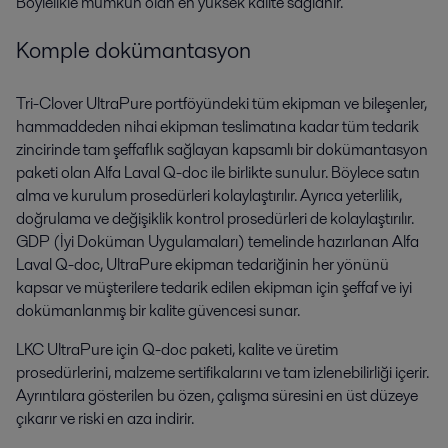
Böylelikle mümkün olan en yüksek kalite sağlanır.
Komple dokümantasyon
Tri-Clover UltraPure portföyündeki tüm ekipman ve bileşenler,
hammaddeden nihai ekipman teslimatına kadar tüm tedarik
zincirinde tam şeffaflık sağlayan kapsamlı bir dokümantasyon
paketi olan Alfa Laval Q-doc ile birlikte sunulur. Böylece satın
alma ve kurulum prosedürleri kolaylaştırılır. Ayrıca yeterlilik,
doğrulama ve değişiklik kontrol prosedürleri de kolaylaştırılır.
GDP (İyi Doküman Uygulamaları) temelinde hazırlanan Alfa
Laval Q-doc, UltraPure ekipman tedariğinin her yönünü
kapsar ve müşterilere tedarik edilen ekipman için şeffaf ve iyi
dokümanlanmış bir kalite güvencesi sunar.
LKC UltraPure için Q-doc paketi, kalite ve üretim
prosedürlerini, malzeme sertifikalarını ve tam izlenebilirliği içerir.
Ayrıntılara gösterilen bu özen, çalışma süresini en üst düzeye
çıkarır ve riski en aza indirir.