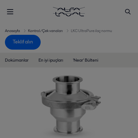
Anasayfa
Kontrol/Çek vanaları
LKC UltraPure ilaç normu
Teklif alın
Dokümanlar
En iyi ipuçları
'Near' Bülteni