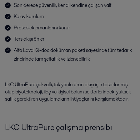
Son derece güvenilir, kendi kendine çalışan valf
Kolay kurulum
Proses ekipmanlarını korur
Ters akışı önler
Alfa Laval Q-doc doküman paketi sayesinde tüm tedarik
zincirinde tam şeffaflık ve izlenebilirlik
LKC UltraPure çekvalfi, tek yönlü ürün akışı için tasarlanmış
olup biyoteknoloji, ilaç ve kişisel bakım sektörlerindeki yüksek
saflık gerektiren uygulamaların ihtiyaçlarını karşılamaktadır.
LKC UltraPure çalışma prensibi