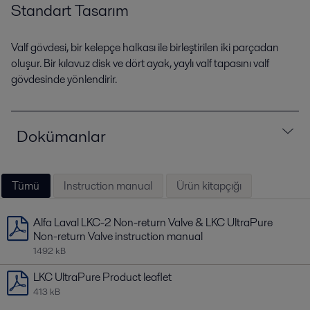
Standart Tasarım
Valf gövdesi, bir kelepçe halkası ile birleştirilen iki parçadan
oluşur. Bir kılavuz disk ve dört ayak, yaylı valf tapasını valf
gövdesinde yönlendirir.
Dokümanlar
Tümü
Instruction manual
Ürün kitapçığı
Alfa Laval LKC-2 Non-return Valve & LKC UltraPure
Non-return Valve instruction manual
1492 kB
LKC UltraPure Product leaflet
413 kB