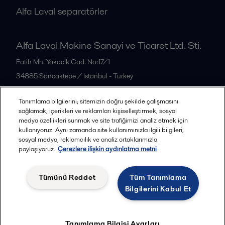
Alfa Laval separatörler
Alfa Laval Makine Sanayi ve Ticaret Ltd. Sti.
Fatih Mh. Yakacik Cad. No:17/1
34885
Sancaktepe / Istanbul - Turkey
Türkiye
Tanımlama bilgilerini; sitemizin doğru şekilde çalışmasını
Tel: +90 216 311 79 00
sağlamak, içerikleri ve reklamları kişiselleştirmek, sosyal
medya özellikleri sunmak ve site trafiğimizi analiz etmek için
kullanıyoruz. Aynı zamanda site kullanımınızla ilgili bilgileri;
Tüm ofisler
sosyal medya, reklamcılık ve analiz ortaklarımızla
paylaşıyoruz.
Çerezlere ilişkin aydınlatma metni
Tümünü Reddet
Tüm Tanımlama
Gizlilik Politikası ve Çerezler
Kanuni şartlar
Bilgilerini Kabul Et
Takip et
Tanımlama Bilgisi Ayarları
© 2015-2026, ALFA LAVAL