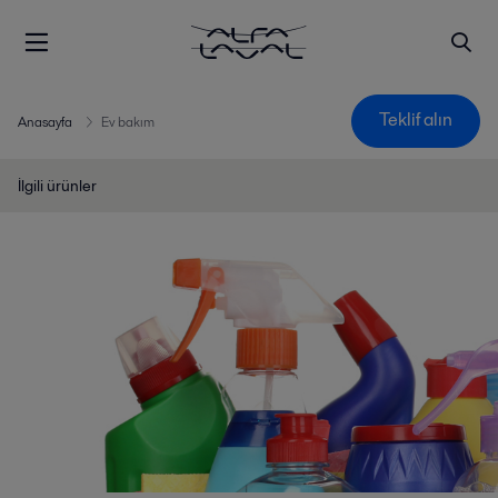
Teklif alın
Anasayfa
Ev bakım
İlgili ürünler