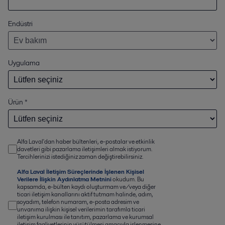
Endüstri
Uygulama
Ürün
*
Alfa Laval'dan haber bültenleri, e-postalar ve etkinlik
davetleri gibi pazarlama iletişimleri almak istiyorum.
Tercihlerinizi istediğiniz zaman değiştirebilirsiniz.
Alfa Laval İletişim Süreçlerinde İşlenen Kişisel
Verilere İlişkin Aydınlatma Metnini
okudum. Bu
kapsamda, e-bülten kaydı oluşturmam ve/veya diğer
ticari iletişim kanallarını aktif tutmam halinde, adım,
soyadım, telefon numaram, e-posta adresim ve
unvanıma ilişkin kişisel verilerimin tarafımla ticari
iletişim kurulması ile tanıtım, pazarlama ve kurumsal
iletişim faaliyetlerinin yürütülmesi amacıyla işlenmesine