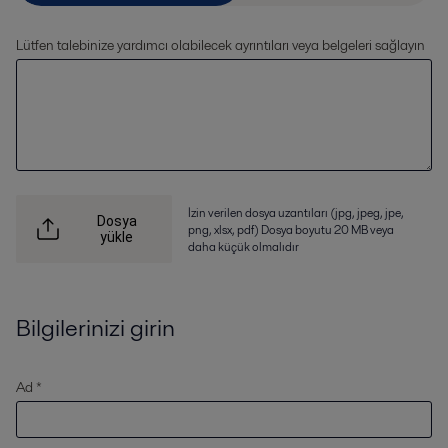
Lütfen talebinize yardımcı olabilecek ayrıntıları veya belgeleri sağlayın
İzin verilen dosya uzantıları (jpg, jpeg, jpe,
Dosya
png, xlsx, pdf) Dosya boyutu 20 MB veya
yükle
daha küçük olmalıdır
Bilgilerinizi girin
Ad *