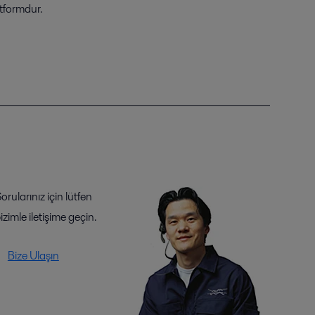
atformdur.
orularınız için lütfen
izimle iletişime geçin.
Bize Ulaşın