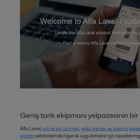
Geniş tank ekipmanı yelpazesinin bir
Alfa Laval,
süt ve süt ürünleri
,
gıda
,
içecek
,
ev bakımı
,
kişis
üretimi
sektörlerinde hijyenik uygulamalar için tasarlanmı