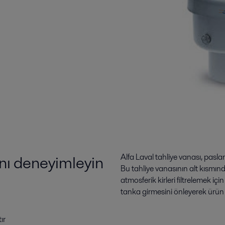
ını deneyimleyin
Alfa Laval tahliye vanası, pasla
Bu tahliye vanasının alt kısmın
atmosferik kirleri filtrelemek iç
tanka girmesini önleyerek ürün hi
ır