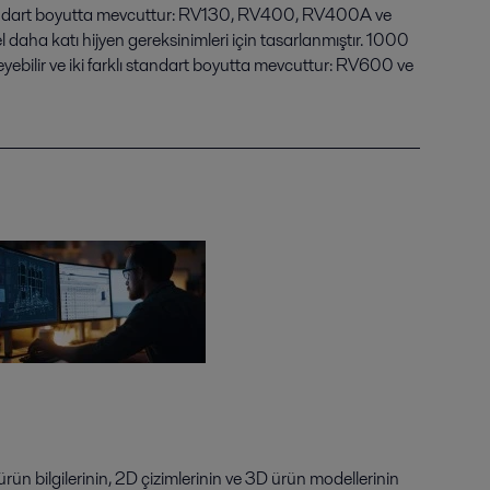
 standart boyutta mevcuttur: RV130, RV400, RV400A ve
aha katı hijyen gereksinimleri için tasarlanmıştır. 1000
leyebilir ve iki farklı standart boyutta mevcuttur: RV600 ve
 ürün bilgilerinin, 2D çizimlerinin ve 3D ürün modellerinin