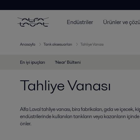
Endüstriler
Ürünler ve çöz
Anasayfa
Tank aksesuarları
Tahliye Vanası
En iyi ipuçları
'Near' Bülteni
Tahliye Vanası
Alfa Laval tahliye vanası, bira fabrikaları, gıda ve içecek, 
endüstrilerinde kullanılan tankların veya kazanların için
önler.