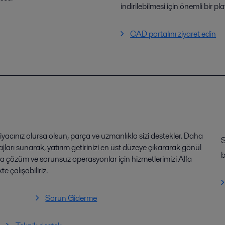
indirilebilmesi için önemli bir pl
CAD portalını ziyaret edin
iyacınız olursa olsun, parça ve uzmanlıkla sizi destekler. Daha
S
ajları sunarak, yatırım getirinizi en üst düzeye çıkararak gönül
b
ra çözüm ve sorunsuz operasyonlar için hizmetlerimizi Alfa
e çalışabiliriz.
Sorun Giderme