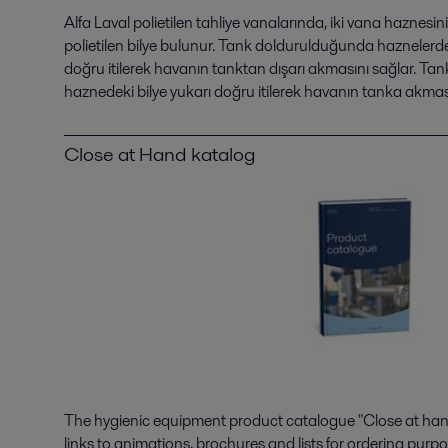
Alfa Laval polietilen tahliye vanalarında, iki vana haznesin
polietilen bilye bulunur. Tank doldurulduğunda haznelerden 
doğru itilerek havanın tanktan dışarı akmasını sağlar. Tan
haznedeki bilye yukarı doğru itilerek havanın tanka akması
Close at Hand katalog
The hygienic equipment product catalogue "Close at hand"
links to animations, brochures and lists for ordering purpo