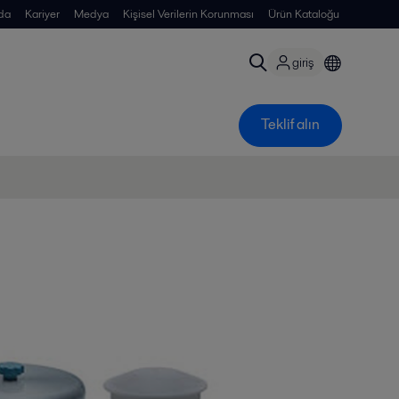
da
Kariyer
Medya
Kişisel Verilerin Korunması
Ürün Kataloğu
giriş
Teklif alın