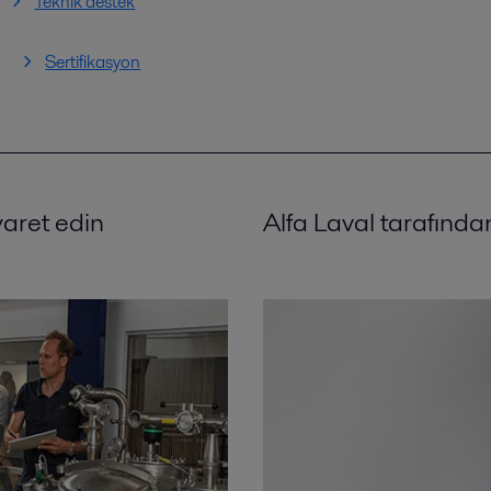
Teknik destek
Sertifikasyon
aret edin
Alfa Laval tarafınd