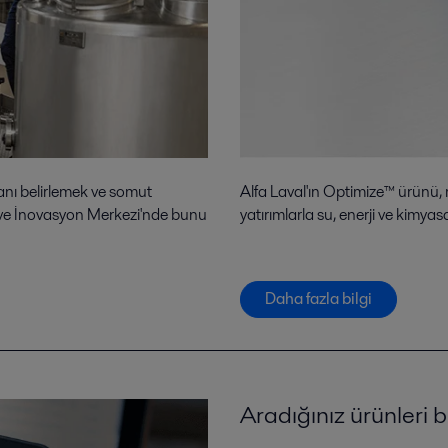
anı belirlemek ve somut
Alfa Laval'ın Optimize™ ürünü, me
a ve İnovasyon Merkezi'nde bunu
yatırımlarla su, enerji ve kimya
Daha fazla bilgi
Aradığınız ürünleri 