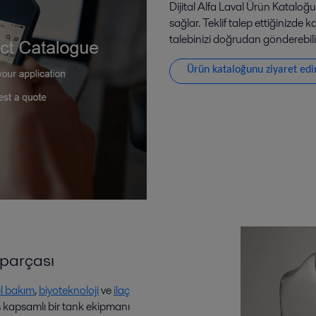
Dijital Alfa Laval Ürün Kataloğu
sağlar. Teklif talep ettiğinizde k
talebinizi doğrudan gönderebilir
Ürün kataloğunu ziyaret edi
 parçası
el bakım
,
biyoteknoloji
ve
ilaç
ş kapsamlı bir tank ekipmanı