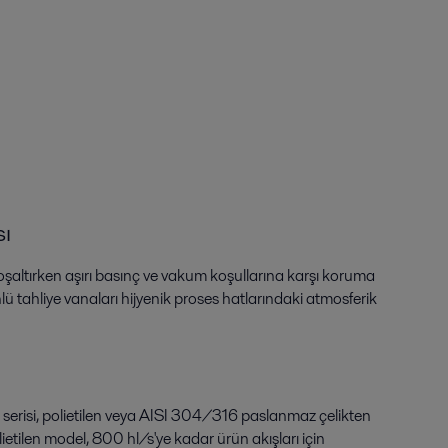
sı
oşaltırken aşırı basınç ve vakum koşullarına karşı koruma
nlü tahliye vanaları hijyenik proses hatlarındaki atmosferik
) serisi, polietilen veya AISI 304/316 paslanmaz çelikten
lietilen model, 800 hl/s'ye kadar ürün akışları için