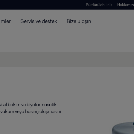
Sürdürülebilirlik
Hakkımız
ümler
Servis ve destek
Bize ulaşın
kişisel bakım ve biyofarmasötik
de vakum veya basınç oluşmasını