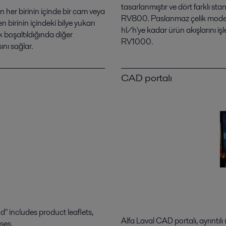
tasarlanmıştır ve dört farklı
in her birinin içinde bir cam veya
RV800. Paslanmaz çelik model d
birinin içindeki bilye yukarı
hl/h'ye kadar ürün akışlarını iş
k boşaltıldığında diğer
RV1000.
nı sağlar.
CAD portalı
 includes product leaflets,
Alfa Laval CAD portalı, ayrıntılı
ses.