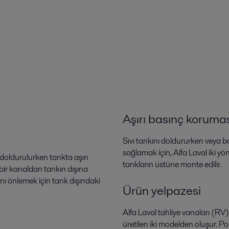
Aşırı basınç koruma
Sıvı tankını doldururken veya b
sağlamak için, Alfa Laval iki yö
k doldurulurken tankta aşırı
tankların üstüne monte edilir.
bir kanaldan tankın dışına
nı önlemek için tank dışındaki
Ürün yelpazesi
Alfa Laval tahliye vanaları (RV
üretilen iki modelden oluşur. Po