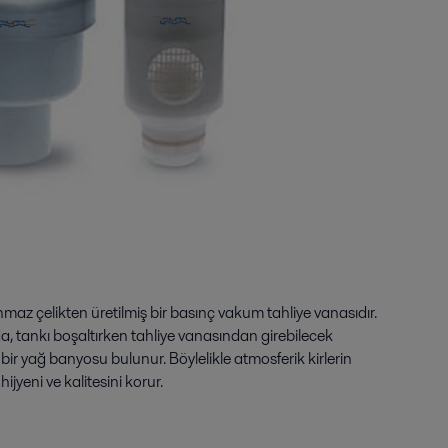
nmaz çelikten üretilmiş bir basınç vakum tahliye vanasıdır.
da, tankı boşaltırken tahliye vanasından girebilecek
in bir yağ banyosu bulunur. Böylelikle atmosferik kirlerin
jyeni ve kalitesini korur.