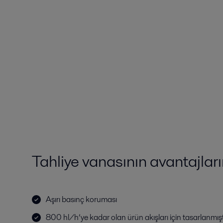
Tahliye vanasının avantajlar
Aşırı basınç koruması
800 hl/h’ye kadar olan ürün akışları için tasarlanmışt