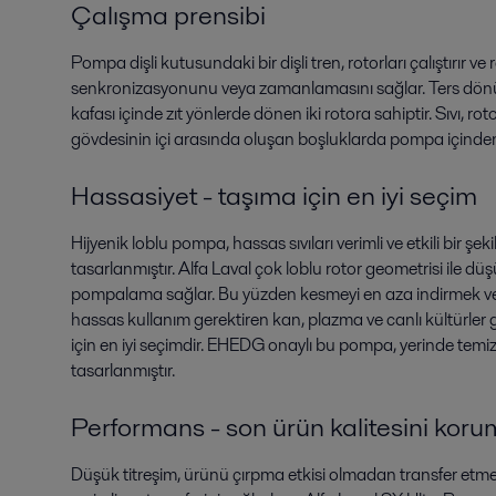
Çalışma prensibi
Pompa dişli kutusundaki bir dişli tren, rotorları çalıştırır ve
senkronizasyonunu veya zamanlamasını sağlar. Ters dönü
kafası içinde zıt yönlerde dönen iki rotora sahiptir. Sıvı, ro
gövdesinin içi arasında oluşan boşluklarda pompa içinden 
Hassasiyet - taşıma için en iyi seçim
Hijyenik loblu pompa, hassas sıvıları verimli ve etkili bir şe
tasarlanmıştır. Alfa Laval çok loblu rotor geometrisi ile dü
pompalama sağlar. Bu yüzden kesmeyi en aza indirmek ve
hassas kullanım gerektiren kan, plazma ve canlı kültürler g
için en iyi seçimdir. EHEDG onaylı bu pompa, yerinde temizli
tasarlanmıştır.
Performans - son ürün kalitesini kor
Düşük titreşim, ürünü çırpma etkisi olmadan transfer etme 