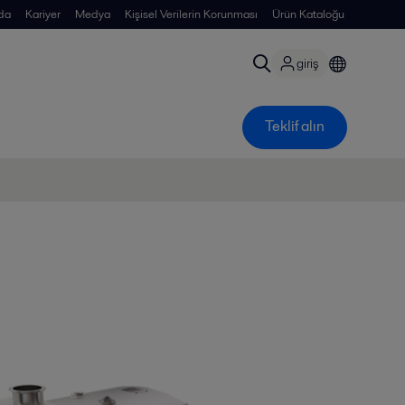
da
Kariyer
Medya
Kişisel Verilerin Korunması
Ürün Kataloğu
giriş
Teklif alın