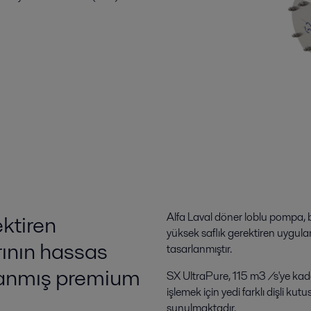
ektiren
Alfa Laval döner loblu pompa, bi
yüksek saflık gerektiren uygula
rının hassas
tasarlanmıştır.
rlanmış premium
SX UltraPure, 115 m3 /s'ye kadar
işlemek için yedi farklı dişli ku
sunulmaktadır.