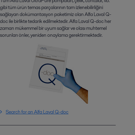
Tüm Alfa Laval UltraPure pompaları, çelik, contalar, vb.
gibi tüm ürün temas parçalarının tam izlenebilirliğini
sağlayan dokümantasyon paketimiz olan Alfa Laval Q-
doc ile birlikte tedarik edilmektedir. Alfa Laval Q-doc her
zaman mükemmel bir uyum sağlar ve olası muhtemel
sorunları önler, yeniden onaylama gerektirmektedir.
Search for an Alfa Laval Q-doc