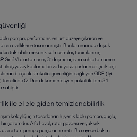
 güvenliği
loblu pompa, performansı en üst düzeye çıkaran ve
diren özelliklerle tasarlanmıştır. Bunlar arasında düşük
önden takılabilir mekanik salmastralar, tanımlanmış
SP Sınıf VI elastomerler, 3° düşme açısına sahip tamamen
iştirilmiş yüzey kaplamaları ve boyasız paslanmaz çelik dişli
slanan bileşenler, tüketici güvenliğini sağlayan GDP (İyi
temelinde Q-Doc dokümantasyon paketi ile tam 3.1
a sahiptir.
ik ile el ele giden temizlenebilirlik
işim kolaylığı için tasarlanan hijyenik loblu pompa, güçlü,
n bir çözümdür. Alfa Laval, rotor gövdesi ve yüksek
ak üzere tüm pompa parçalarını üretir. Bu sayede bakım