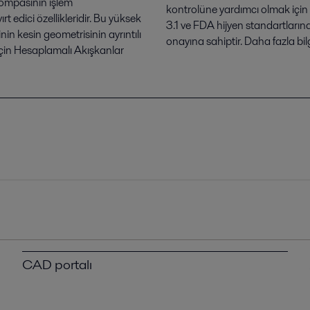
 pompasının işlem
kontrolüne yardımcı olmak için 
ırt edici özellikleridir. Bu yüksek
3.1 ve FDA hijyen standartların
nin kesin geometrisinin ayrıntılı
onayına sahiptir. Daha fazla bi
 için Hesaplamalı Akışkanlar
CAD portalı