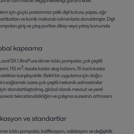
ının tam olarak değiştirilebilirliği garanti edilir.
ım için güçlü paslanmaz çelik dişli kutusu yapısı, ağır
e tertibatları ve konik makaralı rulmanlarla donatılmıştır. Dişli
mpaları giriş ve çıkış portları dikey veya yatay konumda
global kapsama
Laval SX UltraPure döner loblu pompalar, çok çeşitli
3
erini, 115 m
/saate kadar akış hızlarını, 15 bar'a kadar
klıkları karşılayabilir. Belirli bir uygulama için doğru
ni sağlamak üzere çok çeşitli mekanik salmastralar
çin standartlaştırılmış, global olarak mevcut ve yerel
ürecin tekrarlanabilirliğini ve çalışma süresinin artmasını
fikasyon ve standartlar
er loblu pompalar, kalifikasyon, validasyon ve değişiklik