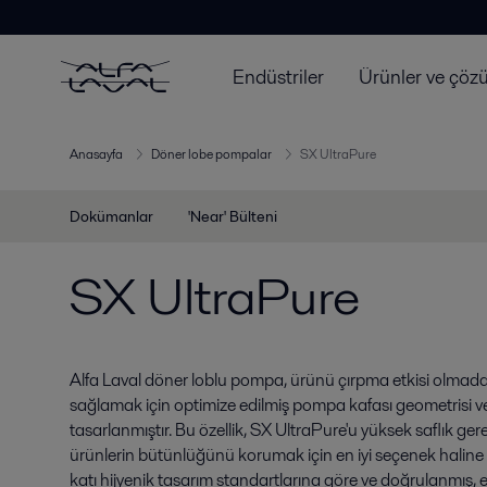
Endüstriler
Ürünler ve çöz
Anasayfa
Döner lobe pompalar
SX UltraPure
Dokümanlar
'Near' Bülteni
SX UltraPure
Alfa Laval döner loblu pompa, ürünü çırpma etkisi olmad
sağlamak için optimize edilmiş pompa kafası geometrisi ve
tasarlanmıştır. Bu özellik, SX UltraPure'u yüksek saflık g
ürünlerin bütünlüğünü korumak için en iyi seçenek haline g
katı hijyenik tasarım standartlarına göre ve doğrulanmış, et