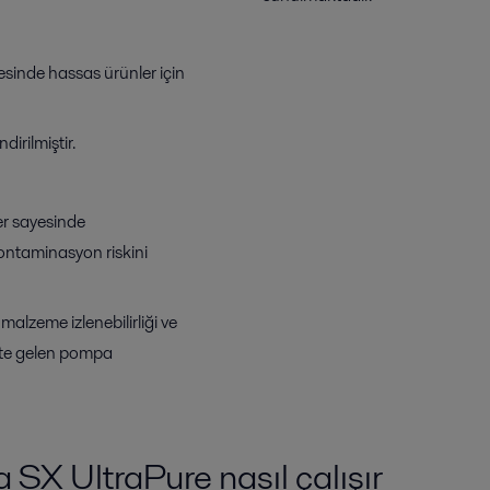
sinde hassas ürünler için
irilmiştir.
er sayesinde
ontaminasyon riskini
malzeme izlenebilirliği ve
ikte gelen pompa
 SX UltraPure nasıl çalışır