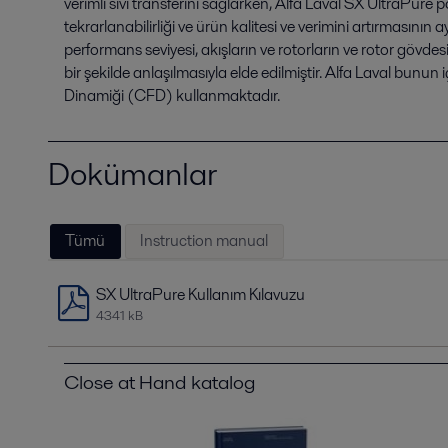
verimli sıvı transferini sağlarken, Alfa Laval SX UltraPure
tekrarlanabilirliği ve ürün kalitesi ve verimini artırmasının ay
performans seviyesi, akışların ve rotorların ve rotor gövdesi
bir şekilde anlaşılmasıyla elde edilmiştir. Alfa Laval bunun
Dinamiği (CFD) kullanmaktadır.
Dokümanlar
Tümü
Instruction manual
SX UltraPure Kullanım Kılavuzu
4341 kB
Close at Hand katalog