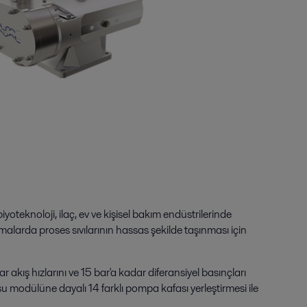
yoteknoloji, ilaç, ev ve kişisel bakım endüstrilerinde
malarda proses sıvılarının hassas şekilde taşınması için
 akış hızlarını ve 15 bar'a kadar diferansiyel basınçları
tusu modülüne dayalı 14 farklı pompa kafası yerleştirmesi ile