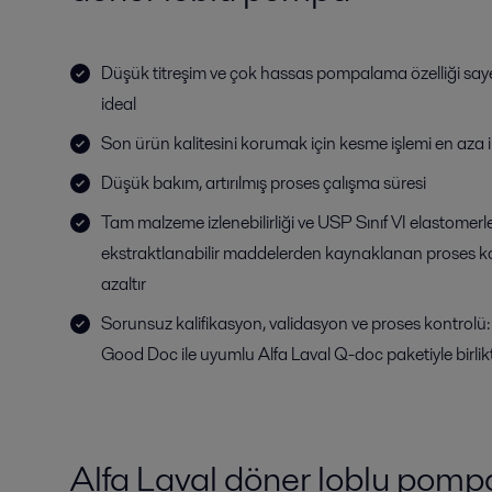
Düşük titreşim ve çok hassas pompalama özelliği saye
ideal
Son ürün kalitesini korumak için kesme işlemi en aza ind
Düşük bakım, artırılmış proses çalışma süresi
Tam malzeme izlenebilirliği ve USP Sınıf VI elastomerl
ekstraktlanabilir maddelerden kaynaklanan proses k
azaltır
Sorunsuz kalifikasyon, validasyon ve proses kontrolü: 
Good Doc ile uyumlu Alfa Laval Q-doc paketiyle birl
Alfa Laval döner loblu pompa