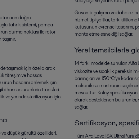
kolaylaşır ve yedek rotor parçalar
Güvenilir çalışma ve daha az bak
 rotorların doğru
hizmet tipi şaftlar, tork kilitlem
şlü tahrik sistemi, pompa
kutusunun evrensel tasarımı, po
torun durma noktası ile rotor
monte etme esnekliği sağlar.
taşınır.
Yerel temsilcilerle 
14 farklı modelde sunulan Alfa 
kilde taşımak için özel olarak
viskozite ve sıcaklık gereksiniml
şük titreşim ve hassas
basınçları ve 150°C'ye kadar sıca
 ürün hasarını önlemek için
mekanik salmastranın seçilmesi
ibi hassas ürünlerin transferi
mevcuttur. Kolay spesifikasyon i
k ve yerinde sterilizasyon için
olarak desteklenen bu ürünler, s
sağlar.
uma
Sertifikasyon, spesi
ve düşük gürültü özellikleri,
Tüm Alfa Laval SX UltraPure dön