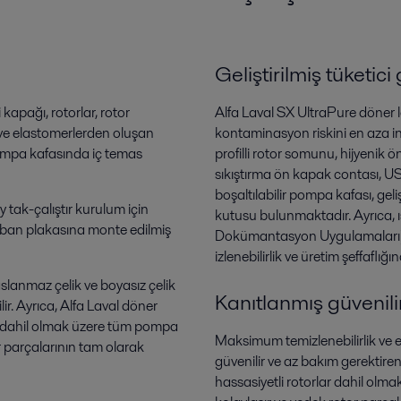
Geliştirilmiş tüketici
kapağı, rotorlar, rotor
Alfa Laval SX UltraPure döner 
ı ve elastomerlerden oluşan
kontaminasyon riskini en aza in
pompa kafasında iç temas
profilli rotor somunu, hijyenik 
sıkıştırma ön kapak contası, U
boşaltılabilir pompa kafası, gel
 tak-çalıştır kurulum için
kutusu bulunmaktadır. Ayrıca, ı
taban plakasına monte edilmiş
Dokümantasyon Uygulamaları) 
izlenebilirlik ve üretim şeffaflığın
slanmaz çelik ve boyasız çelik
Kanıtlanmış güvenilirl
lir. Ayrıca, Alfa Laval döner
ar dahil olmak üzere tüm pompa
Maksimum temizlenebilirlik ve er
or parçalarının tam olarak
güvenilir ve az bakım gerektire
hassasiyetli rotorlar dahil olm