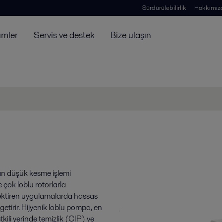
Sürdürülebilirlik
Hakkımız
ümler
Servis ve destek
Bize ulaşın
an düşük kesme işlemi
 çok loblu rotorlarla
erektiren uygulamalarda hassas
etirir. Hijyenik loblu pompa, en
kili yerinde temizlik (CIP) ve