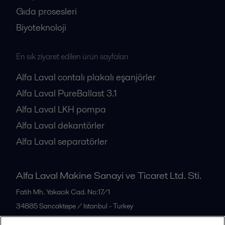
Gıda prosesleri
Biyoteknoloji
En sık ziyaret edilen ürün sayfaları
Alfa Laval contalı plakalı eşanjörler
Alfa Laval PureBallast 3.1
Alfa Laval LKH pompa
Alfa Laval dekantörler
Alfa Laval separatörler
Alfa Laval Makine Sanayi ve Ticaret Ltd. Sti.
Fatih Mh. Yakacik Cad. No:17/1
34885
Sancaktepe / Istanbul - Turkey
Türkiye