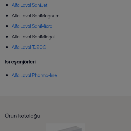
Alfa Laval SaniJet
Alfa Laval SaniMagnum
Alfa Laval SaniMicro
Alfa Laval SaniMidget
Alfa Laval TJ20G
Isı eşanjörleri
Alfa Laval Pharma-line
Ürün kataloğu