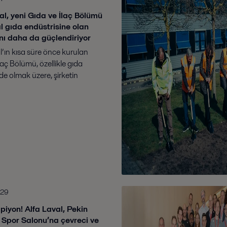
al, yeni Gıda ve İlaç Bölümü
al gıda endüstrisine olan
ını daha da güçlendiriyor
l’ın kısa süre önce kurulan
laç Bölümü, özellikle gıda
e olmak üzere, şirketin
nde köklü bir değişime işaret
Bu bölüm, odak noktasını daha
etiren ...
-29
piyon! Alfa Laval, Pekin
 Spor Salonu’na çevreci ve