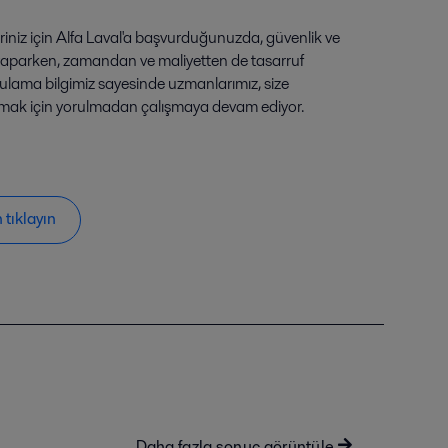
riniz için Alfa Laval'a başvurduğunuzda, güvenlik ve
 yaparken, zamandan ve maliyetten de tasarruf
gulama bilgimiz sayesinde uzmanlarımız, size
amak için yorulmadan çalışmaya devam ediyor.
 tıklayın
Daha fazla sonuç görüntüle