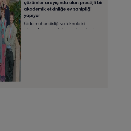
çözümler arayışında olan prestijli bir
akademik etkinliğe ev sahipliği
yapıyor
Gıda mühendisliği ve teknolojisi
alanındaki en parlak genç beyinlerden
bazıları, hayati önem taşıyan bilgi
paylaşımı için dinamik ve işbirliğine
dayalı bir platform oluşturmak amacıyla
düzenlenen pres...