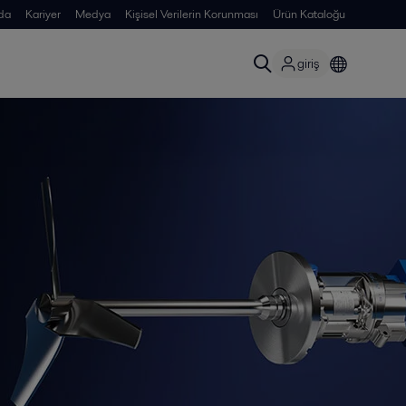
da
Kariyer
Medya
Kişisel Verilerin Korunması
Ürün Kataloğu
giriş