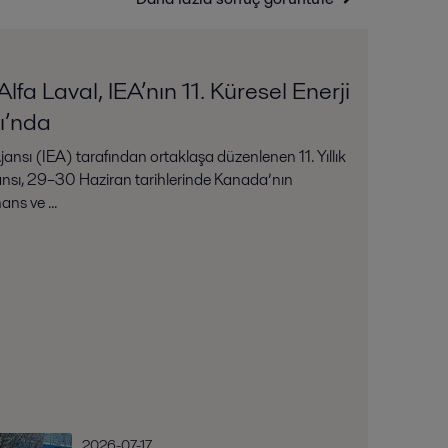
fa Laval, IEA’nın 11. Küresel Enerji
sı’nda
jansı (IEA) tarafından ortaklaşa düzenlenen 11. Yıllık
eransı, 29–30 Haziran tarihlerinde Kanada’nın
ns ve ...
2026-07-17