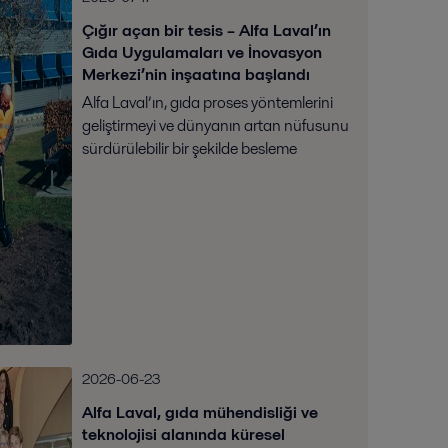
Çığır açan bir tesis – Alfa Laval’ın
Gıda Uygulamaları ve İnovasyon
Merkezi’nin inşaatına başlandı
Alfa Laval’ın, gıda proses yöntemlerini
geliştirmeyi ve dünyanın artan nüfusunu
sürdürülebilir bir şekilde besleme
konusundaki global sorunu çözmeye
yardımcı olmayı vaat eden son teknoloji
ürünü bir i...
2026-06-23
Alfa Laval, gıda mühendisliği ve
teknolojisi alanında küresel