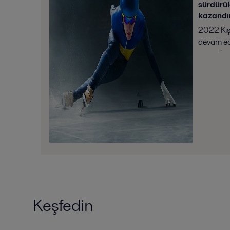
sürdürüle
kazandır
2022 Kış 
devam edi
yanından 
kazanmak 
Madalya 
çabalarını
Keşfedin