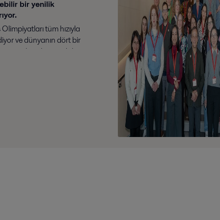
bilir bir yenilik
ıyor.
Olimpiyatları tüm hızıyla
yor ve dünyanın dört bir
sporcular, altın madalya
için Pekin’de bir araya geldi.
kazanma konusundaki iddialı
n yanı sıra...