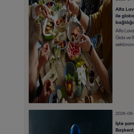
Alfa Lav
ile glob
bağlılığ
Alfa Lava
Gıda ve İ
sektöründ
hedefleri
ediyor. 
net hale g
2026-06
İşte şam
Başkent