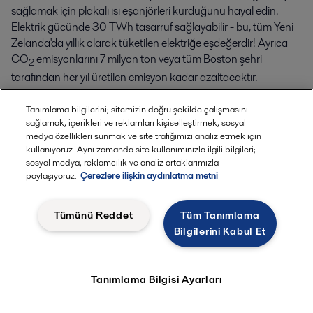
sağlamak için plakalı ısı eşanjörleri kurduğunu hayal edin.
Elektrik gücünde 30 TWh tasarruf sağlayabilir - bu, tüm Yeni
Zelanda'da yıllık olarak tüketilen elektriğe eşdeğerdir! Ayrıca
CO
emisyonlarını 7 milyon ton veya tüm Boston şehri
2
tarafından her yıl üretilen emisyon kadar azaltacaktır.
Alfa Laval plakalı ısı eşanjörleri ile daha verimli soğutma
Tanımlama bilgilerini; sitemizin doğru şekilde çalışmasını
işlemleri bunu mümkün kılabilir.
sağlamak, içerikleri ve reklamları kişiselleştirmek, sosyal
medya özellikleri sunmak ve site trafiğimizi analiz etmek için
Veri merkeziniz için neler yapabileceğimizi mi merak
kullanıyoruz. Aynı zamanda site kullanımınızla ilgili bilgileri;
ediyorsunuz?
sosyal medya, reklamcılık ve analiz ortaklarımızla
paylaşıyoruz.
Çerezlere ilişkin aydınlatma metni
Daha fazlası için
Tümünü Reddet
Tüm Tanımlama
Bilgilerini Kabul Et
Tanımlama Bilgisi Ayarları