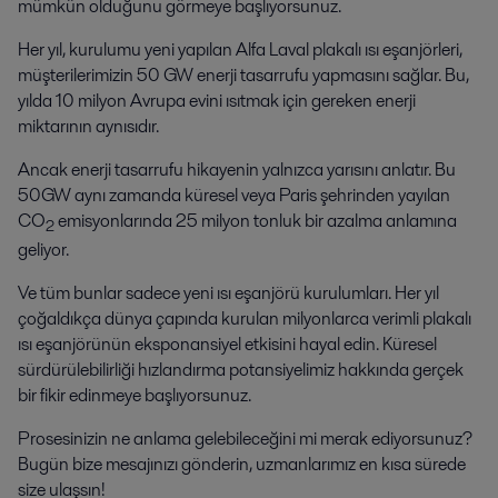
mümkün olduğunu görmeye başlıyorsunuz.
Her yıl, kurulumu yeni yapılan Alfa Laval plakalı ısı eşanjörleri,
müşterilerimizin 50 GW enerji tasarrufu yapmasını sağlar. Bu,
yılda 10 milyon Avrupa evini ısıtmak için gereken enerji
miktarının aynısıdır.
Ancak enerji tasarrufu hikayenin yalnızca yarısını anlatır. Bu
50GW aynı zamanda küresel veya Paris şehrinden yayılan
CO
emisyonlarında 25 milyon tonluk bir azalma anlamına
2
geliyor.
Ve tüm bunlar sadece yeni ısı eşanjörü kurulumları. Her yıl
çoğaldıkça dünya çapında kurulan milyonlarca verimli plakalı
ısı eşanjörünün eksponansiyel etkisini hayal edin. Küresel
sürdürülebilirliği hızlandırma potansiyelimiz hakkında gerçek
bir fikir edinmeye başlıyorsunuz.
Prosesinizin ne anlama gelebileceğini mi merak ediyorsunuz?
Bugün bize mesajınızı gönderin, uzmanlarımız en kısa sürede
size ulaşsın!