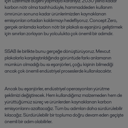
için üzerimize düşeni yapmaya kararlıyız. 2030 yılına kadar
karbon nötr olma taahhüdüyle, hammaddeden kullanım
ömrünün sonuna kadar ürünlerimizden kaynaklanan
emisyonları ortadan kaldırmayı hedefliyoruz. Concept Zero,
gerçek anlamda karbon nötr bir plakalı ısı eşanjörü geliştirmek
için sınırları zorlayan bu yolculukta çok önemli bir adımdır.
SSAB ile birlikte bunu gerçeğe dönüştürüyoruz. Mevcut
plakalarla karşılaştırıldığında görüntüde farkı anlamanın
mümkün olmadığı bu ısı eşanjörleri, çoğu kişinin bilmediği
ancak çok önemli endüstriyel proseslerde kullanılacaktır.
Ancak bu eşanjörler, endüstriyel operasyonları yürütme
şeklimizi değiştirecek. Hem kullandığımız malzemeden hem de
yürüttüğümüz süreç ve ürünlerden kaynaklanan karbon
emisyonlarını azaltacağız. Tüm bu adımları daha sürdürülebilir
kılacağız. Sürdürülebilir bir topluma doğru devam eden geçişte
önemli bir adım olabilirler.