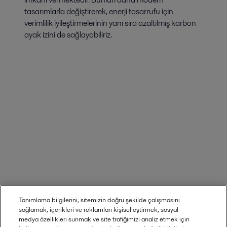
tasarımlarla değiştirerek, enerji tasarrufu için
verimlilik iyileştirmelerinin yanı sıra azaltılmış karbon
ayak izini de sağlayabiliriz.
Tanımlama bilgilerini; sitemizin doğru şekilde çalışmasını
sağlamak, içerikleri ve reklamları kişiselleştirmek, sosyal
medya özellikleri sunmak ve site trafiğimizi analiz etmek için