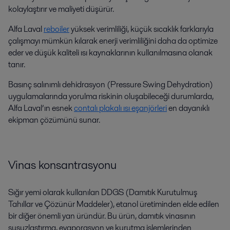
kolaylaştırır ve maliyeti düşürür.
Alfa Laval
reboiler
yüksek verimliliği, küçük sıcaklık farklarıyla
çalışmayı mümkün kılarak enerji verimliliğini daha da optimize
eder ve düşük kaliteli ısı kaynaklarının kullanılmasına olanak
tanır.
Basınç salınımlı dehidrasyon (Pressure Swing Dehydration)
uygulamalarında yorulma riskinin oluşabileceği durumlarda,
Alfa Laval’ın esnek
contalı
plakalı
ısı eşanjörleri
en dayanıklı
ekipman çözümünü sunar.
Vinas
konsantrasyonu
Sığır yemi olarak kullanılan DDGS (Damıtık Kurutulmuş
Tahıllar ve Çözünür Maddeler), etanol üretiminden elde edilen
bir diğer önemli yan üründür. Bu ürün, damıtık vinasının
susuzlaştırma, evaporasyon ve kurutma işlemlerinden