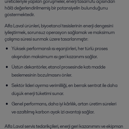
üreticileriyle yapılan görüşmeler, enerji tasarrufu açısından
hâlâ değerlendirilmemiş bir potansiyelin bulunduğunu
göstermektedir.
Alfa Laval ürünleri, biyoetanol tesislerinin enerji dengesini
iyileştirmek, sorunsuz operasyon sağlamak ve maksimum
çalışma süresi sunmak üzere tasarlanmıştır:
Yüksek performanslı ısı eşanjörleri, her türlü proses
akışından maksimum ısı geri kazanımı sağlar.
Üstün dekantörler, etanol prosesinde katı madde
beslemesinin bozulmasını önler.
Sektör lideri ayırma verimliliği, en berrak sentrat ile daha
düşük enerji tüketimi sunar.
Genel performans, daha iyi kârlılık, artan üretim süreleri
ve azaltılmış karbon ayak izi avantajı sağlar.
Alfa Laval servis tedarikçileri, enerji geri kazanımını ve ekipman