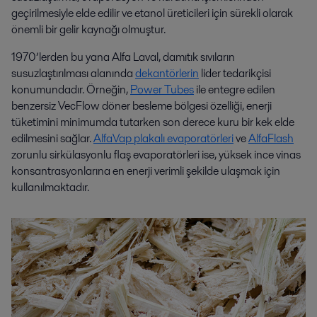
geçirilmesiyle elde edilir ve etanol üreticileri için sürekli olarak
önemli bir gelir kaynağı olmuştur.
1970’lerden bu yana Alfa Laval, damıtık sıvıların
susuzlaştırılması alanında
dekantörlerin
lider tedarikçisi
konumundadır. Örneğin,
Power Tubes
ile entegre edilen
benzersiz VecFlow döner besleme bölgesi özelliği, enerji
tüketimini minimumda tutarken son derece kuru bir kek elde
edilmesini sağlar.
AlfaVap plakalı evaporatörleri
ve
AlfaFlash
zorunlu sirkülasyonlu flaş evaporatörleri ise, yüksek ince vinas
konsantrasyonlarına en enerji verimli şekilde ulaşmak için
kullanılmaktadır.