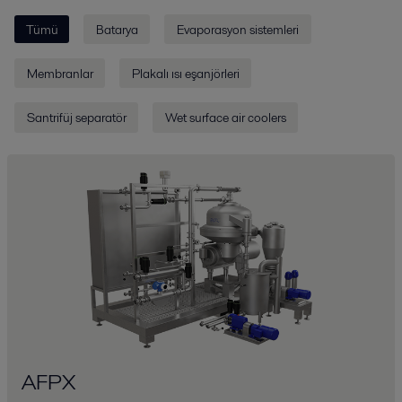
Tümü
Batarya
Evaporasyon sistemleri
Membranlar
Plakalı ısı eşanjörleri
Santrifüj separatör
Wet surface air coolers
AFPX