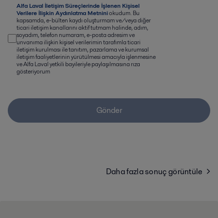
Alfa Laval İletişim Süreçlerinde İşlenen Kişisel
Verilere İlişkin Aydınlatma Metnini
okudum. Bu
kapsamda, e-bülten kaydı oluşturmam ve/veya diğer
ticari iletişim kanallarını aktif tutmam halinde, adım,
soyadım, telefon numaram, e-posta adresim ve
unvanıma ilişkin kişisel verilerimin tarafımla ticari
iletişim kurulması ile tanıtım, pazarlama ve kurumsal
iletişim faaliyetlerinin yürütülmesi amacıyla işlenmesine
ve Alfa Laval yetkili bayileriyle paylaşılmasına rıza
gösteriyorum
Gönder
Daha fazla sonuç görüntüle