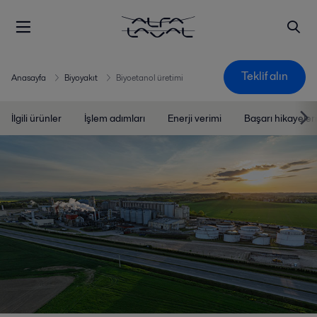
Teklif alın
Anasayfa
Biyoyakıt
Biyoetanol üretimi
İlgili ürünler
İşlem adımları
Enerji verimi
Başarı hikayeleri