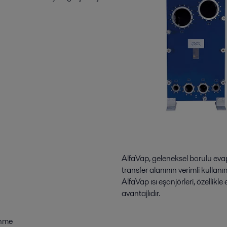
AlfaVap, geleneksel borulu evapo
transfer alanının verimli kullan
AlfaVap ısı eşanjörleri, özellik
avantajlıdır.
enme