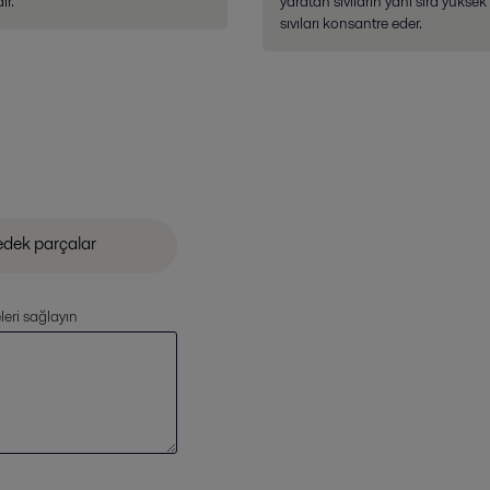
ır.
yaratan sıvıların yanı sıra yüksek 
sıvıları konsantre eder.
leri sağlayın