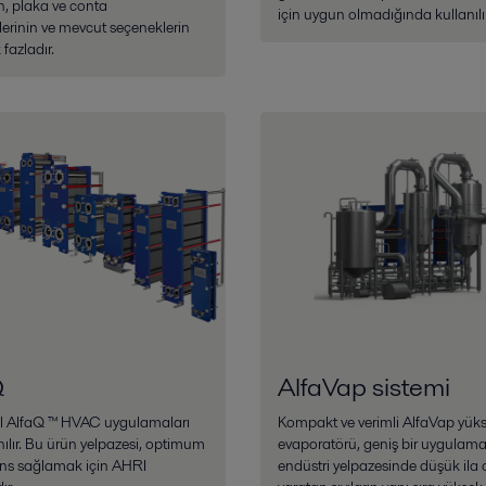
n, plaka ve conta
için uygun olmadığında kullanılır
erinin ve mevcut seçeneklerin
 fazladır.
Q
AlfaVap sistemi
al AlfaQ ™ HVAC uygulamaları
Kompakt ve verimli AlfaVap yüks
anılır. Bu ürün yelpazesi, optimum
evaporatörü, geniş bir uygulama
ns sağlamak için AHRI
endüstri yelpazesinde düşük ila or