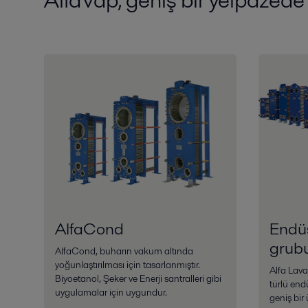
AlfaCond
Endüs
grub
AlfaCond, buharın vakum altında
yoğunlaştırılması için tasarlanmıştır.
Alfa Lava
Biyoetanol, Şeker ve Enerji santralleri gibi
türlü end
uygulamalar için uygundur.
geniş bir