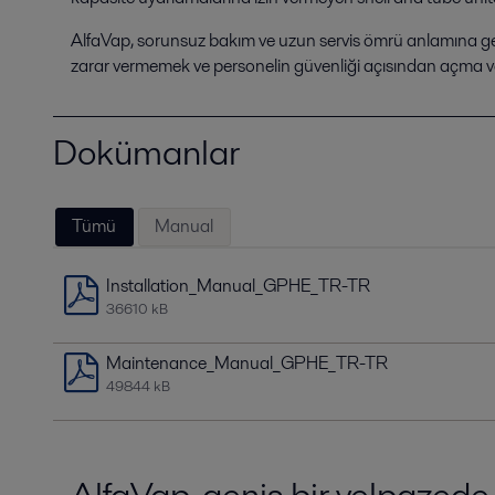
AlfaVap, sorunsuz bakım ve uzun servis ömrü anlamına gelir.
zarar vermemek ve personelin güvenliği açısından açma ve ka
Dokümanlar
Tümü
Manual
Installation_Manual_GPHE_TR-TR
36610 kB
Maintenance_Manual_GPHE_TR-TR
49844 kB
AlfaVap, geniş bir yelpazede 