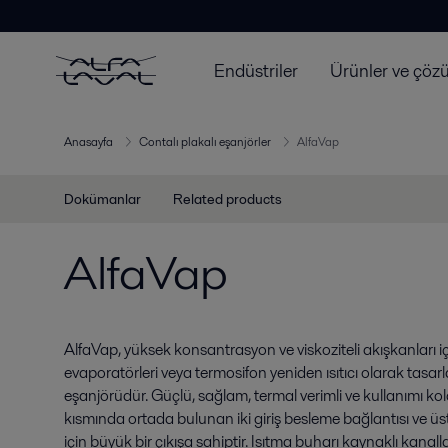
Endüstriler
Ürünler ve çöz
Anasayfa
Contalı plakalı eşanjörler
AlfaVap
Dokümanlar
Related products
AlfaVap
AlfaVap, yüksek konsantrasyon ve viskoziteli akışkanları i
evaporatörleri veya termosifon yeniden ısıtıcı olarak tasarl
eşanjörüdür. Güçlü, sağlam, termal verimli ve kullanımı kola
kısmında ortada bulunan iki giriş besleme bağlantısı ve ü
için büyük bir çıkışa sahiptir. Isıtma buharı kaynaklı kan