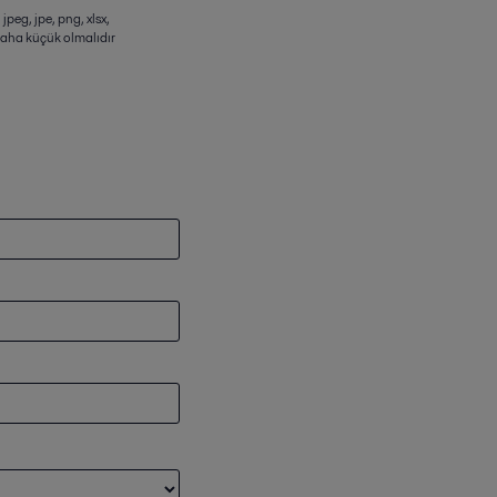
 jpeg, jpe, png, xlsx,
aha küçük olmalıdır