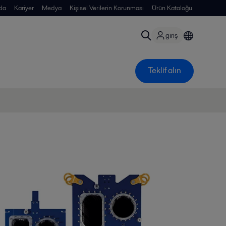
da
Kariyer
Medya
Kişisel Verilerin Korunması
Ürün Kataloğu
giriş
Teklif alın