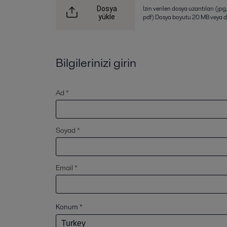
İzin verilen dosya uzantıları (jpg,
Dosya
yükle
pdf) Dosya boyutu 20 MB veya d
Bilgilerinizi girin
Ad *
Soyad *
Email *
Konum
*