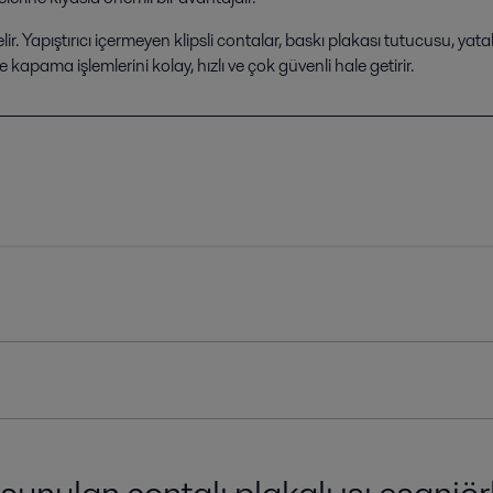
 Yapıştırıcı içermeyen klipsli contalar, baskı plakası tutucusu, yata
pama işlemlerini kolay, hızlı ve çok güvenli hale getirir.
sunulan contalı plakalı ısı eşanjör