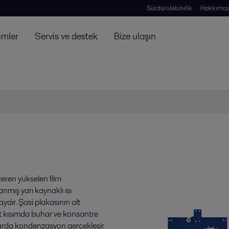
Sürdürülebilirlik
Hakkımız
ümler
Servis ve destek
Bize ulaşın
çeren yükselen film
anmış yarı kaynaklı ısı
ydır. Şasi plakasının alt
st kısımda buhar ve konsantre
allarda kondenzasyon gerçekleşir