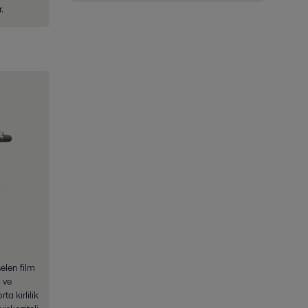
.
elen film
 ve
ta kirlilik