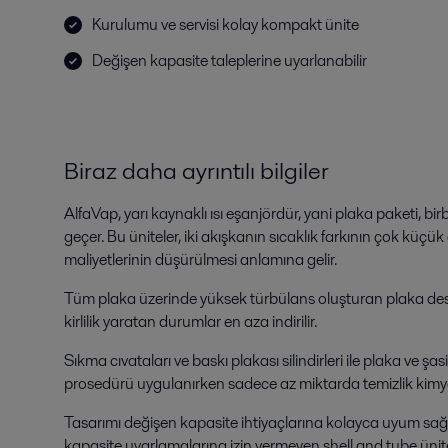
Kurulumu ve servisi kolay kompakt ünite
Değişen kapasite taleplerine uyarlanabilir
Biraz daha ayrıntılı bilgiler
AlfaVap, yarı kaynaklı ısı eşanjördür, yani plaka paketi, b
geçer. Bu üniteler, iki akışkanın sıcaklık farkının çok kü
maliyetlerinin düşürülmesi anlamına gelir.
Tüm plaka üzerinde yüksek türbülans oluşturan plaka deseni,
kirlilik yaratan durumlar en aza indirilir.
Sıkma cıvataları ve baskı plakası silindirleri ile plaka ve 
prosedürü uygulanırken sadece az miktarda temizlik kimya
Tasarımı değişen kapasite ihtiyaçlarına kolayca uyum sağla
kapasite uyarlamalarına izin vermeyen shell and tube ünitel