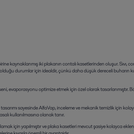
irbirine kaynaklanmış iki plakanın contalı kasetlerinden oluşur. Sıvı
çük olduğu durumlar için idealdir, çünkü daha düşük dereceli buharın
 evaporasyonu optimize etmek için özel olarak tasarlanmıştır. Böylelik
şasi tasarımı sayesinde AlfaVap, inceleme ve mekanik temizlik için kola
salı kullanılmasına olanak tanır.
mak için yapılmıştır ve plaka kasetleri mevcut şasiye kolayca ekleneb
erine kıyasla önemli bir avantajdır.