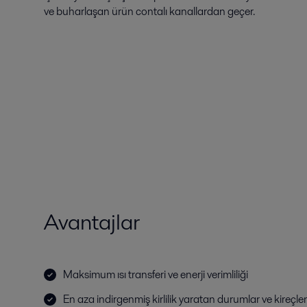
ve buharlaşan ürün contalı kanallardan geçer.
Avantajlar
Maksimum ısı transferi ve enerji verimliliği
En aza indirgenmiş kirlilik yaratan durumlar ve kireçl