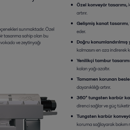
Özel konveyör tasarımı,
k
artırır.
Gelişmiş kanat tasarımı
,
seçenekleri sunmaktadır. Özel
eder.
bir tasarıma sahip olan bu
Doğru konumlandırılmış y
 avokado ve zeytinyağı
kalmasını en aza indirerek ka
Yenilikçi tambur tasarım
kalan yağı azaltır.
Tamamen korunan besle
dayanıklılığı artırır
.
360° tungsten karbür ka
direnci sağlar ve güç tüket
Tungsten karbür konveyör
koruma sağlayarak bakım mal