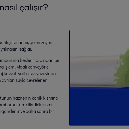
nasıl çalışır?
likçi tasarımı, gelen zeytin
yrılmasını sağlar.
 tamburuna beslenir ardından bir
ma işlemi, vidalı konveyörle
üj kuvveti yağın sıvı yüzeyinde
 ayrılan suyla çevrelenen
tortunun haznenin konik kısmına
amburun tüm silindirik kısmı
 gönderilir ve daha sonra bir