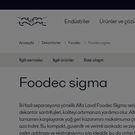
Endüstriler
Ürünler ve çöz
Anasayfa
Dekantörler
Foodec
Foodec sigma
İlgili servisler
İlgili ürünler
Bize ulaşın
Foodec sigma
İki fazlı separasyona yönelik Alfa Laval Foodec Sigma ser
dekantör santrifüjleri, kaliteyi artırmanıza yardımcı olur. Al
tamamını karşılayarak yağ geri kazanımını maksimuma çıka
aza indirir. Bu kompakt, güvenilir ve verimli avokado ve zey
yağın arıtılması ve ekstraksiyonu için idealdir, bu da onları