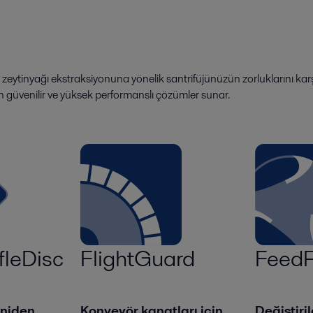
, zeytinyağı ekstraksiyonuna yönelik santrifüjünüzün zorluklarını karş
in güvenilir ve yüksek performanslı çözümler sunar.
fleDisc
FlightGuard
FeedP
eniden
Konveyör kanatları için
Değiştiri