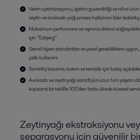
Verim optimizasyonu, işletim güvenilirliği ve nihai ürü
zeytin ve avokado yağı proses hatlarının lider tedarikçi
Maksimum performans ve aşınma direnci sağlayabilen
için “Esbjerg”
Genel hijyen standartları ve yasal gerekliliklere uygun
çelik kullanımı
Santrifüj tasarımı, bakım ve temizlik için kolay açılabi
Avokado ve zeytinyağı santrifüjünüzün tüm yaşam 
kapsamlı bir teklifle 100'den fazla ülkede küresel servi
Zeytinyağı ekstraksiyonu ve
separasyonu için güvenilir bir