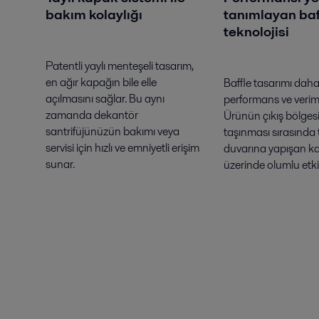
bakım kolaylığı
tanımlayan baf
teknolojisi
Patentli yaylı menteşeli tasarım,
en ağır kapağın bile elle
Baffle tasarımı daha 
açılmasını sağlar. Bu aynı
performans ve verim
zamanda dekantör
Ürünün çıkış bölges
santrifüjünüzün bakımı veya
taşınması sırasında
servisi için hızlı ve emniyetli erişim
duvarına yapışan ka
sunar.
üzerinde olumlu etkis