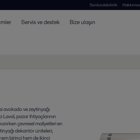
Sürdürülebilirlik
Hakkımız
ümler
Servis ve destek
Bize ulaşın
isi avokado ve zeytinyağı
fa Laval, pazar ihtiyaçlarının
rırken çevresel maliyetleri en
tinyağı dekantör üniteleri,
 hem birinci hem de ikinci