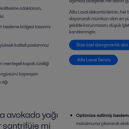
ağımızla birleşerek her sezon gü
n kalitesine odaklanan,
Alfa Laval dekantörlerinin, her 
si
dayanarak mümkün olan en yüks
şekilde korunmasını, düşük işle
 besleme bölgesi tasarımı
kanıtlanmıştır.
Size özel danışmanlık alın
, yüksek kaliteli paslanmaz
Alfa Laval Servis
len menteşeli kapak özelliği
döngüsünü kapsayan
s ağı
ya avokado yağı
Optimize edilmiş besleme
 santrifüje mi
maksimuma çıkararak ekstraks