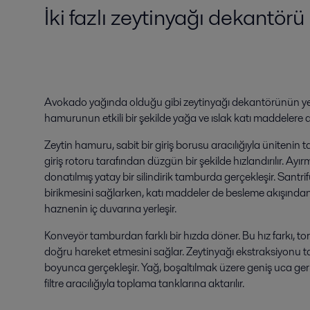
İki fazlı zeytinyağı dekantörü 
Avokado yağında olduğu gibi zeytinyağı dekantörünün yeni
hamurunun etkili bir şekilde yağa ve ıslak katı maddelere a
Zeytin hamuru, sabit bir giriş borusu aracılığıyla ünitenin
giriş rotoru tarafından düzgün bir şekilde hızlandırılır. Ayır
donatılmış yatay bir silindirik tamburda gerçekleşir. Santrif
birikmesini sağlarken, katı maddeler de besleme akışından
haznenin iç duvarına yerleşir.
Konveyör tamburdan farklı bir hızda döner. Bu hız farkı, 
doğru hareket etmesini sağlar. Zeytinyağı ekstraksiyonu t
boyunca gerçekleşir. Yağ, boşaltılmak üzere geniş uca geri
filtre aracılığıyla toplama tanklarına aktarılır.