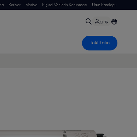
da
Kariyer
Medya
Kişisel Verilerin Korunması
Ürün Kataloğu
giriş
Teklif alın