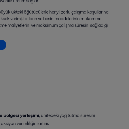
venilir üretim sağlar.
büyüklükteki öğütücülerle her yıl zorlu çalışma koşullarına
ek verimi, tatların ve besin maddelerinin mükemmel
tme maliyetlerini ve maksimum çalışma süresini sağladığı
 bölgesi yerleşimi
, ünitedeki yağ tutma süresini
iyon verimliliğini artırır.