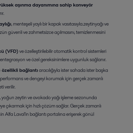
n yüksek aşınma dayanımına sahip konveyör
ır.
aylığı
, menteşeli yaylı bir kapak vasıtasıyla.zeytinyağı ve
n güvenli ve zahmetsizce açılmasını, temizlenmesini
cü (VFD)
ve özelleştirilebilir otomatik kontrol sistemleri
i entegrasyon ve özel gereksinimlere uygunluk sağlanır.
 özellikli bağlantı
aracılığıyla ister sahada ister başka
, performans ve dengeyi korumak için gerçek zamanlı
i verilir.
, yoğun zeytin ve avokado yağı işleme sezonunda
eye çıkarmak için hızlı çözüm sağlar. Gerçek zamanlı
için Alfa Laval'in bağlantı portalına erişerek gönül