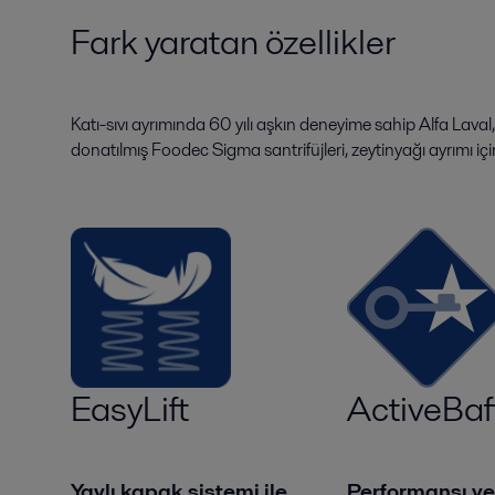
Fark yaratan özellikler
Katı-sıvı ayrımında 60 yılı aşkın deneyime sahip Alfa Laval
donatılmış Foodec Sigma santrifüjleri, zeytinyağı ayrımı iç
EasyLift
ActiveBaf
Yaylı kapak sistemi ile
Performansı y