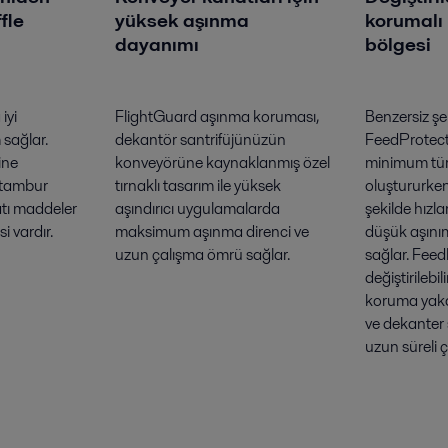
fle
yüksek aşınma
korumalı
dayanımı
bölgesi
iyi
FlightGuard aşınma koruması,
Benzersiz şe
 sağlar.
dekantör santrifüjünüzün
FeedProtect
ine
konveyörüne kaynaklanmış özel
minimum tü
 tambur
tırnaklı tasarım ile yüksek
oluştururke
tı maddeler
aşındırıcı uygulamalarda
şekilde hızl
i vardır.
maksimum aşınma direnci ve
düşük aşınım
uzun çalışma ömrü sağlar.
sağlar. Feed
değiştirilebi
koruma yakal
ve dekanter
uzun süreli ç