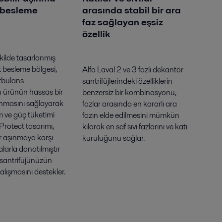
 besleme
arasında stabil bir ara
faz sağlayan eşsiz
özellik
kilde tasarlanmış
 besleme bölgesi,
Alfa Laval 2 ve 3 fazlı dekantör
rbülans
santrifüjlerindeki özelliklerin
n ürünün hassas bir
benzersiz bir kombinasyonu,
anmasını sağlayarak
fazlar arasında en kararlı ara
 ve güç tüketimi
fazın elde edilmesini mümkün
Protect tasarımı,
kılarak en saf sıvı fazlarını ve katı
lir aşınmaya karşı
kuruluğunu sağlar.
arla donatılmıştır
 santrifüjünüzün
alışmasını destekler.