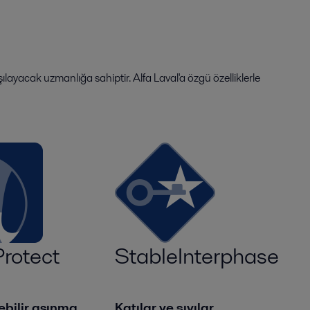
ılayacak uzmanlığa sahiptir. Alfa Laval'a özgü özelliklerle
rotect
StableInterphase
lebilir aşınma
Katılar ve sıvılar