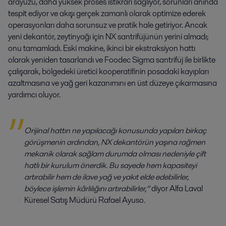
arayüzü, daha yüksek proses istikrarı sağlıyor, sorunları anında
tespit ediyor ve akışı gerçek zamanlı olarak optimize ederek
operasyonları daha sorunsuz ve pratik hale getiriyor. Ancak
yeni dekantör, zeytinyağı için NX santrifüjünün yerini almadı;
onu tamamladı. Eski makine, ikinci bir ekstraksiyon hattı
olarak yeniden tasarlandı ve Foodec Sigma santrifüj ile birlikte
çalışarak, bölgedeki üretici kooperatifinin posadaki kayıpları
azaltmasına ve yağ geri kazanımını en üst düzeye çıkarmasına
yardımcı oluyor.
Orijinal hattın ne yapılacağı konusunda yapılan birkaç
görüşmenin ardından, NX dekantörün yaşına rağmen
mekanik olarak sağlam durumda olması nedeniyle çift
hatlı bir kurulum önerdik. Bu sayede hem kapasiteyi
artırabilir hem de ilave yağ ve yakıt elde edebilirler,
böylece işlemin kârlılığını artırabilirler,”
diyor Alfa Laval
Küresel Satış Müdürü Rafael Ayuso.