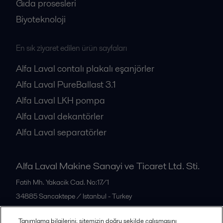
Gıda prosesleri
Biyoteknoloji
En sık ziyaret edilen ürün sayfaları
Alfa Laval contalı plakalı eşanjörler
Alfa Laval PureBallast 3.1
Alfa Laval LKH pompa
Alfa Laval dekantörler
Alfa Laval separatörler
Alfa Laval Makine Sanayi ve Ticaret Ltd. Sti.
Fatih Mh. Yakacik Cad. No:17/1
34885
Sancaktepe / Istanbul - Turkey
Türkiye
Tanımlama bilgilerini; sitemizin doğru şekilde çalışmasını