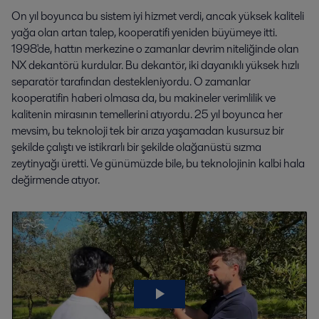
On yıl boyunca bu sistem iyi hizmet verdi, ancak yüksek kaliteli
yağa olan artan talep, kooperatifi yeniden büyümeye itti.
1998'de, hattın merkezine o zamanlar devrim niteliğinde olan
NX dekantörü kurdular. Bu dekantör, iki dayanıklı yüksek hızlı
separatör tarafından destekleniyordu. O zamanlar
kooperatifin haberi olmasa da, bu makineler verimlilik ve
kalitenin mirasının temellerini atıyordu. 25 yıl boyunca her
mevsim, bu teknoloji tek bir arıza yaşamadan kusursuz bir
şekilde çalıştı ve istikrarlı bir şekilde olağanüstü sızma
zeytinyağı üretti. Ve günümüzde bile, bu teknolojinin kalbi hala
değirmende atıyor.