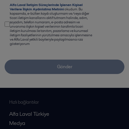
Alfa Laval İletişim Süreçlerinde İşlenen Kişisel
Verilere İlişkin Aydınlatma Metnini
okudum. Bu
kapsamda, e-bülten kaydı oluşturmam ve/veya diğer
ticari iletişim kanallarını aktif tutmam halinde, adım,
soyadım, telefon numaram, e-posta adresim ve
unvanıma ilişkin kişisel verilerimin tarafımla ticari
iletişim kurulması ile tanıtım, pazarlama ve kurumsal
iletişim faaliyetlerinin yürütülmesi amacıyla işlenmesine
ve Alfa Laval yetkili bayileriyle paylaşılmasına rıza
gösteriyorum
Gönder
Hızlı bağlantılar
Alfa Laval Türkiye
Medya