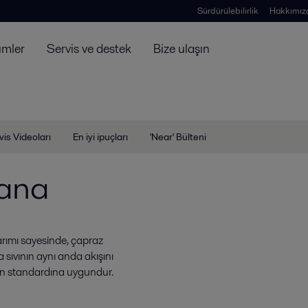
Sürdürülebilirlik
Hakkımız
ümler
Servis ve destek
Bize ulaşın
vis Videoları
En iyi ipuçları
'Near' Bülteni
Vana
arımı sayesinde, çapraz
sıvının aynı anda akışını
yen standardına uygundur.