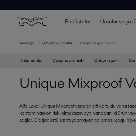
Endüstriler
Ürünler ve çöz
Anasayfa
Çift yataklı vanalar
Unique Mixproof Vana
Dokümanlar
Çalışma prensibi
Çalışma şekli
Ser
Unique Mixproof 
Alfa Laval Unique Mixproof vanalar, çift koltuklu vana tas
kontaminasyon riski olmaksızın aynı vanadan iki ürün veya 
sağlar. Olağanüstü sızıntı yapmayan çalışması, çoğu hij