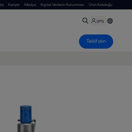
da
Kariyer
Medya
Kişisel Verilerin Korunması
Ürün Kataloğu
giriş
Teklif alın