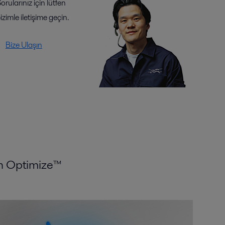
orularınız için lütfen
izimle iletişime geçin.
Bize Ulaşın
an Optimize™