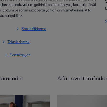
S
ajları sunarak, yatırım getirinizi en üst düzeye çıkararak gönül
b
ra çözüm ve sorunsuz operasyonlar için hizmetlerimizi Alfa
e çalışabiliriz.
Sorun Giderme
Teknik destek
Sertifikasyon
aret edin
Alfa Laval tarafınd