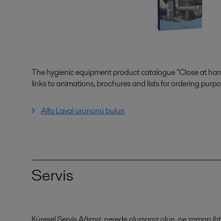
The hygienic equipment product catalogue "Close at hand"
links to animations, brochures and lists for ordering purpo
Alfa Laval ürününü bulun
Servis
Küresel Servis Ağımız, nerede olursanız olun, ne zaman iht