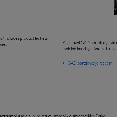
 includes product leaflets,
Alfa Laval CAD portalı, ayrıntılı
ses.
indirilebilmesi için önemli bir pl
CAD portalını ziyaret edin
iyacınız olursa olsun, parça ve uzmanlıkla sizi destekler. Daha