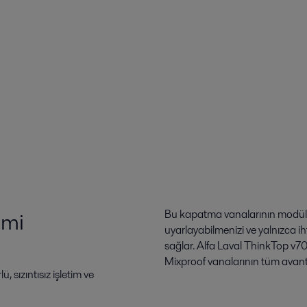
imi
Bu kapatma vanalarının modüler
uyarlayabilmenizi ve yalnızca iht
sağlar. Alfa Laval ThinkTop v70 
Mixproof vanalarının tüm avanta
 sızıntısız işletim ve