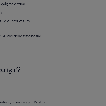
k çalışma ortamı
ım
stu aktüatör ve tüm
e iki veya daha fazla başka
alışır?
ıntısız çalışma sağlar. Böylece