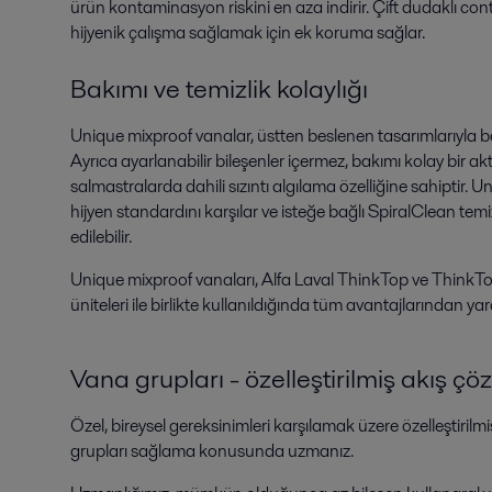
ürün kontaminasyon riskini en aza indirir. Çift dudaklı cont
hijyenik çalışma sağlamak için ek koruma sağlar.
Bakımı ve temizlik kolaylığı
Unique mixproof vanalar, üstten beslenen tasarımlarıyla bakı
Ayrıca ayarlanabilir bileşenler içermez, bakımı kolay bir 
salmastralarda dahili sızıntı algılama özelliğine sahiptir.
hijyen standardını karşılar ve isteğe bağlı SpiralClean temiz
edilebilir.
Unique mixproof vanaları, Alfa Laval ThinkTop ve ThinkTo
üniteleri ile birlikte kullanıldığında tüm avantajlarından yara
Vana grupları - özelleştirilmiş akış çö
Özel, bireysel gereksinimleri karşılamak üzere özelleştiril
grupları sağlama konusunda uzmanız.