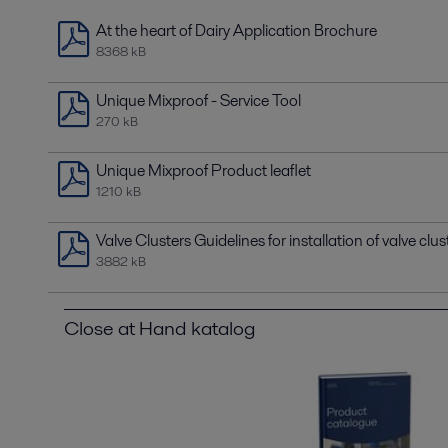
At the heart of Dairy Application Brochure
8368 kB
Unique Mixproof - Service Tool
270 kB
Unique Mixproof Product leaflet
1210 kB
Valve Clusters Guidelines for installation of valve clus
3882 kB
Close at Hand katalog