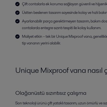
Çift contalarla ek koruma sağlayan güvenli ve hijyeni
Üstten beslenen tasarım sayesinde kolay ve hızlı bak
Ayarlanabilir parça gerektirmeyen tasarım, bakım do
contalarda entegre sızıntı tespiti ile kolay kullanım.
Maliyet etkin – tek bir Unique Mixproof vana, genellikl
tip vananın yerini alabilir.
Unique Mixproof vana nasıl ç
Olağanüstü sızıntısız çalışma
Son teknoloji ürünü çift yataklı tasarım, uzun ömürlü ve sız