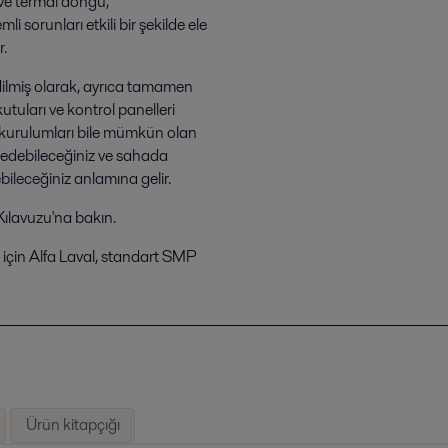
ve termal döngü,
mli sorunları etkili bir şekilde ele
r.
dilmiş olarak, ayrıca tamamen
tuları ve kontrol panelleri
k kurulumları bile mümkün olan
 edebileceğiniz ve sahada
yebileceğiniz anlamına gelir.
Kılavuzu'na bakın.
r için Alfa Laval, standart SMP
Ürün kitapçığı