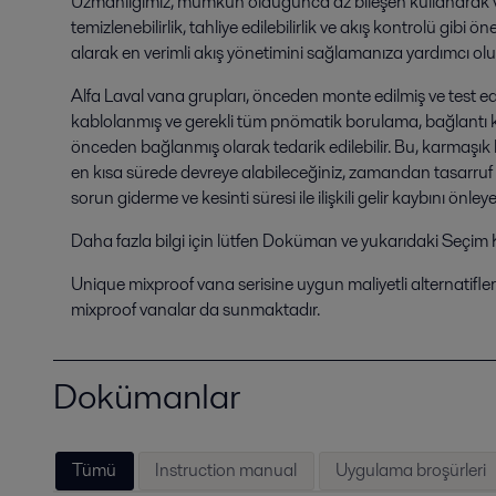
Uzmanlığımız, mümkün olduğunca az bileşen kullanarak 
temizlenebilirlik, tahliye edilebilirlik ve akış kontrolü gibi öne
alarak en verimli akış yönetimini sağlamanıza yardımcı olu
Alfa Laval vana grupları, önceden monte edilmiş ve test e
kablolanmış ve gerekli tüm pnömatik borulama, bağlantı ku
önceden bağlanmış olarak tedarik edilebilir. Bu, karmaşı
en kısa sürede devreye alabileceğiniz, zamandan tasarruf
sorun giderme ve kesinti süresi ile ilişkili gelir kaybını önle
Daha fazla bilgi için lütfen Doküman ve yukarıdaki Seçim 
Unique mixproof vana serisine uygun maliyetli alternatifle
mixproof vanalar da sunmaktadır.
Dokümanlar
Tümü
Instruction manual
Uygulama broşürleri