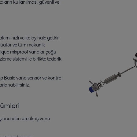
aların kullanılması, güvenli ve
mı hızlı ve kolay hale getirir.
aktüatör ve tüm mekanik
 Unique mixproof vanalar çoğu
leme sistemi ile birlikte tedarik
p Basic vana sensör ve kontrol
rlanabilirsiniz.
zümleri
miş önceden üretilmiş vana