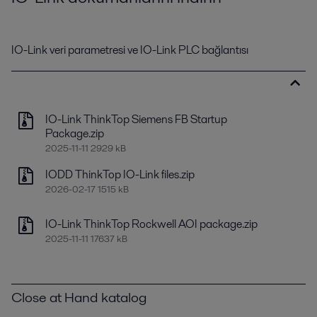
IO-Link veri parametresi ve IO-Link PLC bağlantısı
IO-Link ThinkTop Siemens FB Startup
Package.zip
2025-11-11 2929 kB
IODD ThinkTop IO-Link files.zip
2026-02-17 1515 kB
IO-Link ThinkTop Rockwell AOI package.zip
2025-11-11 17637 kB
Close at Hand katalog