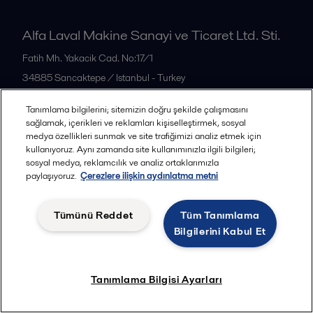
Alfa Laval Makine Sanayi ve Ticaret Ltd. Sti.
Fatih Mh. Yakacik Cad. No:17/1
34885
Sancaktepe / Istanbul - Turkey
Türkiye
Tanımlama bilgilerini; sitemizin doğru şekilde çalışmasını
Tel: +90 216 311 79 00
sağlamak, içerikleri ve reklamları kişiselleştirmek, sosyal
medya özellikleri sunmak ve site trafiğimizi analiz etmek için
kullanıyoruz. Aynı zamanda site kullanımınızla ilgili bilgileri;
Tüm ofisler
sosyal medya, reklamcılık ve analiz ortaklarımızla
paylaşıyoruz.
Çerezlere ilişkin aydınlatma metni
Tümünü Reddet
Tüm Tanımlama
Gizlilik Politikası ve Çerezler
Kanuni şartlar
Bilgilerini Kabul Et
Takip et
Tanımlama Bilgisi Ayarları
© 2015-2026, ALFA LAVAL