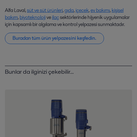
Alfa Laval,
süt ve süt ürünleri
,
gıda
,
içecek
,
ev bakımı
,
kişisel
bakım
,
biyoteknoloji
ve
ilaç
sektörlerinde hijyenik uygulamalar
için kapsamlı bir algılama ve kontrol yelpazesi sunmaktadır.
Buradan tüm ürün yelpazesini keşfedin.
Bunlar da ilginizi çekebilir...