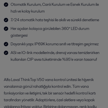
Otomatik Kurulum, Canlı Kurulum ve Esnek Kurulum ile
hızlı ve kolay kurulum
7/24 otomatik hata teşhisi ile akıllı ve sürekli denetleme
Her açıdan kolayca görülebilen 360° LED durum
göstergesi
Dayanıklı yapı: IP69K koruma sınıfı ve titreşim geçirmez
ASi ve IO-link modellerinde, drenaj vanası temizlenirken
kullanılan CIP sıvısı tüketiminde %95’e varan tasarruf
Alfa Laval ThinkTop V50 vana kontrol ünitesi ile hijyenik
vanalarınızı gönül rahatlığıyla kontrol edin. Tüm vana
fonksiyonları ve iletişimi, tek bir sensör hedefli kontrol kartı
tarafından yönetilir. Adaptörlere, özel aletlere veya kapak
vidalarına ihtiyaç yoktur. Birbirine dolanmayan, renk kodlu