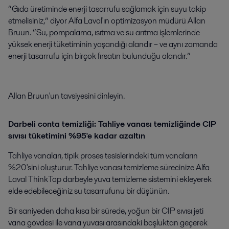
“Gıda üretiminde enerji tasarrufu sağlamak için suyu takip
etmelisiniz,” diyor Alfa Laval'ın optimizasyon müdürü Allan
Bruun. “Su, pompalama, ısıtma ve su arıtma işlemlerinde
yüksek enerji tüketiminin yaşandığı alandır – ve aynı zamanda
enerji tasarrufu için birçok fırsatın bulunduğu alandır.”
Allan Bruun'un tavsiyesini dinleyin.
Darbeli conta temizliği: Tahliye vanası temizliğinde CIP
sıvısı tüketimini %95'e kadar azaltın
Tahliye vanaları, tipik proses tesislerindeki tüm vanaların
%20'sini oluşturur. Tahliye vanası temizleme sürecinize Alfa
Laval ThinkTop darbeyle yuva temizleme sistemini ekleyerek
elde edebileceğiniz su tasarrufunu bir düşünün.
Bir saniyeden daha kısa bir sürede, yoğun bir CIP sıvısı jeti
vana gövdesi ile vana yuvası arasındaki boşluktan geçerek