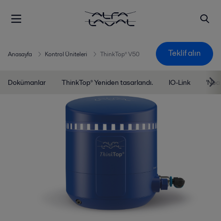
Teklif alın
Anasayfa
Kontrol Üniteleri
ThinkTop® V50
Dokümanlar
ThinkTop® Yeniden tasarlandı.
IO-Link
'Nea