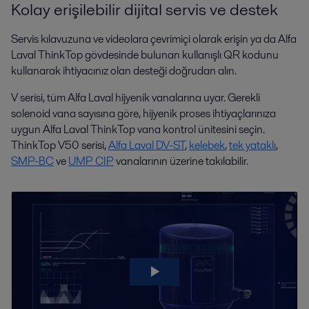
Kolay erişilebilir dijital servis ve destek
Servis kılavuzuna ve videolara çevrimiçi olarak erişin ya da Alfa
Laval ThinkTop gövdesinde bulunan kullanışlı QR kodunu
kullanarak ihtiyacınız olan desteği doğrudan alın.
V serisi, tüm Alfa Laval hijyenik vanalarına uyar. Gerekli
solenoid vana sayısına göre, hijyenik proses ihtiyaçlarınıza
uygun Alfa Laval ThinkTop vana kontrol ünitesini seçin.
ThinkTop V50 serisi,
Alfa Laval DV-ST
,
kelebek
,
tek yataklı
,
SMP-BC
ve
UMP CIP
vanalarının üzerine takılabilir.