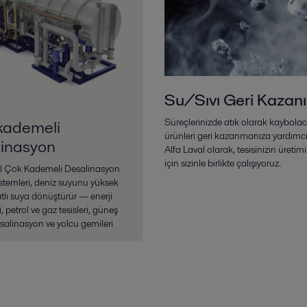
Su/Sıvı Geri Kazan
Süreçlerinizde atık olarak kaybolac
kademeli
ürünleri geri kazanmanıza yardımcı
linasyon
Alfa Laval olarak, tesisinizin üretim
için sizinle birlikte çalışıyoruz.
al Çok Kademeli Desalinasyon
temleri, deniz suyunu yüksek
tatlı suya dönüştürür — enerji
i, petrol ve gaz tesisleri, güneş
desalinasyon ve yolcu gemileri