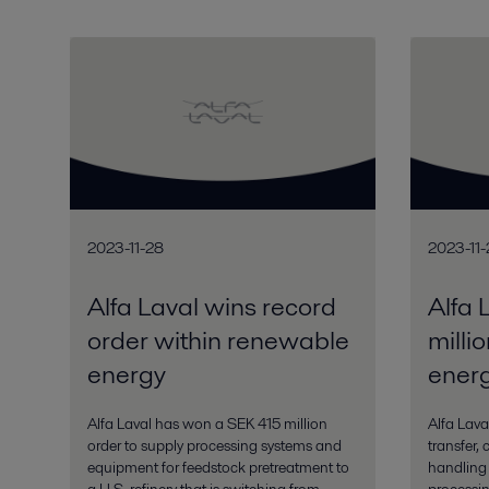
2023-11-28
2023-11-
Alfa Laval wins record
Alfa 
order within renewable
milli
energy
energ
Alfa Laval has won a SEK 415 million
Alfa Lava
order to supply processing systems and
transfer,
equipment for feedstock pretreatment to
handling 
a U.S. refinery that is switching from
processin