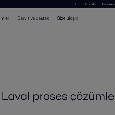
Sürdürülebilirlik
Hakkımız
ümler
Servis ve destek
Bize ulaşın
fa Laval proses çözümle