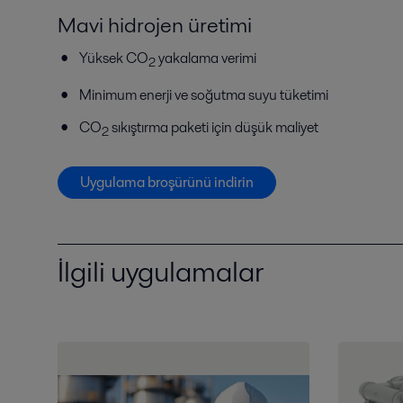
Mavi hidrojen üretimi
Yüksek CO
yakalama verimi
2
Minimum enerji ve soğutma suyu tüketimi
CO
sıkıştırma paketi için düşük maliyet
2
Uygulama broşürünü indirin
İlgili uygulamalar