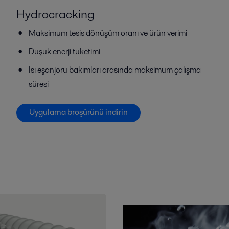
Hydrocracking
Maksimum tesis dönüşüm oranı ve ürün verimi
Düşük enerji tüketimi
Isı eşanjörü bakımları arasında maksimum çalışma
süresi
Uygulama broşürünü indirin