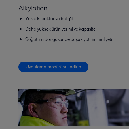
Alkylation
Yüksek reaktör verimliliği
Daha yüksek ürün verimi ve kapasite
Soğutma döngüsünde düşük yatırım maliyeti
Uygulama broşürünü indirin