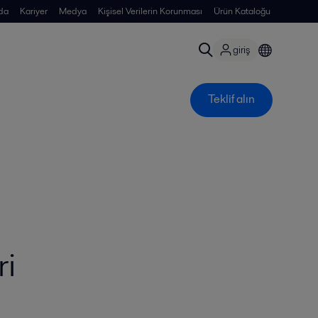
da
Kariyer
Medya
Kişisel Verilerin Korunması
Ürün Kataloğu
giriş
Teklif alın
ri