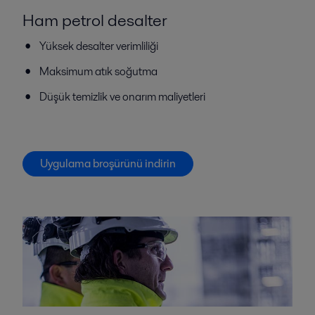
Ham petrol desalter
Yüksek desalter verimliliği
Maksimum atık soğutma
Düşük temizlik ve onarım maliyetleri
Uygulama broşürünü indirin