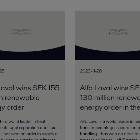
28
2023-11-28
Laval wins SEK 155
Alfa Laval wins S
on renewable
130 million renew
y order
energy order in th
l – a world leader in heat
Alfa Laval – a world leader in he
 centrifugal separation and fluid
transfer, centrifugal separation a
– has won an order to supply a
handling – has won an order to 
g line to a petroleum refiner to
processing line to HollyFrontier