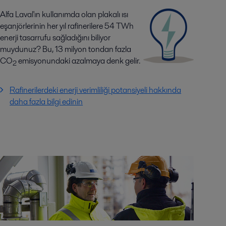
Alfa Laval'ın kullanımda olan plakalı ısı
eşanjörlerinin her yıl rafinerilere 54 TWh
enerji tasarrufu sağladığını biliyor
muydunuz? Bu, 13 milyon tondan fazla
CO
emisyonundaki azalmaya denk gelir.
2
Rafinerilerdeki enerji verimliliği potansiyeli hakkında
daha fazla bilgi edinin