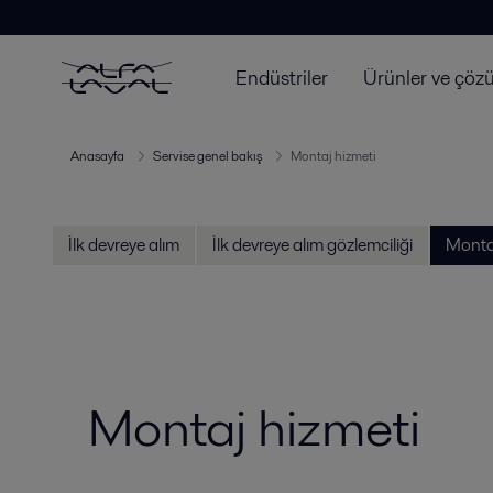
Endüstriler
Ürünler ve çöz
Anasayfa
Servise genel bakış
Montaj hizmeti
İlk devreye alım
İlk devreye alım gözlemciliği
Montaj
Montaj hizmeti