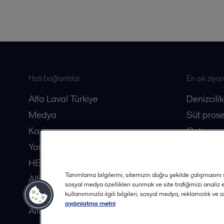
Hızlı bağlantılar
En sık ziyar
Alfa Laval Türkiye
Denizcilik
Medya
Süt prose
Kariyer
Gıda pros
Yasal
Biyotekno
HERE Dergisi
Tanımlama bilgilerini; sitemizin doğru şekilde çalışmasını s
Alfa Laval Distribütörleri
sosyal medya özellikleri sunmak ve site trafiğimizi analiz
Güvenlik Veri Sayfaları
kullanımınızla ilgili bilgileri; sosyal medya, reklamcılık ve 
aydınlatma metni
Alfa Laval İş Ortağı Olun