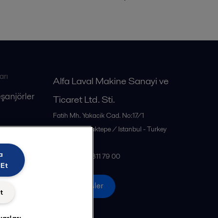
arı
Alfa Laval Makine Sanayi ve
eşanjörler
Ticaret Ltd. Sti.
Fatih Mh. Yakacik Cad. No:17/1
34885
Sancaktepe / Istanbul - Turkey
Türkiye
a
Tel: +90 216 311 79 00
 Et
Tüm ofisler
t