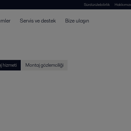
Sürdürülebilirlik
Hakkımız
ümler
Servis ve destek
Bize ulaşın
 hizmeti
Montaj gözlemciliği