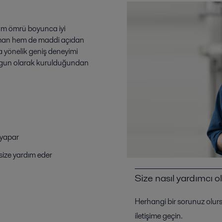
üm ömrü boyunca iyi
aman hem de maddi açıdan
 yönelik geniş deneyimi
uygun olarak kurulduğundan
 yapar
 size yardım eder
Size nasıl yardımcı ol
Herhangi bir sorunuz olurs
iletişime geçin.