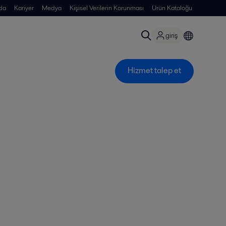
da
Kariyer
Medya
Kişisel Verilerin Korunması
Ürün Kataloğu
giriş
Hizmet talep et