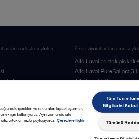
et edilen endüstri sayfaları
En sık ziyaret edilen ürün sayfal
Alfa Laval contalı plakalı 
si
Alfa Laval PureBallast 3.1
esleri
Alfa Laval LKH pompa
loji
Alfa Laval dekantörler
Tüm Tanımlam
Alfa Laval separatörler
Bilgilerini Kabul
ağlamak, içerikleri ve reklamları kişiselleştirmek,
 etmek için kullanıyoruz. Aynı zamanda site
analiz ortaklarımızla paylaşıyoruz.
Çerezlere ilişkin
Tümünü Redde