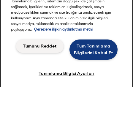
Tanımlama bilgilerini; sitemizin doğru şekilde çalışmasını
sağlamak, içerikleri ve reklamları kişiselleştirmek, sosyal
medya özellikleri sunmak ve site trafiğimizi analiz etmek için
kullanıyoruz. Aynı zamanda site kullanımınızla ilgili bilgileri;
sosyal medya, reklamcılık ve analiz ortaklarımızla
paylaşıyoruz.
Çerezlere ilişkin aydınlatma metni
Tümünü Reddet
Tüm Tanımlama
Bilgilerini Kabul Et
Tanımlama Bilgisi Ayarları
Armatörlerin SDL’ye İlişkin Görüşleri
Millenia Maritime Inc., elektroklorlama (EC) yerine PureBallast