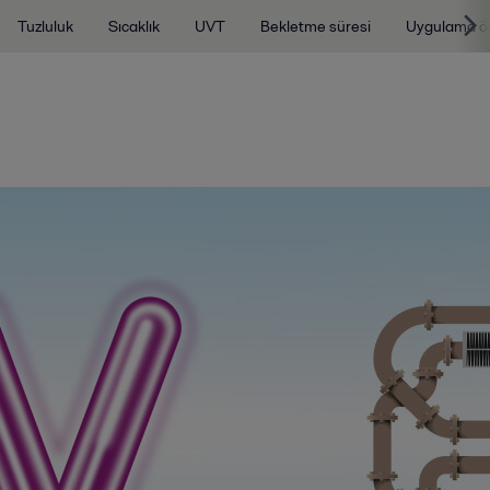
Tuzluluk
Sıcaklık
UVT
Bekletme süresi
Uygulama ö