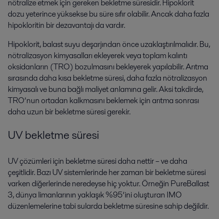
nötralize etmek için gereken bekletme süresidir. Hipoklorit
dozu yeterince yüksekse bu süre sıfır olabilir. Ancak daha fazla
hipokloritin bir dezavantajı da vardır.
Hipoklorit, balast suyu deşarjından önce uzaklaştırılmalıdır. Bu,
nötralizasyon kimyasalları ekleyerek veya toplam kalıntı
oksidanların (TRO) bozulmasını bekleyerek yapılabilir. Arıtma
sırasında daha kısa bekletme süresi, daha fazla nötralizasyon
kimyasalı ve buna bağlı maliyet anlamına gelir. Aksi takdirde,
TRO’nun ortadan kalkmasını beklemek için arıtma sonrası
daha uzun bir bekletme süresi gerekir.
UV bekletme süresi
UV çözümleri için bekletme süresi daha nettir – ve daha
çeşitlidir. Bazı UV sistemlerinde her zaman bir bekletme süresi
varken diğerlerinde neredeyse hiç yoktur. Örneğin PureBallast
3, dünya limanlarının yaklaşık %95’ini oluşturan IMO
düzenlemelerine tabi sularda bekletme süresine sahip değildir.