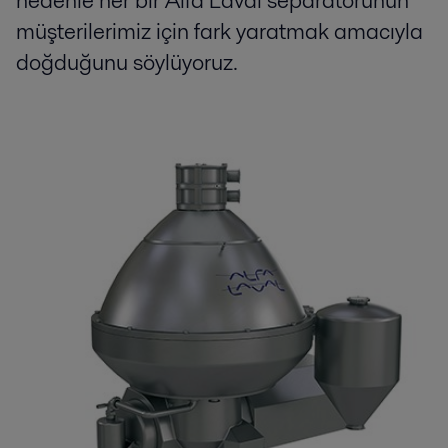
nedenle her bir Alfa Laval separatörünün
müşterilerimiz için fark yaratmak amacıyla
doğduğunu söylüyoruz.