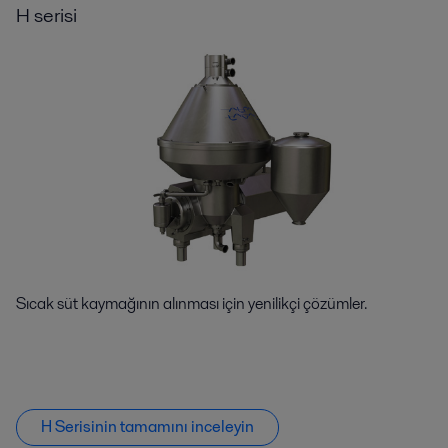
H serisi
Sıcak süt kaymağının alınması için yenilikçi çözümler.
H Serisinin tamamını inceleyin