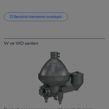
D Serisinin tamamını inceleyin
W ve WD serileri