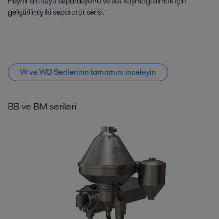
Peynir altı suyu separasyonu ve süt kaymağı almak için
geliştirilmiş iki separatör serisi.
W ve WD Serilerinin tamamını inceleyin
BB ve BM serileri