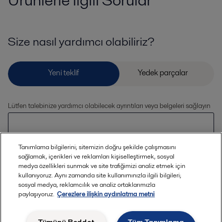
Size nasıl yardımcı olabiliriz?
Lütfen talebinize yardımcı olabilecek ayrıntıları veya belgeleri sağlayın
Tanımlama bilgilerini; sitemizin doğru şekilde çalışmasını
sağlamak, içerikleri ve reklamları kişiselleştirmek, sosyal
medya özellikleri sunmak ve site trafiğimizi analiz etmek için
kullanıyoruz. Aynı zamanda site kullanımınızla ilgili bilgileri;
sosyal medya, reklamcılık ve analiz ortaklarımızla
İzin verilen dosya uzantıları (jpg, jpeg, jpe,
Dosya
paylaşıyoruz.
Çerezlere ilişkin aydınlatma metni
png, xlsx, pdf) Dosya boyutu 20 MB veya
yükle
daha küçük olmalıdır