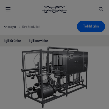
Teklif alın
Anasayfa
Şıra Modülleri
İlgili ürünler
İlgili servisler