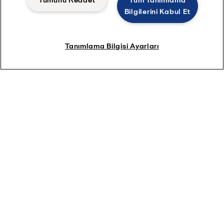
Tümünü Reddet
Tüm Tanımlama
Bilgilerini Kabul Et
Bilgilerinizi girin
Tanımlama Bilgisi Ayarları
Ad *
Soyad *
Email *
Konum
*
Telefon numarası