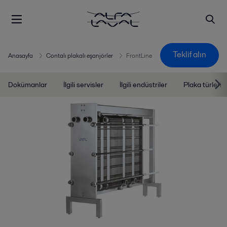
Teklif alın
Anasayfa
Contalı plakalı eşanjörler
FrontLine
Dokümanlar
İlgili servisler
İlgili endüstriler
Plaka türleri