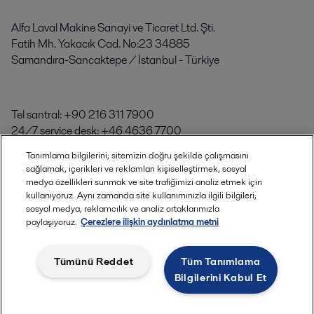
Alfa Laval Makine Sanayi ve Ticaret Ltd. Şti.
Fatih Mh. Yakacık Cad. No:23 34885
Samandıra-Sancaktepe / İstanbul - Türkiye
Tel santral: +90 216 311 7900
24/7 service desk: +46 4636 7700
Web
:
www.alfalaval.com.tr
Tanımlama bilgilerini; sitemizin doğru şekilde çalışmasını
sağlamak, içerikleri ve reklamları kişiselleştirmek, sosyal
E-posta:
turkey@alfalaval.com
medya özellikleri sunmak ve site trafiğimizi analiz etmek için
kullanıyoruz. Aynı zamanda site kullanımınızla ilgili bilgileri;
sosyal medya, reklamcılık ve analiz ortaklarımızla
paylaşıyoruz.
Çerezlere ilişkin aydınlatma metni
Tümünü Reddet
Tüm Tanımlama
Hızlı bağlantılar
Bilgilerini Kabul Et
Alfa Laval Türkiye