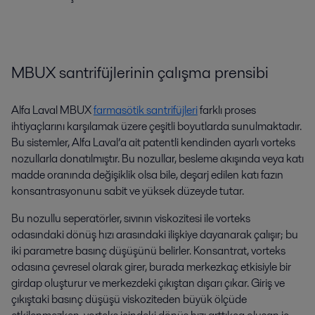
MBUX santrifüjlerinin çalışma prensibi
Alfa Laval MBUX
farmasötik santrifüjleri
farklı proses
ihtiyaçlarını karşılamak üzere çeşitli boyutlarda sunulmaktadır.
Bu sistemler, Alfa Laval’a ait patentli kendinden ayarlı vorteks
nozullarla donatılmıştır. Bu nozullar, besleme akışında veya katı
madde oranında değişiklik olsa bile, deşarj edilen katı fazın
konsantrasyonunu sabit ve yüksek düzeyde tutar.
Bu nozullu seperatörler, sıvının viskozitesi ile vorteks
odasındaki dönüş hızı arasındaki ilişkiye dayanarak çalışır; bu
iki parametre basınç düşüşünü belirler. Konsantrat, vorteks
odasına çevresel olarak girer, burada merkezkaç etkisiyle bir
girdap oluşturur ve merkezdeki çıkıştan dışarı çıkar. Giriş ve
çıkıştaki basınç düşüşü viskoziteden büyük ölçüde