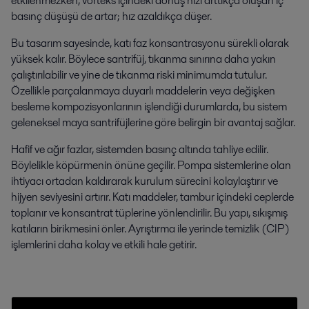
etkilenmezken, vorteks içindeki dönüş hızı arttıkça oluşan iç
basınç düşüşü de artar; hız azaldıkça düşer.
Bu tasarım sayesinde, katı faz konsantrasyonu sürekli olarak
yüksek kalır. Böylece santrifüj, tıkanma sınırına daha yakın
çalıştırılabilir ve yine de tıkanma riski minimumda tutulur.
Özellikle parçalanmaya duyarlı maddelerin veya değişken
besleme kompozisyonlarının işlendiği durumlarda, bu sistem
geleneksel maya santrifüjlerine göre belirgin bir avantaj sağlar.
Hafif ve ağır fazlar, sistemden basınç altında tahliye edilir.
Böylelikle köpürmenin önüne geçilir. Pompa sistemlerine olan
ihtiyacı ortadan kaldırarak kurulum sürecini kolaylaştırır ve
hijyen seviyesini artırır. Katı maddeler, tambur içindeki ceplerde
toplanır ve konsantrat tüplerine yönlendirilir. Bu yapı, sıkışmış
katıların birikmesini önler. Ayrıştırma ile yerinde temizlik (CIP)
işlemlerini daha kolay ve etkili hale getirir.