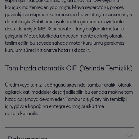
yapılmıştır. Kauçuk contalar, gıda onaylı EPDM veya nitril
kauçuk malzemeden yapılmıştır. Maya seperatörü, proses
güvenliği ve ekipman koruması için hız ve titreşim sensörleriyle
donatılmıştır. Sabitleme ayakları, titreşim sönümleyiciler ile
desteklenmiştir. MBUX seperatör, flanş bağlantılı motor ile
çalıştırılır. Motor, fabrikada önceden monte edilmiş olarak
teslim edilir; bu sayede sahada motor kurulumu gerekmez,
kurulum süreci hızlanır ve hata riski azalır.
Tam hızda otomatik CIP (Yerinde Temizlik)
Üretim veya temizlik döngüsü sırasında, tambur aralıklı olarak
açılarak katı maddeler deşarj edilebilir; bu esnada makine tam
hızda çalışmaya devam eder. Tambur dış yüzeyinin temizliği
için, gövde kapağına entegre edilmiş püskürtme
nozulu kullanılır.
Dokümanlar