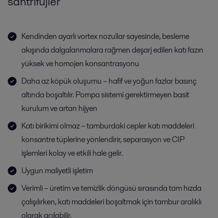
santrifüjler
Kendinden ayarlı vortex nozullar sayesinde, besleme
akışında dalgalanmalara rağmen deşarj edilen katı fazın
yüksek ve homojen konsantrasyonu
Daha az köpük oluşumu – hafif ve yoğun fazlar basınç
altında boşaltılır. Pompa sistemi gerektirmeyen basit
kurulum ve artan hijyen
Katı birikimi olmaz – tamburdaki cepler katı maddeleri
konsantre tüplerine yönlendirir, separasyon ve CIP
işlemleri kolay ve etkili hale gelir.
Uygun maliyetli işletim
Verimli – üretim ve temizlik döngüsü sırasında tam hızda
çalışılırken, katı maddeleri boşaltmak için tambur aralıklı
olarak açılabilir.