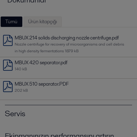
Tümü
Ürün kitapçığı
MBUX 214 solids discharging nozzle centrifuge.pdf
Nozzle centrifuge for recovery of microorganisms and cell debris
in high density fermentations
1879 kB
MBUX 420 separator.pdf
140 kB
MBUX 510 separator.PDF
202 kB
Servis
Ekipmanınızın performansını artırın