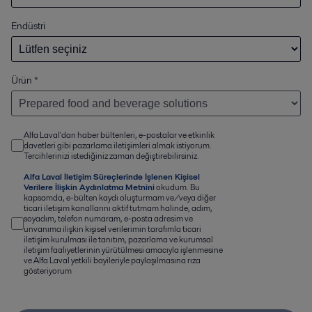
Endüstri
Ürün
*
Alfa Laval'dan haber bültenleri, e-postalar ve etkinlik
davetleri gibi pazarlama iletişimleri almak istiyorum.
Tercihlerinizi istediğiniz zaman değiştirebilirsiniz.
Alfa Laval İletişim Süreçlerinde İşlenen Kişisel
Verilere İlişkin Aydınlatma Metnini
okudum. Bu
kapsamda, e-bülten kaydı oluşturmam ve/veya diğer
ticari iletişim kanallarını aktif tutmam halinde, adım,
soyadım, telefon numaram, e-posta adresim ve
unvanıma ilişkin kişisel verilerimin tarafımla ticari
iletişim kurulması ile tanıtım, pazarlama ve kurumsal
iletişim faaliyetlerinin yürütülmesi amacıyla işlenmesine
ve Alfa Laval yetkili bayileriyle paylaşılmasına rıza
gösteriyorum