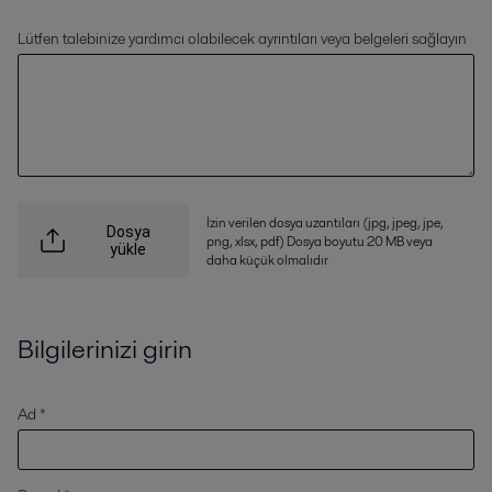
Lütfen talebinize yardımcı olabilecek ayrıntıları veya belgeleri sağlayın
İzin verilen dosya uzantıları (jpg, jpeg, jpe,
Dosya
png, xlsx, pdf) Dosya boyutu 20 MB veya
yükle
daha küçük olmalıdır
Bilgilerinizi girin
Ad *