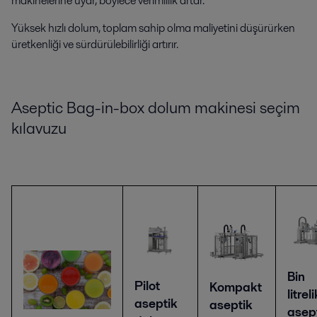
makinelerine uyar, böylece verimlilik artar.
Yüksek hızlı dolum, toplam sahip olma maliyetini düşürürken
üretkenliği ve sürdürülebilirliği artırır.
Aseptic Bag-in-box dolum makinesi seçim
kılavuzu
Bin
Pilot
Kompakt
litreli
aseptik
aseptik
asep