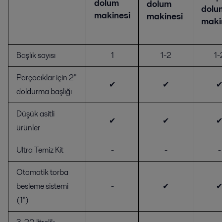
dolum
dolum
dolu
makinesi
makinesi
maki
Başlık sayısı
1
1-2
1-
Parçacıklar için 2"
✔
✔
doldurma başlığı
Düşük asitli
✔
✔
ürünler
Ultra Temiz Kit
-
-
-
Otomatik torba
besleme sistemi
-
✔
(1")