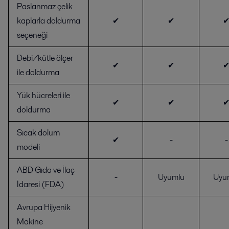
Paslanmaz çelik
kaplarla doldurma
✔
✔
seçeneği
Debi/kütle ölçer
✔
✔
ile doldurma
Yük hücreleri ile
✔
✔
doldurma
Sıcak dolum
✔
-
-
modeli
ABD Gıda ve İlaç
-
Uyumlu
Uyu
İdaresi (FDA)
Avrupa Hijyenik
Makine