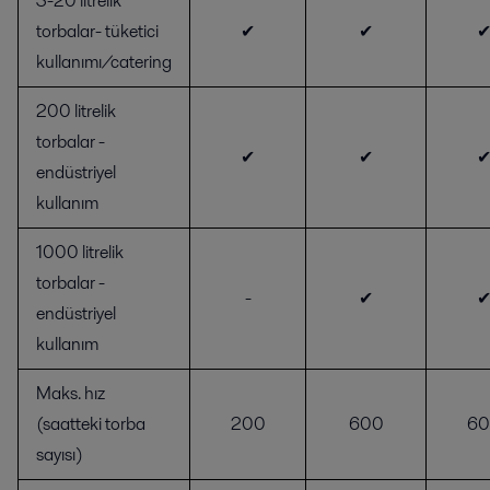
3-20 litrelik
torbalar- tüketici
✔
✔
kullanımı/catering
200 litrelik
torbalar -
✔
✔
endüstriyel
kullanım
1000 litrelik
torbalar -
-
✔
endüstriyel
kullanım
Maks. hız
(saatteki torba
200
600
60
sayısı)