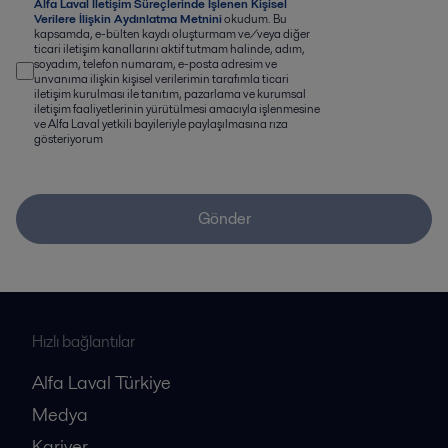
Alfa Laval İletişim Süreçlerinde İşlenen Kişisel
Verilere İlişkin Aydınlatma Metnini
okudum. Bu
kapsamda, e-bülten kaydı oluşturmam ve/veya diğer
ticari iletişim kanallarını aktif tutmam halinde, adım,
soyadım, telefon numaram, e-posta adresim ve
unvanıma ilişkin kişisel verilerimin tarafımla ticari
iletişim kurulması ile tanıtım, pazarlama ve kurumsal
iletişim faaliyetlerinin yürütülmesi amacıyla işlenmesine
ve Alfa Laval yetkili bayileriyle paylaşılmasına rıza
gösteriyorum
Gönder
Hızlı bağlantılar
Alfa Laval Türkiye
Medya
Kariyer