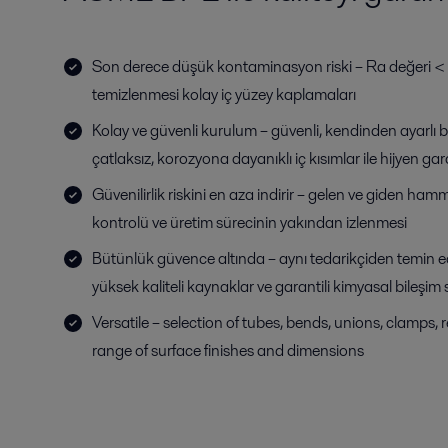
Son derece düşük kontaminasyon riski – Ra değeri < 0,
temizlenmesi kolay iç yüzey kaplamaları
Kolay ve güvenli kurulum – güvenli, kendinden ayarlı b
çatlaksız, korozyona dayanıklı iç kısımlar ile hijyen gar
Güvenilirlik riskini en aza indirir – gelen ve giden h
kontrolü ve üretim sürecinin yakından izlenmesi
Bütünlük güvence altında – aynı tedarikçiden temin edi
yüksek kaliteli kaynaklar ve garantili kimyasal bileşim 
Versatile – selection of tubes, bends, unions, clamps, 
range of surface finishes and dimensions