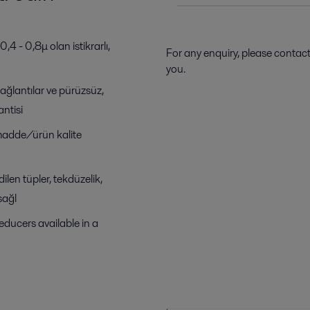
4 - 0,8μ olan istikrarlı,
For any enquiry, please contac
you.
ağlantılar ve pürüzsüz,
antisi
ammadde/ürün kalite
len tüpler, tekdüzelik,
sağl
reducers available in a