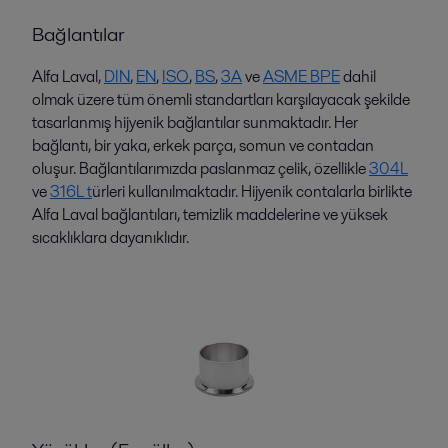
Bağlantılar
Alfa Laval,
DIN
,
EN
,
ISO
,
BS
,
3A
ve
ASME BPE
dahil
olmak üzere tüm önemli standartları karşılayacak şekilde
tasarlanmış hijyenik bağlantılar sunmaktadır. Her
bağlantı, bir yaka, erkek parça, somun ve contadan
oluşur. Bağlantılarımızda paslanmaz çelik, özellikle
304L
ve
316L t
ürleri kullanılmaktadır. Hijyenik contalarla birlikte
Alfa Laval bağlantıları, temizlik maddelerine ve yüksek
sıcaklıklara dayanıklıdır.