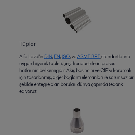
Tüpler
Alfa Laval'ın
D
I
N
,
EN
,
ISO
,
ve
ASME BPE
,
standartlarına
uygun hijyenik tüpleri, çeşitli endüstrilerin proses
hatlarının bel kemiğidir. Akış basıncını ve CIP'yi korumak
için tasarlanmış, diğer bağlantı elemanları ile sorunsuz bir
şekilde entegre olan boruları dünya çapında tedarik
ediyoruz.