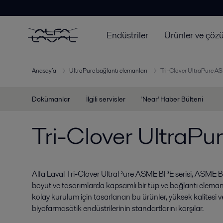
Endüstriler
Ürünler ve çöz
Anasayfa
UltraPure bağlantı elemanları
Tri-Clover UltraPure A
Dokümanlar
İlgili servisler
'Near' Haber Bülteni
Tri-Clover UltraP
Alfa Laval Tri-Clover UltraPure ASME BPE serisi, ASME BP
boyut ve tasarımlarda kapsamlı bir tüp ve bağlantı elemanı
kolay kurulum için tasarlanan bu ürünler, yüksek kalitesi ve 
biyofarmasötik endüstrilerinin standartlarını karşılar.