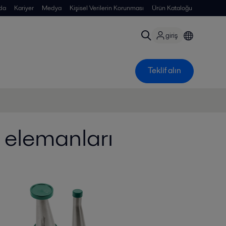
da
Kariyer
Medya
Kişisel Verilerin Korunması
Ürün Kataloğu
giriş
Teklif alın
 elemanları