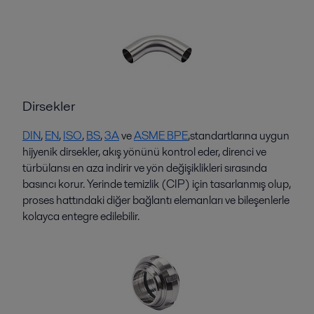
Dirsekler
D
I
N
,
EN
,
ISO
,
BS
,
3A
ve
ASME BPE
,
standartlarına uygun
hijyenik dirsekler, akış yönünü kontrol eder, direnci ve
türbülansı en aza indirir ve yön değişiklikleri sırasında
basıncı korur. Yerinde temizlik (CIP) için tasarlanmış olup,
proses hattındaki diğer bağlantı elemanları ve bileşenlerle
kolayca entegre edilebilir.