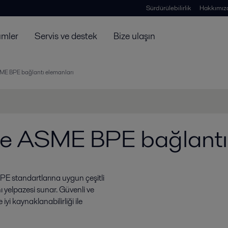
Sürdürülebilirlik
Hakkımız
ümler
Servis ve destek
Bize ulaşın
SME BPE bağlantı elemanları
ure ASME BPE bağlantı
E standartlarına uygun çeşitli
 yelpazesi sunar. Güvenli ve
iyi kaynaklanabilirliği ile