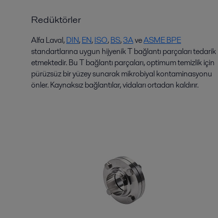
Redüktörler
Alfa Laval,
DIN
,
EN
,
ISO
,
BS
,
3
A
ve
ASME BPE
standartlarına uygun hijyenik T bağlantı parçaları tedarik
etmektedir. Bu T bağlantı parçaları, optimum temizlik için
pürüzsüz bir yüzey sunarak mikrobiyal kontaminasyonu
önler. Kaynaksız bağlantılar, vidaları ortadan kaldırır.