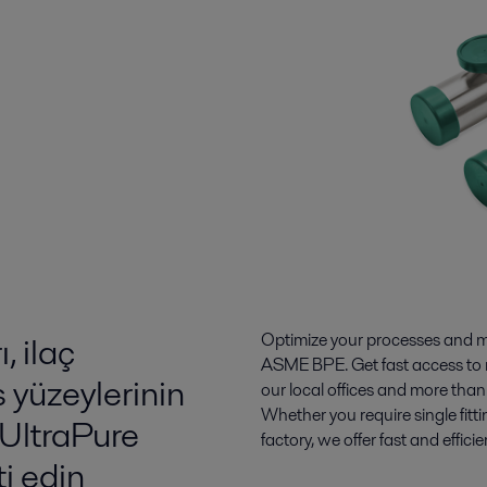
, ilaç
Optimize your processes and m
ASME BPE. Get fast access to r
yüzeylerinin
our local offices and more tha
Whether you require single fitti
 UltraPure
factory, we offer fast and effic
i edin