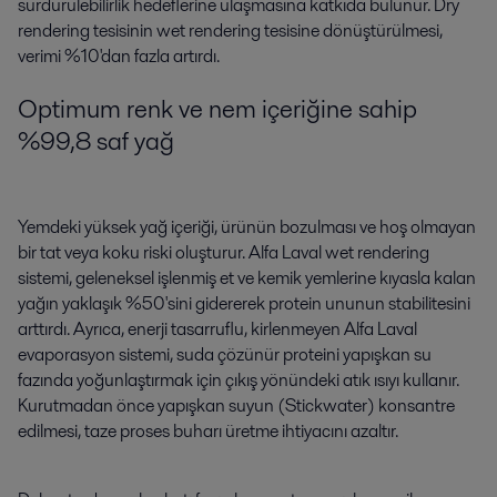
sürdürülebilirlik hedeflerine ulaşmasına katkıda bulunur. Dry
rendering tesisinin wet rendering tesisine dönüştürülmesi,
verimi %10'dan fazla artırdı.
Optimum renk ve nem içeriğine sahip
%99,8 saf yağ
Yemdeki yüksek yağ içeriği, ürünün bozulması ve hoş olmayan
bir tat veya koku riski oluşturur. Alfa Laval wet rendering
sistemi, geleneksel işlenmiş et ve kemik yemlerine kıyasla kalan
yağın yaklaşık %50'sini gidererek protein ununun stabilitesini
arttırdı. Ayrıca, enerji tasarruflu, kirlenmeyen Alfa Laval
evaporasyon sistemi, suda çözünür proteini yapışkan su
fazında yoğunlaştırmak için çıkış yönündeki atık ısıyı kullanır.
Kurutmadan önce yapışkan suyun (Stickwater) konsantre
edilmesi, taze proses buharı üretme ihtiyacını azaltır.