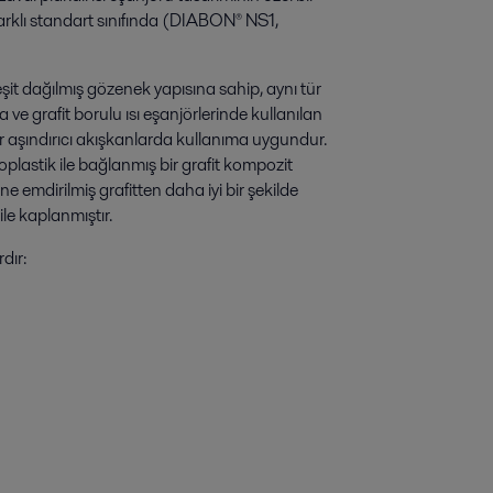
farklı standart sınıfında (DIABON® NS1,
t dağılmış gözenek yapısına sahip, aynı tür
da ve grafit borulu ısı eşanjörlerinde kullanılan
 aşındırıcı akışkanlarda kullanıma uygundur.
plastik ile bağlanmış bir grafit kompozit
 emdirilmiş grafitten daha iyi bir şekilde
le kaplanmıştır.
dır: