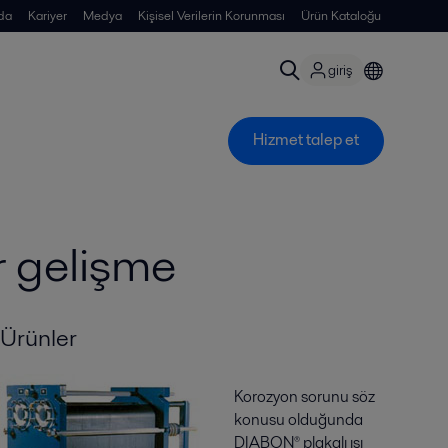
da
Kariyer
Medya
Kişisel Verilerin Korunması
Ürün Kataloğu
giriş
Hizmet talep et
r gelişme
Ürünler
Korozyon sorunu söz
konusu olduğunda
DIABON® plakalı ısı