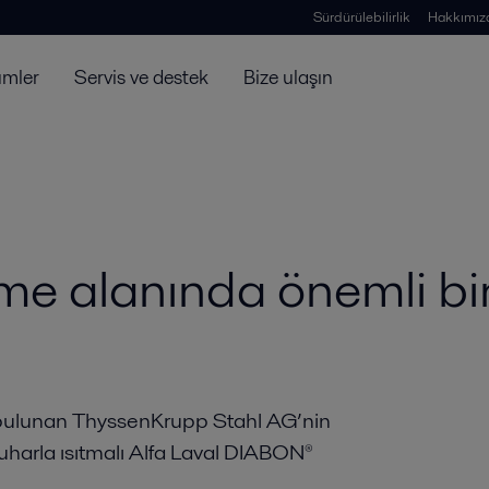
Sürdürülebilirlik
Hakkımız
ümler
Servis ve destek
Bize ulaşın
eme alanında önemli bi
 bulunan ThyssenKrupp Stahl AG’nin
harla ısıtmalı Alfa Laval DIABON®