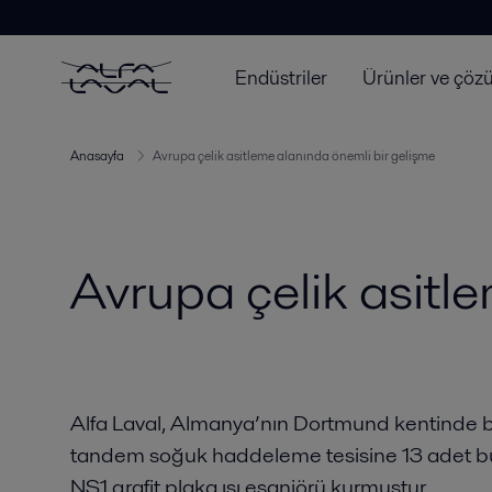
Endüstriler
Ürünler ve çöz
Anasayfa
Avrupa çelik asitleme alanında önemli bir gelişme
Avrupa çelik asitl
Alfa Laval, Almanya’nın Dortmund kentinde
tandem soğuk haddeleme tesisine 13 adet bu
NS1 grafit plaka ısı eşanjörü kurmuştur.