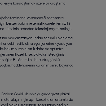
jörleriyle karşılaştırmak üzere bir araştırma
şanjörleri temizlendi ve sadece 8 saat sonra
için benzer bakım ve temizlik süreleri en az iki
 süresinin ardından teknoloji seçimi netleşti.
 hattının modernizasyonundan sorumlu planlama
önceki nesil blok ısı eşanjörlerine kıyasla yarı
nde, bakım sürecini artık daha da optimize
er önemli özellik ise, plakaları istediğimiz
s sağlar. Bu önemli bir husustur, çünkü
htiyaçları, haddehanenin kullanım ömrü boyunca
rbon GmbH ile işbirliği içinde grafit plakalı
u metal alaşımı için aşırı korozif olan ortamlarda
aval plakalı ısı eşanjörü tasarımının özel bir