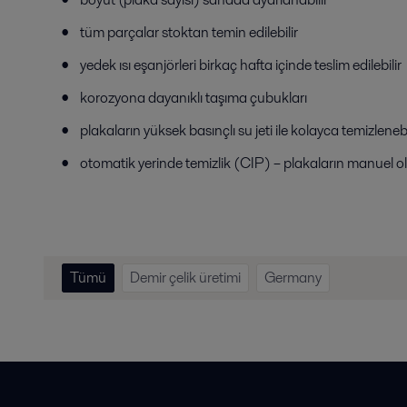
tüm parçalar stoktan temin edilebilir
yedek ısı eşanjörleri birkaç hafta içinde teslim edilebilir
korozyona dayanıklı taşıma çubukları
plakaların yüksek basınçlı su jeti ile kolayca temizlene
otomatik yerinde temizlik (CIP) – plakaların manuel 
Tümü
Demir çelik üretimi
Germany