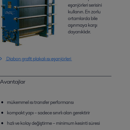
eşanjörleri serisini
kullanın. En zorlu
ortamlarda bile
aşınmaya karşı
dayanıklıdır.
Diabon grafit plakalı ısı eşanjörleri
Avantajlar
mükemmel ısı transfer performansı
kompakt yapı – sadece sınırlı alan gerektirir
hızlı ve kolay değiştirme – minimum kesinti süresi