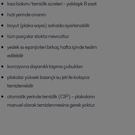
kısa bakım/temizlik süreleri – yaklaşık 8 saat
hızlı yerinde onarım
boyut (plaka sayısı) sahada ayarlanabilir
tüm parçalar stokta mevcuttur
yedek ısı eşanjörleri birkaç hafta içinde teslim
edilebilir
korozyona dayanıklı taşıma çubukları
plakalar yüksek basınçlı su jeti ile kolayca
temizlenebilir
otomatik yerinde temizlik (CIP) – plakaların
manuel olarak temizlenmesine gerek yoktur