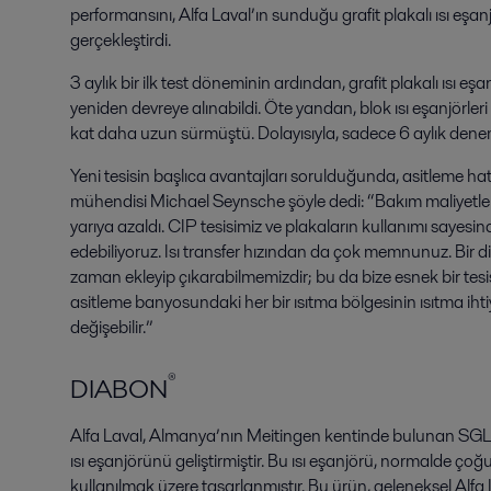
performansını, Alfa Laval’ın sunduğu grafit plakalı ısı eşan
gerçekleştirdi.
3 aylık bir ilk test döneminin ardından, grafit plakalı ısı e
yeniden devreye alınabildi. Öte yandan, blok ısı eşanjörleri 
kat daha uzun sürmüştü. Dolayısıyla, sadece 6 aylık deneme
Yeni tesisin başlıca avantajları sorulduğunda, asitleme
mühendisi Michael Seynsche şöyle dedi: “Bakım maliyetleri, 
yarıya azaldı. CIP tesisimiz ve plakaların kullanımı sayesi
edebiliyoruz. Isı transfer hızından da çok memnunuz. Bir diğ
zaman ekleyip çıkarabilmemizdir; bu da bize esnek bir tesi
asitleme banyosundaki her bir ısıtma bölgesinin ısıtma i
değişebilir.”
®
DIABON
Alfa Laval, Almanya’nın Meitingen kentinde bulunan SGL Ca
ısı eşanjörünü geliştirmiştir. Bu ısı eşanjörü, normalde çoğ
kullanılmak üzere tasarlanmıştır. Bu ürün, geleneksel Alfa L