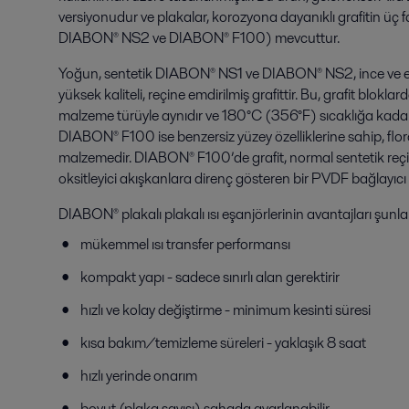
versiyonudur ve plakalar, korozyona dayanıklı grafitin üç 
DIABON® NS2 ve DIABON® F100) mevcuttur.
Yoğun, sentetik DIABON® NS1 ve DIABON® NS2, ince ve eşi
yüksek kaliteli, reçine emdirilmiş grafittir. Bu, grafit bloklar
malzeme türüyle aynıdır ve 180°C (356°F) sıcaklığa kadar
DIABON® F100 ise benzersiz yüzey özelliklerine sahip, floro
malzemedir. DIABON® F100’de grafit, normal sentetik reçine
oksitleyici akışkanlara direnç gösteren bir PVDF bağlayıcı i
DIABON® plakalı plakalı ısı eşanjörlerinin avantajları şunlar
mükemmel ısı transfer performansı
kompakt yapı - sadece sınırlı alan gerektirir
hızlı ve kolay değiştirme - minimum kesinti süresi
kısa bakım/temizleme süreleri - yaklaşık 8 saat
hızlı yerinde onarım
boyut (plaka sayısı) sahada ayarlanabilir