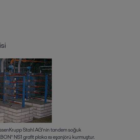
si
yssenKrupp Stahl AG’nin tandem soğuk
ABON® NS1 grafit plaka ısı eşanjörü kurmuştur.