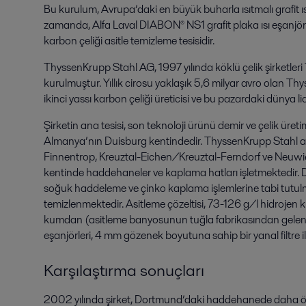
Bu kurulum, Avrupa’daki en büyük buharla ısıtmalı grafit 
zamanda, Alfa Laval DIABON® NS1 grafit plaka ısı eşanjörl
karbon çeliği asitle temizleme tesisidir.
ThyssenKrupp Stahl AG, 1997 yılında köklü çelik şirketle
kurulmuştur. Yıllık cirosu yaklaşık 5,6 milyar avro olan 
ikinci yassı karbon çeliği üreticisi ve bu pazardaki dünya lid
Şirketin ana tesisi, son teknoloji ürünü demir ve çelik üre
Almanya’nın Duisburg kentindedir. ThyssenKrupp Stahl
Finnentrop, Kreuztal-Eichen/Kreuztal-Ferndorf ve Neuwie
kentinde haddehaneler ve kaplama hatları işletmektedir. 
soğuk haddeleme ve çinko kaplama işlemlerine tabi tutulm
temizlenmektedir. Asitleme çözeltisi, 73-126 g/l hidrojen kl
kumdan (asitleme banyosunun tuğla fabrikasından gelen) 
eşanjörleri, 4 mm gözenek boyutuna sahip bir yanal filtre 
Karşılaştırma sonuçları
2002 yılında şirket, Dortmund’daki haddehanede daha önce