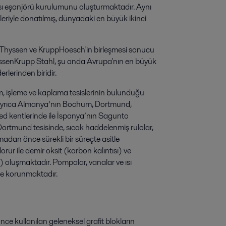
ısı eşanjörü kurulumunu oluşturmaktadır. Aynı
eriyle donatılmış, dünyadaki en büyük ikinci
ri Thyssen ve KruppHoesch'in birleşmesi sonucu
ThyssenKrupp Stahl, şu anda Avrupa'nın en büyük
erlerinden biridir.
tim, işleme ve kaplama tesislerinin bulunduğu
 ayrıca Almanya’nın Bochum, Dortmund,
d kentlerinde ile İspanya’nın Sagunto
Dortmund tesisinde, sıcak haddelenmiş rulolar,
adan önce sürekli bir süreçte asitle
orür ile demir oksit (karbon kalıntısı) ve
oluşmaktadır. Pompalar, vanalar ve ısı
ile korunmaktadır.
 kullanılan geleneksel grafit blokların