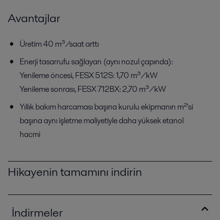
Avantajlar
Üretim 40 m³/saat arttı
Enerji tasarrufu sağlayan (aynı nozul çapında):
Yenileme öncesi, FESX 512S: 1,70 m³/kW
Yenileme sonrası, FESX 712BX: 2,70 m³/kW
Yıllık bakım harcaması başına kurulu ekipmanın m²'si
başına aynı işletme maliyetiyle daha yüksek etanol
hacmi
Hikayenin tamamını indirin
İndirmeler