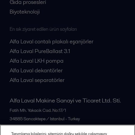
Gıda prosesleri
Biyoteknoloji
En sık ziyaret edilen ürün sayfaları
Alfa Laval contalı plakalı eşanjörler
Alfa Laval PureBallast 3.1
Alfa Laval LKH pompa
Alfa Laval dekantörler
Alfa Laval separatörler
Alfa Laval Makine Sanayi ve Ticaret Ltd. Sti.
Fatih Mh. Yakacik Cad. No:17/1
34885
Sancaktepe / Istanbul - Turkey
Türkiye
Tanımlama bilgilerini; sitemizin doğru şekilde çalışmasını