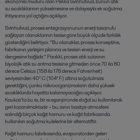
ekonomisi müdürü olan Pekka Svinhufvud, bunun atık
su sıcaklıklarının yükselmesine ve dolayısıyla ek soğutma
ihtiyacına yol açtığını açıklıyor.
Svinhufvud, proses entegrasyonunun enerji tasarrufu
sağlayan olanaklarının tesise göre büyük ölçüde farklılık
gösterdiğini belirtiyor. “Bu olanaklar, proses konseptine,
fabrikanın yerleşim planına ve tesisin enerji ve su
dengesine bağlıdır.” Paakki, proses atık sularının
biyolojik atık su arıtma tesisine gitmeden önce 70 ila 80
derece Celsius (158 ila 178 derece Fahrenheit)
seviyesinden 40° C (104° F) altına soğutulması
gerektiğini, çünkü mikroorganizmaların daha yüksek
sıcaklıklarda hayatta kalamayacağını açıklıyor.
Kaukas’ta bu ısı, bir ısı eşanjöründe doğal su kullanılarak
geri kazanılmaktadır – bu, ısının basitçe atmosfere
salındığı birçok kağıt hamuru ve kağıt fabrikasında
kullanılan soğutma kulelerine bir alternatiftir.
Kağıt hamuru fabrikasında, evaporatörden gelen