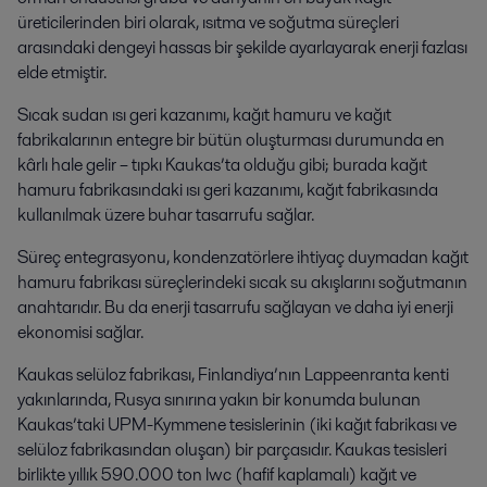
üreticilerinden biri olarak, ısıtma ve soğutma süreçleri
arasındaki dengeyi hassas bir şekilde ayarlayarak enerji fazlası
elde etmiştir.
Sıcak sudan ısı geri kazanımı, kağıt hamuru ve kağıt
fabrikalarının entegre bir bütün oluşturması durumunda en
kârlı hale gelir – tıpkı Kaukas’ta olduğu gibi; burada kağıt
hamuru fabrikasındaki ısı geri kazanımı, kağıt fabrikasında
kullanılmak üzere buhar tasarrufu sağlar.
Süreç entegrasyonu, kondenzatörlere ihtiyaç duymadan kağıt
hamuru fabrikası süreçlerindeki sıcak su akışlarını soğutmanın
anahtarıdır. Bu da enerji tasarrufu sağlayan ve daha iyi enerji
ekonomisi sağlar.
Kaukas selüloz fabrikası, Finlandiya’nın Lappeenranta kenti
yakınlarında, Rusya sınırına yakın bir konumda bulunan
Kaukas’taki UPM-Kymmene tesislerinin (iki kağıt fabrikası ve
selüloz fabrikasından oluşan) bir parçasıdır. Kaukas tesisleri
birlikte yıllık 590.000 ton lwc (hafif kaplamalı) kağıt ve