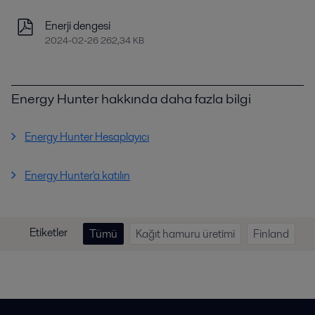
Enerji dengesi
2024-02-26 262,34 KB
Energy Hunter hakkında daha fazla bilgi
Energy Hunter Hesaplayıcı
Energy Hunter'a katılın
Etiketler
Tümü
Kağıt hamuru üretimi
Finland