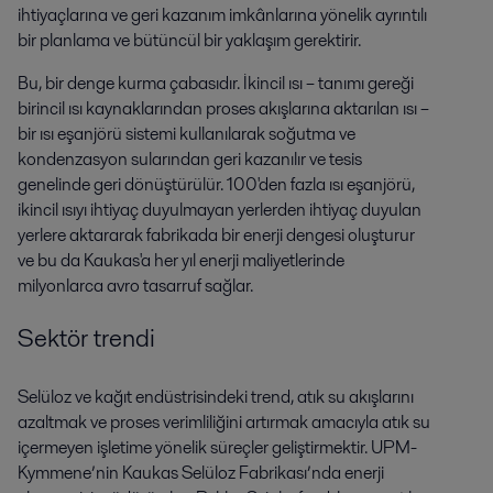
ihtiyaçlarına ve geri kazanım imkânlarına yönelik ayrıntılı
bir planlama ve bütüncül bir yaklaşım gerektirir.
Bu, bir denge kurma çabasıdır. İkincil ısı – tanımı gereği
birincil ısı kaynaklarından proses akışlarına aktarılan ısı –
bir ısı eşanjörü sistemi kullanılarak soğutma ve
kondenzasyon sularından geri kazanılır ve tesis
genelinde geri dönüştürülür. 100'den fazla ısı eşanjörü,
ikincil ısıyı ihtiyaç duyulmayan yerlerden ihtiyaç duyulan
yerlere aktararak fabrikada bir enerji dengesi oluşturur
ve bu da Kaukas'a her yıl enerji maliyetlerinde
milyonlarca avro tasarruf sağlar.
Sektör trendi
Selüloz ve kağıt endüstrisindeki trend, atık su akışlarını
azaltmak ve proses verimliliğini artırmak amacıyla atık su
içermeyen işletime yönelik süreçler geliştirmektir. UPM-
Kymmene’nin Kaukas Selüloz Fabrikası’nda enerji