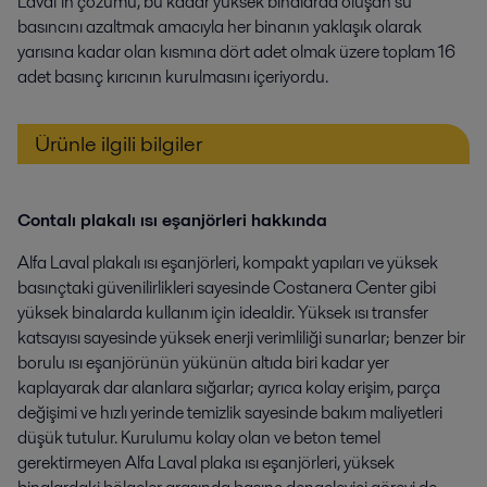
Laval’ın çözümü, bu kadar yüksek binalarda oluşan su
basıncını azaltmak amacıyla her binanın yaklaşık olarak
yarısına kadar olan kısmına dört adet olmak üzere toplam 16
adet basınç kırıcının kurulmasını içeriyordu.
Ürünle ilgili bilgiler
Contalı plakalı ısı eşanjörleri hakkında
Alfa Laval plakalı ısı eşanjörleri, kompakt yapıları ve yüksek
basınçtaki güvenilirlikleri sayesinde Costanera Center gibi
yüksek binalarda kullanım için idealdir. Yüksek ısı transfer
katsayısı sayesinde yüksek enerji verimliliği sunarlar; benzer bir
borulu ısı eşanjörünün yükünün altıda biri kadar yer
kaplayarak dar alanlara sığarlar; ayrıca kolay erişim, parça
değişimi ve hızlı yerinde temizlik sayesinde bakım maliyetleri
düşük tutulur. Kurulumu kolay olan ve beton temel
gerektirmeyen Alfa Laval plaka ısı eşanjörleri, yüksek