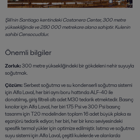
Şili'nin Santiago kentindeki Costanera Center, 300 metre
yüksekliğinde ve 280 000 metrekare alana sahiptir. Kulenin
sahibi Censocud'dur.
Önemli bilgiler
Zorluk:
300 metre yüksekliğindeki bir gökdeleni nehir suyuyla
soğutmak.
Çözüm:
Serbest soğutma ve su kondenserli soğutma sistemi
için Alfa Laval, her biri aynı boru hattında ALF-40 ile
donatılmış, giriş filtreli altı adet M30 tedarik etmektedir. Basınç
kırıcılar için Alfa Laval, her biri 175 Psi ve 300 Psi basınç
tasarımı için T20 modelinden toplam 16 adet büyük plaka ısı
eşanjörü tedarik ediyor; her biri, her bir kırıcı seviyesindeki
spesifik termal yükler için optimize edilmiştir. Isıtma ve soğutma
suyu sistemi için Alfa Laval, çeşitli kulelerde ve alanlarda