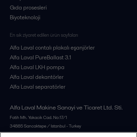
Gıda prosesleri
Biyoteknoloji
En sık ziyaret edilen ürün sayfaları
Alfa Laval contalı plakalı eşanjörler
Alfa Laval PureBallast 3.1
Alfa Laval LKH pompa
Alfa Laval dekantörler
Alfa Laval separatörler
Alfa Laval Makine Sanayi ve Ticaret Ltd. Sti.
Fatih Mh. Yakacik Cad. No:17/1
34885
Sancaktepe / Istanbul - Turkey
Türkiye