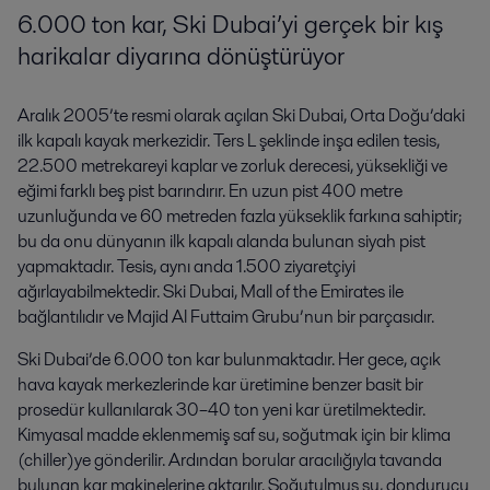
6.000 ton kar, Ski Dubai’yi gerçek bir kış
harikalar diyarına dönüştürüyor
Aralık 2005’te resmi olarak açılan Ski Dubai, Orta Doğu’daki
ilk kapalı kayak merkezidir. Ters L şeklinde inşa edilen tesis,
22.500 metrekareyi kaplar ve zorluk derecesi, yüksekliği ve
eğimi farklı beş pist barındırır. En uzun pist 400 metre
uzunluğunda ve 60 metreden fazla yükseklik farkına sahiptir;
bu da onu dünyanın ilk kapalı alanda bulunan siyah pist
yapmaktadır. Tesis, aynı anda 1.500 ziyaretçiyi
ağırlayabilmektedir. Ski Dubai, Mall of the Emirates ile
bağlantılıdır ve Majid Al Futtaim Grubu’nun bir parçasıdır.
Ski Dubai’de 6.000 ton kar bulunmaktadır. Her gece, açık
hava kayak merkezlerinde kar üretimine benzer basit bir
prosedür kullanılarak 30–40 ton yeni kar üretilmektedir.
Kimyasal madde eklenmemiş saf su, soğutmak için bir klima
(chiller)ye gönderilir. Ardından borular aracılığıyla tavanda
bulunan kar makinelerine aktarılır. Soğutulmuş su, dondurucu