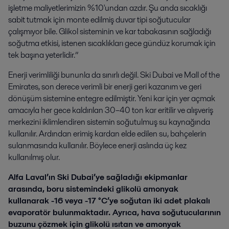
işletme maliyetlerimizin %10'undan azdır. Şu anda sıcaklığı
sabit tutmak için monte edilmiş duvar tipi soğutucular
çalışmıyor bile. Glikol sisteminin ve kar tabakasının sağladığı
soğutma etkisi, istenen sıcaklıkları gece gündüz korumak için
tek başına yeterlidir.”
Enerji verimliliği bununla da sınırlı değil. Ski Dubai ve Mall of the
Emirates, son derece verimli bir enerji geri kazanım ve geri
dönüşüm sistemine entegre edilmiştir. Yeni kar için yer açmak
amacıyla her gece kaldırılan 30–40 ton kar eritilir ve alışveriş
merkezini iklimlendiren sistemin soğutulmuş su kaynağında
kullanılır. Ardından erimiş kardan elde edilen su, bahçelerin
sulanmasında kullanılır. Böylece enerji aslında üç kez
kullanılmış olur.
Alfa Laval’ın Ski Dubai’ye sağladığı ekipmanlar
arasında, boru sistemindeki glikolü amonyak
kullanarak -16 veya -17 °C’ye soğutan iki adet plakalı
evaporatör bulunmaktadır. Ayrıca, hava soğutucularının
buzunu çözmek için glikolü ısıtan ve amonyak