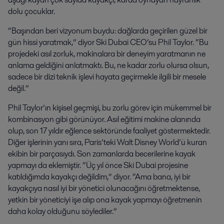
dolu çocuklar.
“Başından beri vizyonum buydu: dağlarda geçirilen güzel bir
gün hissi yaratmak,” diyor Ski Dubai CEO’su Phil Taylor. “Bu
projedeki asıl zorluk, makinalara bir deneyim yaratmanın ne
anlama geldiğini anlatmaktı. Bu, ne kadar zorlu olursa olsun,
sadece bir dizi teknik işlevi hayata geçirmekle ilgili bir mesele
değil.”
Phil Taylor’ın kişisel geçmişi, bu zorlu görev için mükemmel bir
kombinasyon gibi görünüyor. Asıl eğitimi makine alanında
olup, son 17 yıldır eğlence sektöründe faaliyet göstermektedir.
Diğer işlerinin yanı sıra, Paris’teki Walt Disney World’ü kuran
ekibin bir parçasıydı. Son zamanlarda becerilerine kayak
yapmayı da eklemiştir. “Üç yıl önce Ski Dubai projesine
katıldığımda kayakçı değildim,” diyor. “Ama bana, iyi bir
kayakçıya nasıl iyi bir yönetici olunacağını öğretmektense,
yetkin bir yöneticiyi işe alıp ona kayak yapmayı öğretmenin
daha kolay olduğunu söylediler.”