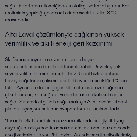
soğuk bir ortama üflendiğinde kristalleşir ve kar oluşturur. Kar
üretiminin yapıldığı gece saatlerinde sıcaklık -7 ila -8 °C
arasındadır.
Alfa Laval çözümleriyle sağlanan yüksek
verimlilik ve akıllı enerji geri kazanımı
Ski Dubai, dünyanın en verimli – ve en büyük –
soğutucularından biri olarak tanımlanabilir. Duvarlar, çok
sayıda yalıtım katmanına sahiptir. 23 adet hızlı soğutucu,
havayı soğutur ve çalışma saatleri boyunca sıcaklığı -1 °C’de
tutar. Ayrıca zeminden geçen kilometrelerce uzunluğunda
glikol boruları, karı soğutur ve kar tabanının katı kalmasını
sağlar. Sistemdeki glikolü soğutmak için Alfa Laval'ın iki adet
plaka ısı eşanjörü bulunan evaporatörü kullanılmaktadır.
“İnsanlar Ski Dubai'nin muazzam miktarda enerjiye ihtiyaç
duyduğunu düşünebilir, ancak sistemimiz inanılmaz derecede
enerji verimlidir,” diyor Phil Taylor. “Aslında enerji maliyetlerimiz,