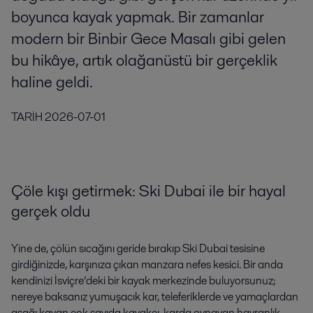
boyunca kayak yapmak. Bir zamanlar
modern bir Binbir Gece Masalı gibi gelen
bu hikâye, artık olağanüstü bir gerçeklik
haline geldi.
TARİH
2026-07-01
Çöle kışı getirmek: Ski Dubai ile bir hayal
gerçek oldu
Yine de, çölün sıcağını geride bırakıp Ski Dubai tesisine
girdiğinizde, karşınıza çıkan manzara nefes kesici. Bir anda
kendinizi İsviçre’deki bir kayak merkezinde buluyorsunuz;
nereye baksanız yumuşacık kar, teleferiklerde ve yamaçlardan
aşağı kayan çok sayıda kayakçı, karda oynayan hayranlık