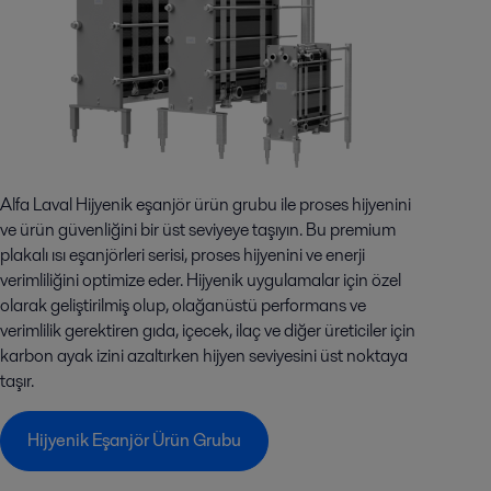
Alfa Laval Hijyenik eşanjör ürün grubu ile proses hijyenini
ve ürün güvenliğini bir üst seviyeye taşıyın. Bu premium
plakalı ısı eşanjörleri serisi, proses hijyenini ve enerji
verimliliğini optimize eder. Hijyenik uygulamalar için özel
olarak geliştirilmiş olup, olağanüstü performans ve
verimlilik gerektiren gıda, içecek, ilaç ve diğer üreticiler için
karbon ayak izini azaltırken hijyen seviyesini üst noktaya
taşır.
Hijyenik Eşanjör Ürün Grubu