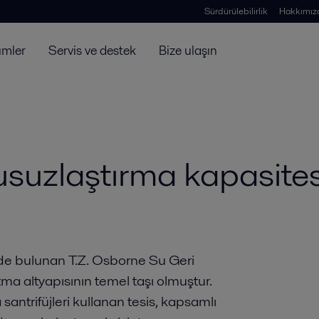
Sürdürülebilirlik
Hakkımız
ümler
Servis ve destek
Bize ulaşın
uzlaştırma kapasitesin
de bulunan T.Z. Osborne Su Geri
tma altyapısının temel taşı olmuştur.
 santrifüjleri kullanan tesis, kapsamlı