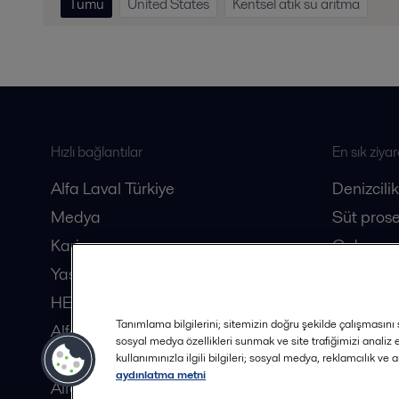
Tümü
United States
Kentsel atık su arıtma
Hızlı bağlantılar
En sık ziyar
Alfa Laval Türkiye
Denizcilik
Medya
Süt prose
Kariyer
Gıda pros
Yasal
Biyotekno
HERE Dergisi
Tanımlama bilgilerini; sitemizin doğru şekilde çalışmasını s
Alfa Laval Distribütörleri
sosyal medya özellikleri sunmak ve site trafiğimizi analiz
Güvenlik Veri Sayfaları
kullanımınızla ilgili bilgileri; sosyal medya, reklamcılık ve 
aydınlatma metni
Alfa Laval İş Ortağı Olun