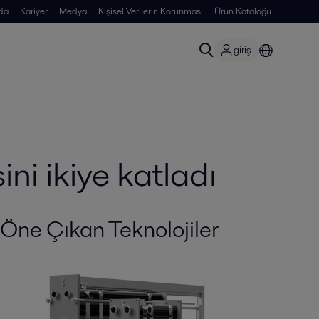
da
Kariyer
Medya
Kişisel Verilerin Korunması
Ürün Kataloğu
giriş
i ikiye katladı
Öne Çıkan Teknolojiler