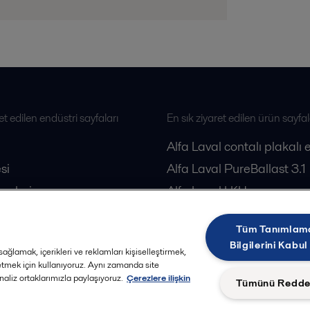
et edilen endüstri sayfaları
En sık ziyaret edilen ürün sayfal
Alfa Laval contalı plakalı 
si
Alfa Laval PureBallast 3.1
esleri
Alfa Laval LKH pompa
loji
Alfa Laval dekantörler
Tüm Tanımlam
Alfa Laval separatörler
Bilgilerini Kabul
ağlamak, içerikleri ve reklamları kişiselleştirmek,
 etmek için kullanıyoruz. Aynı zamanda site
analiz ortaklarımızla paylaşıyoruz.
Çerezlere ilişkin
Tümünü Redde