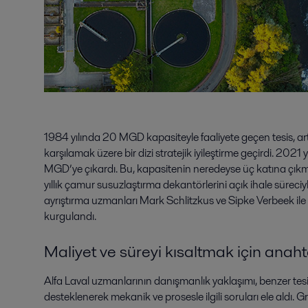
1984 yılında 20 MGD kapasiteyle faaliyete geçen tesis, ar
karşılamak üzere bir dizi stratejik iyileştirme geçirdi. 2021
MGD’ye çıkardı. Bu, kapasitenin neredeyse üç katına çıkm
yıllık çamur susuzlaştırma dekantörlerini açık ihale süreciy
ayrıştırma uzmanları Mark Schlitzkus ve Sipke Verbeek il
kurgulandı.
Maliyet ve süreyi kısaltmak için anah
Alfa Laval uzmanlarının danışmanlık yaklaşımı, benzer tesis
desteklenerek mekanik ve prosesle ilgili soruları ele aldı. G