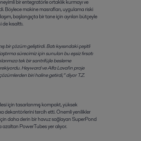
neyimli bir entegratörle ortaklık kurmayı ve
i. Böylece makine masrafları, uygulama riski
laşım, başlangıçta bir tane için ayrılan bütçeyle
de kısalttı.
ş bir çözüm geliştirdi. Batı kıyısındaki çeşitli
ştırma sürecimiz için sunulan bu eşsiz fırsatı
larımıza tek bir santrifüjle besleme
erekiyordu. Heyward ve Alfa Laval'ın proje
zümlerden biri haline getirdi,” diyor T.Z.
esi için tasarlanmış kompakt, yüksek
ekantörlerini tercih etti. Önemli yenilikler
için daha derin bir havuz sağlayan SuperPond
da azaltan PowerTubes yer alıyor.