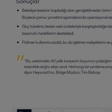
Sonuçlar
Belediye tesisinin kapladığı alan genişletilmeden birim b
Böylece çamur yönetimi aşamalarında operasyonel esn
Güç tüketimi, tesisin eski üniteleriyle karşılaştırıldığınd
tasarrufu hedeflerini destekledi.
Polimer kullanımı azaldı, bu da işletme maliyetlerini ve
“Bu, sektördeki 40 yıllık kariyerim boyunca çalıştığım e
kesinlikle doğru ekip vardı. Herhangi bir yenileme proj
diyor Heyward Inc. Bölge Müdürü Tim Bishop.