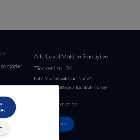
arı
Alfa Laval Makine Sanayi ve
eşanjörler
Ticaret Ltd. Sti.
Fatih Mh. Yakacik Cad. No:17/1
34885
Sancaktepe / Istanbul - Turkey
Türkiye
a
Tel: +90 216 311 79 00
 Et
Tüm ofisler
t