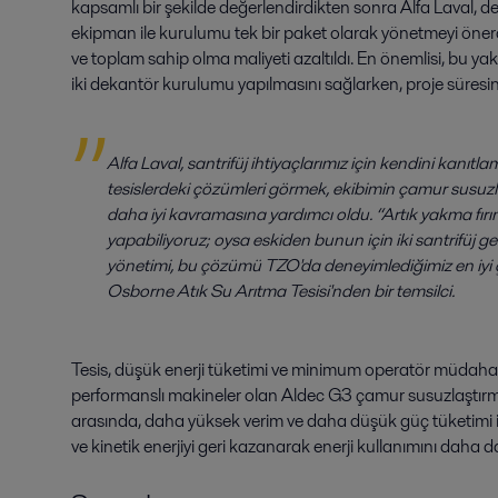
kapsamlı bir şekilde değerlendirdikten sonra Alfa Laval, de
ekipman ile kurulumu tek bir paket olarak yönetmeyi önerd
ve toplam sahip olma maliyeti azaltıldı. En önemlisi, bu yak
iki dekantör kurulumu yapılmasını sağlarken, proje süresini 
Alfa Laval, santrifüj ihtiyaçlarımız için kendini kanıtlamı
tesislerdeki çözümleri görmek, ekibimin çamur susuzla
daha iyi kavramasına yardımcı oldu. “Artık yakma fırın
yapabiliyoruz; oysa eskiden bunun için iki santrifüj g
yönetimi, bu çözümü TZO'da deneyimlediğimiz en iyi çö
Osborne Atık Su Arıtma Tesisi'nden bir temsilci.
Tesis, düşük enerji tüketimi ve minimum operatör müdahal
performanslı makineler olan Aldec G3 çamur susuzlaştırma d
arasında, daha yüksek verim ve daha düşük güç tüketimi 
ve kinetik enerjiyi geri kazanarak enerji kullanımını daha 