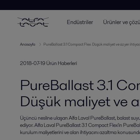
Endüstriler
Ürünler ve çöz
Anasayfa
PureBallast 3.1 Compact Flex: Düşük maliyet ve az yer ihtiyac
2018-07-19
Ürün Haberleri
PureBallast 3.1 Co
Düşük maliyet ve az
Üçüncü nesline ulaşan Alfa Laval PureBallast, balast suy
ediyor. Alfa Laval PureBallast 3.1 Compact Flex'in PureBallas
kurulum maliyetlerini ve alan ihtiyacını azaltma konusund