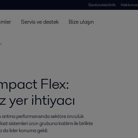
Sürdürülebilirlik
Hakkımız
ümler
Servis ve destek
Bize ulaşın
ı
mpact Flex:
 yer ihtiyacı
u arıtma performansında sektöre öncülük 
t sistemleri ürün grubuna katılımı ile birlikte 
a da lider konuma geldi.