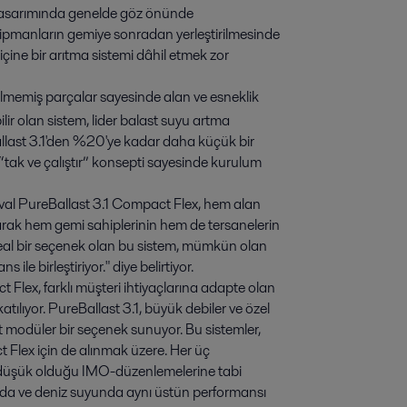
emi tasarımında genelde göz önünde
ipmanların gemiye sonradan yerleştirilmesinde
içine bir arıtma sistemi dâhil etmek zor
ilmemiş parçalar sayesinde alan ve esneklik
bilir olan sistem, lider balast suyu artma
allast 3.1'den %20'ye kadar daha küçük bir
 “tak ve çalıştır” konsepti sayesinde kurulum
val PureBallast 3.1 Compact Flex, hem alan
rak hem gemi sahiplerinin hem de tersanelerin
ideal bir seçenek olan bu sistem, mümkün olan
le birleştiriyor." diye belirtiyor.
Flex, farklı müşteri ihtiyaçlarına adapte olan
tılıyor. PureBallast 3.1, büyük debiler ve özel
modüler bir seçenek sunuyor. Bu sistemler,
Flex için de alınmak üzere. Her üç
r düşük olduğu IMO-düzenlemelerine tabi
 suda ve deniz suyunda aynı üstün performansı