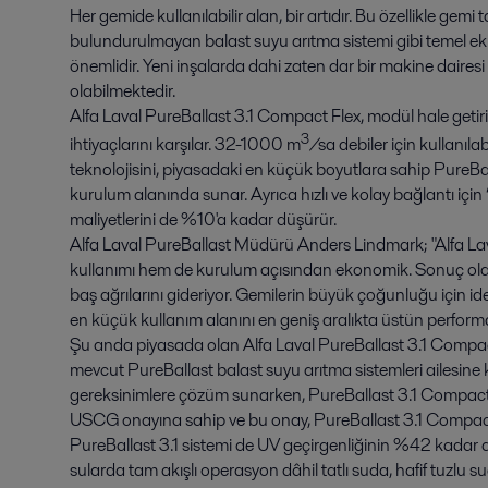
Her gemide kullanılabilir alan, bir artıdır. Bu özellikle g
bulundurulmayan balast suyu arıtma sistemi gibi temel ek
önemlidir. Yeni inşalarda dahi zaten dar bir makine dairesi 
olabilmektedir.
Alfa Laval PureBallast 3.1 Compact Flex, modül hale getir
3
ihtiyaçlarını karşılar. 32-1000 m
/sa debiler için kullanıla
teknolojisini, piyasadaki en küçük boyutlara sahip PureB
kurulum alanında sunar. Ayrıca hızlı ve kolay bağlantı için
maliyetlerini de %10'a kadar düşürür.
Alfa Laval PureBallast Müdürü Anders Lindmark; "Alfa La
kullanımı hem de kurulum açısından ekonomik. Sonuç ola
baş ağrılarını gideriyor. Gemilerin büyük çoğunluğu için 
en küçük kullanım alanını en geniş aralıkta üstün performans i
Şu anda piyasada olan Alfa Laval PureBallast 3.1 Compact 
mevcut PureBallast balast suyu arıtma sistemleri ailesine ka
gereksinimlere çözüm sunarken, PureBallast 3.1 Compact 
USCG onayına sahip ve bu onay, PureBallast 3.1 Compact 
PureBallast 3.1 sistemi de UV geçirgenliğinin %42 kada
sularda tam akışlı operasyon dâhil tatlı suda, hafif tuzlu