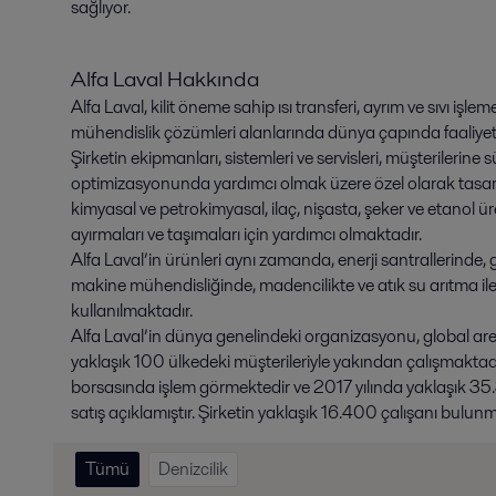
sağlıyor.
Alfa Laval Hakkında
Alfa Laval, kilit öneme sahip ısı transferi, ayrım ve sıvı iş
mühendislik çözümleri alanlarında dünya çapında faaliyet g
Şirketin ekipmanları, sistemleri ve servisleri, müşterilerine
optimizasyonunda yardımcı olmak üzere özel olarak tasarl
kimyasal ve petrokimyasal, ilaç, nişasta, şeker ve etanol üre
ayırmaları ve taşımaları için yardımcı olmaktadır.
Alfa Laval’in ürünleri aynı zamanda, enerji santrallerinde
makine mühendisliğinde, madencilikte ve atık su arıtma i
kullanılmaktadır.
Alfa Laval’in dünya genelindeki organizasyonu, global are
yaklaşık 100 ülkedeki müşterileriyle yakından çalışmaktad
borsasında işlem görmektedir ve 2017 yılında yaklaşık 35.3
satış açıklamıştır. Şirketin yaklaşık 16.400 çalışanı bulun
Tümü
Denizcilik