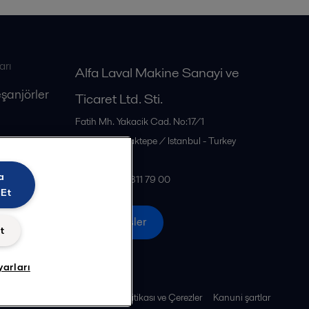
arı
Alfa Laval Makine Sanayi ve
eşanjörler
Ticaret Ltd. Sti.
Fatih Mh. Yakacik Cad. No:17/1
34885
Sancaktepe / Istanbul - Turkey
Türkiye
a
Tel: +90 216 311 79 00
 Et
Tüm ofisler
t
yarları
Gizlilik Politikası ve Çerezler
Kanuni şartlar