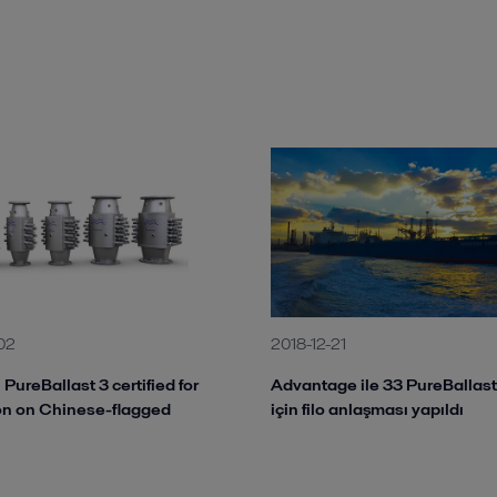
02
2018-12-21
 PureBallast 3 certified for
Advantage ile 33 PureBallast
ion on Chinese-flagged
için filo anlaşması yapıldı