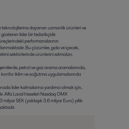
leme teknolojilerine dayanan uzmanlık ürünleri ve
österen lider bir tedarikçidir.
 süreçlerindeki performanslarının
anmaktadır. Bu çözümler, gıda ve içecek,
timi sektörlerinde ürünlerini ısıtmaları,
, gemilerde, petrol ve gaz arama aramalarında,
le konfor iklim ve soğutma uygulamalarında
nada lider kalmalarına yardımcı olmak için,
ır. Alfa Laval hisseleri Nasdaq OMX
 milyar SEK (yaklaşık 3.6 milyar Euro) yıllık
maktadır.