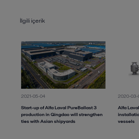
İlgili içerik
2021-05-04
2020-03-
Start-up of Alfa Laval PureBallast 3
Alfa Laval
production in Qingdao will strengthen
installat
ties with Asian shipyards
vessels