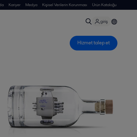
da
Kariyer
Medya
Kişisel Verilerin Korunması
Ürün Kataloğu
giriş
Hizmet talep et