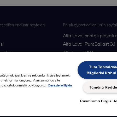
et edilen endüstri sayfaları
En sık ziyaret edilen ürün sayfal
Alfa Laval contalı plakalı 
si
Alfa Laval PureBallast 3.1
esleri
Alfa Laval LKH pompa
loji
Alfa Laval dekantörler
Tüm Tanımlam
Alfa Laval separatörler
Bilgilerini Kabul
ağlamak, içerikleri ve reklamları kişiselleştirmek,
 etmek için kullanıyoruz. Aynı zamanda site
analiz ortaklarımızla paylaşıyoruz.
Çerezlere ilişkin
Tümünü Redde
Tanımlama Bilgisi A
Takip et