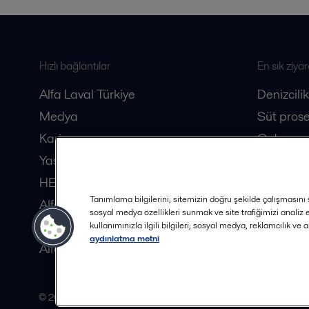
Hızlı bağlantılar
En sık ziyar
Alfa Laval Türkiye
Denizcilik
Medya
Süt prose
Kariyer
Gıda pros
Yasal
Biyotekno
HERE Dergisi
Tanımlama bilgilerini; sitemizin doğru şekilde çalışmasını s
Alfa Laval Distribütörleri
sosyal medya özellikleri sunmak ve site trafiğimizi analiz
Güvenlik Veri Sayfaları
kullanımınızla ilgili bilgileri; sosyal medya, reklamcılık ve 
aydınlatma metni
Alfa Laval İş Ortağı Olun
© 2015-2026, ALFA LAVAL