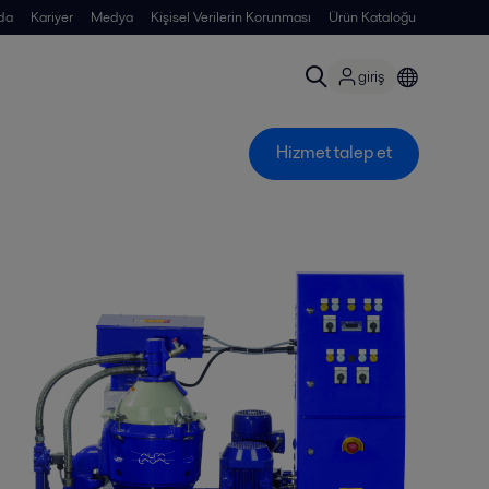
da
Kariyer
Medya
Kişisel Verilerin Korunması
Ürün Kataloğu
giriş
Hizmet talep et