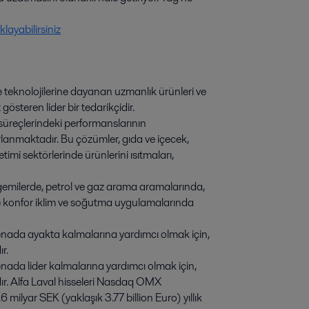
layabilirsiniz
leme teknolojilerine dayanan uzmanlık ürünleri ve
steren lider bir tedarikçidir.
e süreçlerindeki performanslarının
anmaktadır. Bu çözümler, gıda ve içecek,
timi sektörlerinde ürünlerini ısıtmaları,
, gemilerde, petrol ve gaz arama aramalarında,
le konfor iklim ve soğutma uygulamalarında
enada ayakta kalmalarına yardımcı olmak için,
ır.
nada lider kalmalarına yardımcı olmak için,
ır. Alfa Laval hisseleri Nasdaq OMX
milyar SEK (yaklaşık 3.77 billion Euro) yıllık