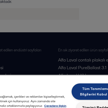
maktadır.
et edilen endüstri sayfaları
En sık ziyaret edilen ürün sayfal
Alfa Laval contalı plakalı 
si
Alfa Laval PureBallast 3.1
esleri
Alfa Laval LKH pompa
loji
Alfa Laval dekantörler
Tüm Tanımlam
Alfa Laval separatörler
Bilgilerini Kabul
ağlamak, içerikleri ve reklamları kişiselleştirmek,
 etmek için kullanıyoruz. Aynı zamanda site
analiz ortaklarımızla paylaşıyoruz.
Çerezlere ilişkin
Tümünü Redde