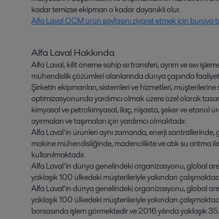
kadar temizse ekipman o kadar dayanıklı olur.
Alfa Laval OCM ürün sayfasını ziyaret etmek için buraya tık
Alfa Laval Hakkında
Alfa Laval, kilit öneme sahip ısı transferi, ayrım ve sıvı iş
mühendislik çözümleri alanlarında dünya çapında faaliyet gö
Şirketin ekipmanları, sistemleri ve hizmetleri, müşterilerin
optimizasyonunda yardımcı olmak üzere özel olarak tasarl
kimyasal ve petrokimyasal, ilaç, nişasta, şeker ve etanol üre
ayırmaları ve taşımaları için yardımcı olmaktadır.
Alfa Laval’in ürünleri aynı zamanda, enerji santrallerinde
makine mühendisliğinde, madencilikte ve atık su arıtma i
kullanılmaktadır.
Alfa Laval’in dünya genelindeki organizasyonu, global ar
yaklaşık 100 ülkedeki müşterileriyle yakından çalışmaktad
Alfa Laval’in dünya genelindeki organizasyonu, global are
yaklaşık 100 ülkedeki müşterileriyle yakından çalışmaktad
borsasında işlem görmektedir ve 2016 yılında yaklaşık 35.6 