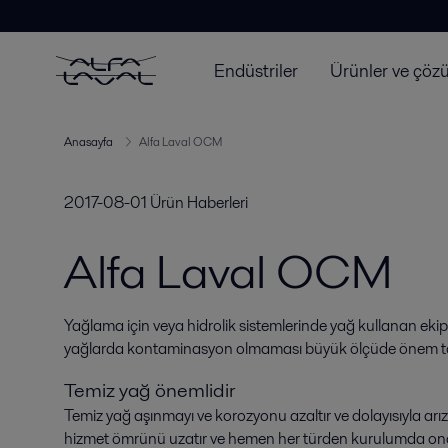
Endüstriler
Ürünler ve çöz
Anasayfa
Alfa Laval OCM
2017-08-01
Ürün Haberleri
Alfa Laval OCM
Yağlama için veya hidrolik sistemlerinde yağ kullanan ekip
yağlarda kontaminasyon olmaması büyük ölçüde önem ta
Temiz yağ önemlidir
Temiz yağ aşınmayı ve korozyonu azaltır ve dolayısıyla arız
hizmet ömrünü uzatır ve hemen her türden kurulumda onar