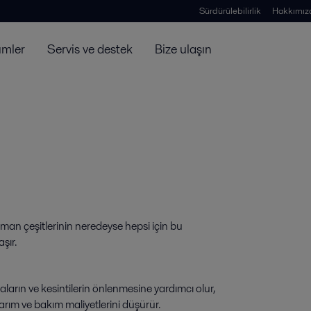
Sürdürülebilirlik
Hakkımız
ümler
Servis ve destek
Bize ulaşın
man çeşitlerinin neredeyse hepsi için bu 
şır.
aların ve kesintilerin önlenmesine yardımcı olur,
ım ve bakım maliyetlerini düşürür.