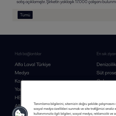
satış açıklamıştır. Şirketin yaklaşık 17.000 çalışanı bulun
Tümü
Hızlı bağlantılar
En sık ziyar
Alfa Laval Türkiye
Denizcilik
Medya
Süt prose
Kariyer
Gıda pros
Yasal
Biyotekno
HERE Dergisi
Tanımlama bilgilerini; sitemizin doğru şekilde çalışmasını s
Alfa Laval Distribütörleri
sosyal medya özellikleri sunmak ve site trafiğimizi analiz
Güvenlik Veri Sayfaları
kullanımınızla ilgili bilgileri; sosyal medya, reklamcılık ve 