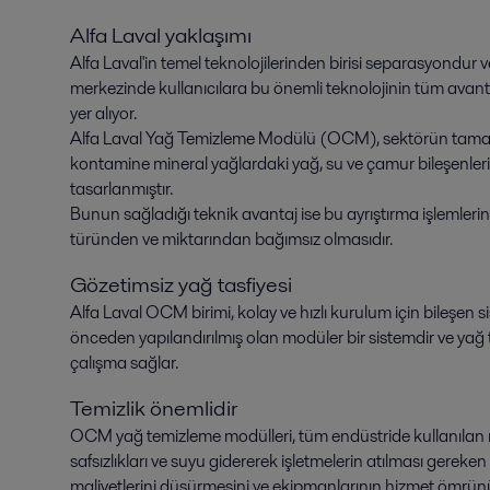
Alfa Laval yaklaşımı
Alfa Laval'in temel teknolojilerinden birisi separasyondur
merkezinde kullanıcılara bu önemli teknolojinin tüm avantaj
yer alıyor.
Alfa Laval Yağ Temizleme Modülü (OCM), sektörün tamamın
kontamine mineral yağlardaki yağ, su ve çamur bileşenlerinin h
tasarlanmıştır.
Bunun sağladığı teknik avantaj ise bu ayrıştırma işlemlerini
türünden ve miktarından bağımsız olmasıdır.
Gözetimsiz yağ tasfiyesi
Alfa Laval OCM birimi, kolay ve hızlı kurulum için bileşen s
önceden yapılandırılmış olan modüler bir sistemdir ve yağ 
çalışma sağlar.
Temizlik önemlidir
OCM yağ temizleme modülleri, tüm endüstride kullanılan mine
safsızlıkları ve suyu gidererek işletmelerin atılması gereke
maliyetlerini düşürmesini ve ekipmanlarının hizmet ömrünü