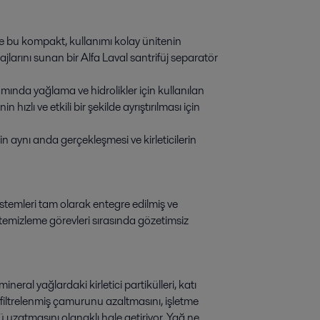
 ve bu kompakt, kullanımı kolay ünitenin
larını sunan bir Alfa Laval santrifüj separatör
da yağlama ve hidrolikler için kullanılan
ızlı ve etkili bir şekilde ayrıştırılması için
n aynı anda gerçekleşmesi ve kirleticilerin
istemleri tam olarak entegre edilmiş ve
temizleme görevleri sırasında gözetimsiz
ral yağlardaki kirletici partikülleri, katı
n filtrelenmiş çamurunu azaltmasını, işletme
 uzatmasını olanaklı hale getiriyor. Yağ ne