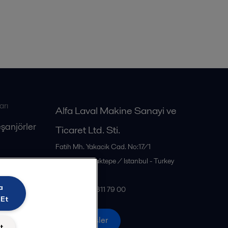
arı
Alfa Laval Makine Sanayi ve
eşanjörler
Ticaret Ltd. Sti.
Fatih Mh. Yakacik Cad. No:17/1
34885
Sancaktepe / Istanbul - Turkey
Türkiye
a
Tel: +90 216 311 79 00
 Et
Tüm ofisler
t