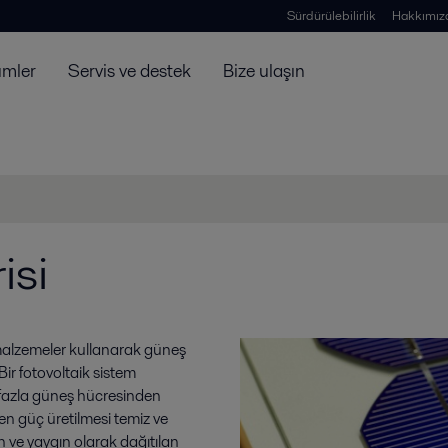
Sürdürülebilirlik
Hakkımız
ümler
Servis ve destek
Bize ulaşın
isi
n malzemeler kullanarak güneş
ir fotovoltaik sistem
n fazla güneş hücresinden
en güç üretilmesi temiz ve
in ve yaygın olarak dağıtılan