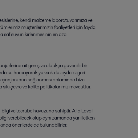
e tesislerine, kendi malzeme laboratuvarımıza ve
erimiz müşterilerimizin faaliyetleri için fayda
a saf suyun kirlenmesinin en aza
anjörlerine ait geniş ve oldukça güvenilir bir
rda su harcayarak yüksek düzeyde ısı geri
sı eşanjörünün sağlanması anlamında bize
sıkı çevre ve kalite politikalarımız mevcuttur.
n bilgi ve tecrübe havuzuna sahiptir. Alfa Laval
ilgi verebilecek olup aynı zamanda yarı iletken
kkında önerilerde de bulunabilirler.