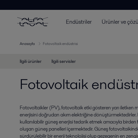
Endüstriler
Ürünler ve çöz
Anasayfa
Fotovoltaik endüstrisi
İlgili ürünler
İlgili servisler
Fotovoltaik endüstr
Fotovoltaikler (PV), fotovoltaik etki gösteren yarı iletke
enerjisini doğrudan akım elektriğine dönüştürmektedirler. B
kullanılabilir güneş enerjisi tedarik etmek amacıyla birde
oluşan güneş panelleri içermektedir. Güneş fotovoltaikind
sürdürülebilir bir enerji teknolojisi olup gezegenin en zeng