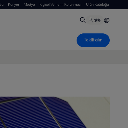
da
Kariyer
Medya
Kişisel Verilerin Korunması
Ürün Kataloğu
giriş
Teklif alın