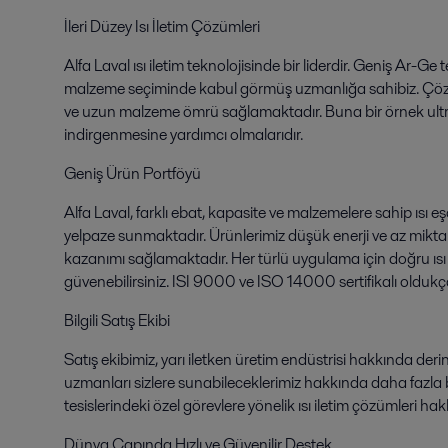
İleri Düzey Isı İletim Çözümleri
Alfa Laval ısı iletim teknolojisinde bir liderdir. Geniş Ar-G
malzeme seçiminde kabul görmüş uzmanlığa sahibiz. Çözüml
ve uzun malzeme ömrü sağlamaktadır. Buna bir örnek ultr
indirgenmesine yardımcı olmalarıdır.
Geniş Ürün Portföyü
Alfa Laval, farklı ebat, kapasite ve malzemelere sahip ısı eş
yelpaze sunmaktadır. Ürünlerimiz düşük enerji ve az mikta
kazanımı sağlamaktadır. Her türlü uygulama için doğru ı
güvenebilirsiniz. ISI 9000 ve ISO 14000 sertifikalı oldukça 
Bilgili Satış Ekibi
Satış ekibimiz, yarı iletken üretim endüstrisi hakkında deri
uzmanları sizlere sunabileceklerimiz hakkında daha fazla b
tesislerindeki özel görevlere yönelik ısı iletim çözümleri ha
Dünya Çapında Hızlı ve Güvenilir Destek