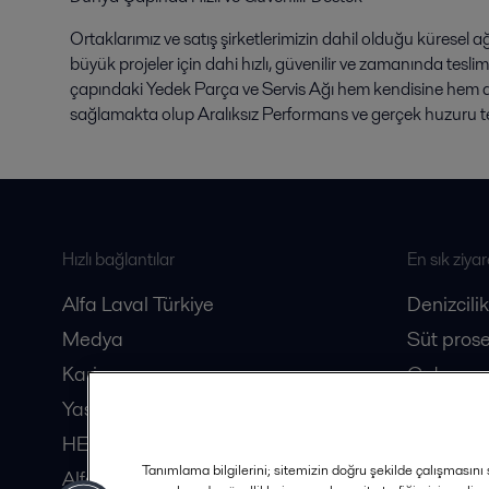
Ortaklarımız ve satış şirketlerimizin dahil olduğu küresel a
büyük projeler için dahi hızlı, güvenilir ve zamanında tesli
çapındaki Yedek Parça ve Servis Ağı hem kendisine hem de
sağlamakta olup Aralıksız Performans ve gerçek huzuru t
Hızlı bağlantılar
En sık ziyar
Alfa Laval Türkiye
Denizcilik
Medya
Süt prose
Kariyer
Gıda pros
Yasal
Biyotekno
HERE Dergisi
Tanımlama bilgilerini; sitemizin doğru şekilde çalışmasını s
Alfa Laval Distribütörleri