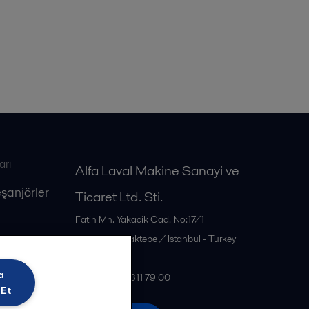
arı
Alfa Laval Makine Sanayi ve
eşanjörler
Ticaret Ltd. Sti.
Fatih Mh. Yakacik Cad. No:17/1
34885
Sancaktepe / Istanbul - Turkey
Türkiye
a
Tel: +90 216 311 79 00
 Et