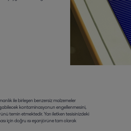
nlık ile birleşen benzersiz malzemeler
 oluşabilecek kontaminasyonun engellenmesini,
nü temin etmektedir. Yarı iletken tesisinizdeki
ması için doğru ısı eşanjörüne tam olarak