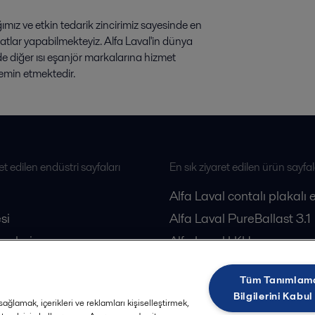
ğımız ve etkin tedarik zincirimiz sayesinde en
matlar yapabilmekteyiz. Alfa Laval'in dünya
 diğer ısı eşanjör markalarına hizmet
emin etmektedir.
et edilen endüstri sayfaları
En sık ziyaret edilen ürün sayfal
Alfa Laval contalı plakalı 
si
Alfa Laval PureBallast 3.1
esleri
Alfa Laval LKH pompa
loji
Alfa Laval dekantörler
Tüm Tanımlam
Alfa Laval separatörler
Bilgilerini Kabul
ağlamak, içerikleri ve reklamları kişiselleştirmek,