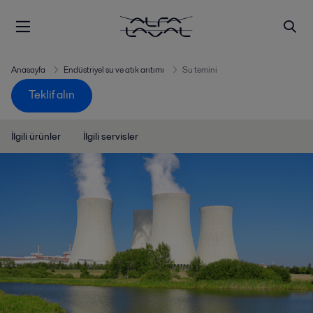
Anasayfa
Endüstriyel su ve atık arıtımı
Su temini
Teklif alın
İlgili ürünler
İlgili servisler