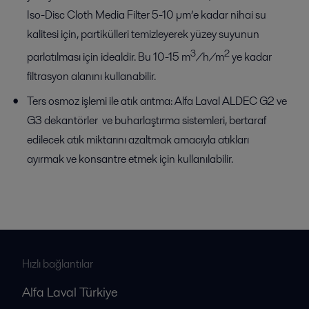
Iso-Disc Cloth Media Filter 5-10 µm’e kadar nihai su
kalitesi için, partikülleri temizleyerek yüzey suyunun
3
2
parlatılması için idealdir. Bu 10-15 m
/h/m
ye kadar
filtrasyon alanını kullanabilir.
Ters osmoz işlemi ile atık arıtma: Alfa Laval ALDEC G2 ve
G3 dekantörler ve buharlaştırma sistemleri, bertaraf
edilecek atık miktarını azaltmak amacıyla atıkları
ayırmak ve konsantre etmek için kullanılabilir.
Hızlı bağlantılar
Alfa Laval Türkiye