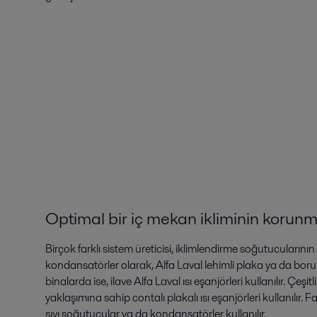
Optimal bir
iç mekan
ikliminin korun
Birçok farklı sistem üreticisi, iklimlendirme soğutucularının
kondansatörler olarak, Alfa Laval lehimli plaka ya da boru
binalarda ise, ilave Alfa Laval ısı eşanjörleri kullanılır. Çeşi
yaklaşımına sahip contalı plakalı ısı eşanjörleri kullanılır. F
sıvı soğutucular ya da kondansatörler kullanılır.