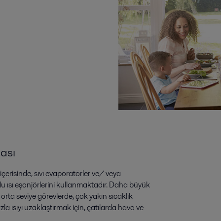
ması
 içerisinde, sıvı evaporatörler ve/ veya
lu ısı eşanjörlerini kullanmaktadır. Daha büyük
tli orta seviye görevlerde, çok yakın sıcaklık
azla ısıyı uzaklaştırmak için, çatılarda hava ve