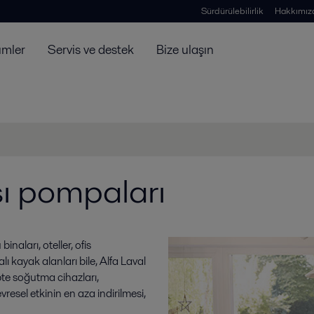
Sürdürülebilirlik
Hakkımız
ümler
Servis ve destek
Bize ulaşın
sı pompaları
naları, oteller, ofis
alı kayak alanları bile, Alfa Laval
pte soğutma cihazları,
esel etkinin en aza indirilmesi,