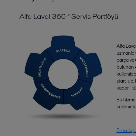
Alfa Laval 360 ° Servis Portföyü
Alfa Laval
uzmanlara
parça ve 
bulunan A
kullanıla
start-up,
kadar - tü
Bu hizmetl
kullanıcı
Bize ulaş