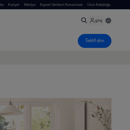
da
Kariyer
Medya
Kişisel Verilerin Korunması
Ürün Kataloğu
giriş
Teklif alın