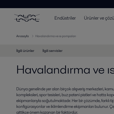
Endüstriler
Ürünler ve çöz
Anasayfa
Havalandırma ve ısı pompaları
İlgili ürünler
İlgili servisler
Havalandırma ve ı
Dünya genelinde yer alan birçok alışveriş merkezleri, kamu bi
kompleksleri, spor tesisleri, buz pateni pistleri ve hatta kap
ekipmanlarıyla soğutulmaktadır. Her bir çözümde, farklı ti
konfigürasyonlar ve iklimlendirme ekipmanları bulunur. Çevr
gittikçe önem kazanan bir faktördür.