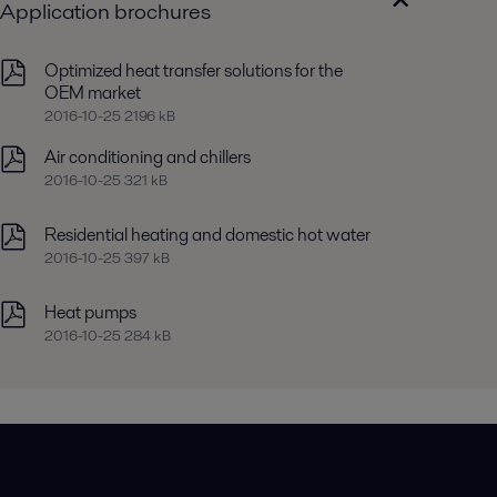
Application brochures
Optimized heat transfer solutions for the
OEM market
2016-10-25 2196 kB
Air conditioning and chillers
2016-10-25 321 kB
Residential heating and domestic hot water
2016-10-25 397 kB
Heat pumps
2016-10-25 284 kB