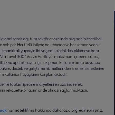
 global servis ağı, tüm sektörler özelinde bilgi sahibi tecrübeli
 sahiptir. Her türlü ihtiyaç noktasında ve her zaman yedek
uzmanlık alt yapısıyla ihtiyaç sahiplerini desteklemeye hazır
lfa Laval 360° Servis Portföyü, maksimum çalışma süresi,
bilirlik ve optimizasyon için ekipman kullanım ömrü boyunca
 bakım, destek ve geliştirme hizmetlerinden izleme hizmetlerine
m kullanıcı ihtiyaçlarını karşılamaktadır.
er ile toplam işletme maliyetlerii en aza indirerek,
ların rekabette bir adım önde olması sağlanmaktadır.
arak
hizmet teklifimiz hakkında daha fazla bilgi edinebilirsiniz.