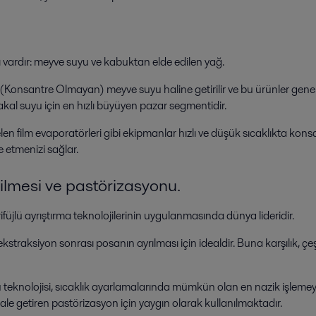
ı vardır: meyve suyu ve kabuktan elde edilen yağ.
Konsantre Olmayan) meyve suyu haline getirilir ve bu ürünler genelli
al suyu için en hızlı büyüyen pazar segmentidir.
n film evaporatörleri gibi ekipmanlar hızlı ve düşük sıcaklıkta kon
e etmenizi sağlar.
dilmesi ve pastörizasyonu.
ifüjlü ayrıştırma teknolojilerinin uygulanmasında dünya lideridir.
traksiyon sonrası posanın ayrılması için idealdir. Buna karşılık, çeşitl
örü teknolojisi, sıcaklık ayarlamalarında mümkün olan en nazik işle
hale getiren pastörizasyon için yaygın olarak kullanılmaktadır.