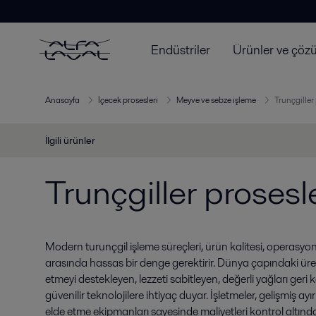
Endüstriler
Ürünler ve çöz
Anasayfa
İçecek prosesleri
Meyve ve sebze işleme
Trunçgiller 
İlgili ürünler
Trunçgiller prosesle
Modern turunçgil işleme süreçleri, ürün kalitesi, operasyone
arasında hassas bir denge gerektirir. Dünya çapındaki üreti
etmeyi destekleyen, lezzeti sabitleyen, değerli yağları geri 
güvenilir teknolojilere ihtiyaç duyar. İşletmeler, gelişmiş ay
elde etme ekipmanları sayesinde maliyetleri kontrol altında