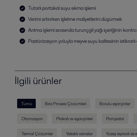
Tutarlı portakal suyu sıkma işlemi
Verimi artırırken işletme maliyetlerini düşürmek
Arıtma işlemi sırasında turunçgil yağı içeriğinin kontro
Pastörizasyon yoluyla meyve suyu kalitesinin istikrarl
İlgili ürünler
Tümü
Bira Prosesi Çözümleri
Borulu eşanjörler
Otomasyon
Plakalı ısı eşanjörleri
Pompalar
Termal Çözümler
Yataklı vanalar
Yüzey sıyırıcılı ısı