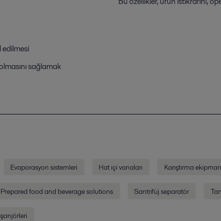
Bu özellikler, ürün istikrarını, o
l edilmesi
ı olmasını sağlamak
Evaporasyon sistemleri
Hat içi vanaları
Karıştırma ekipman
Prepared food and beverage solutions
Santrifüj separatör
Tan
 eşanjörleri