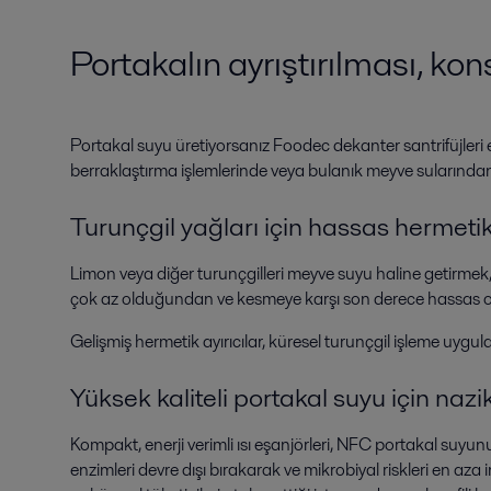
Portakalın ayrıştırılması, ko
Portakal suyu üretiyorsanız Foodec dekanter santrifüjleri eks
berraklaştırma işlemlerinde veya bulanık meyve sularında
Turunçgil yağları için hassas hermeti
Limon veya diğer turunçgilleri meyve suyu haline getirmek, g
çok az olduğundan ve kesmeye karşı son derece hassas 
Gelişmiş hermetik ayırıcılar, küresel
turunçgil işleme
uygula
Yüksek kaliteli portakal suyu için naz
Kompakt, enerji verimli ısı eşanjörleri, NFC portakal suyun
enzimleri devre dışı bırakarak ve mikrobiyal riskleri en az