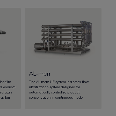
AL-men
len film
The AL-mem UF system is a cross-flow
e endüstri
ultrafiltration system designed for
k yaratan
automatically controlled product
sıvıları
concentration in continuous mode