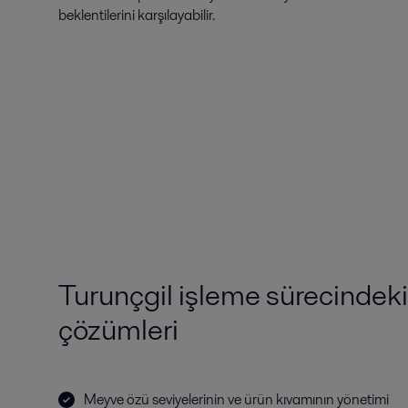
beklentilerini karşılayabilir.
Turunçgil işleme sürecindeki
çözümleri
Meyve özü seviyelerinin ve ürün kıvamının yönetimi