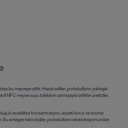
e
zlası bu meyveye aittir. Hasat edilen portakalların yaklaşık
ıf NFC meyve suyu talebinin artmasıyla birlikte üreticiler,
ı, düşük sıcaklıkta konsantrasyon, lezzeti korur ve aroma
ar. Bu entegre teknolojiler, portakalların ekstraksiyonundan