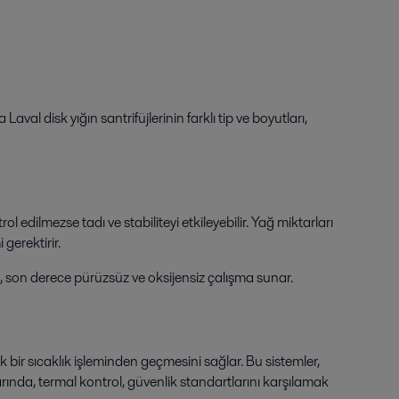
u
val disk yığın santrifüjlerinin farklı tip ve boyutları,
 edilmezse tadı ve stabiliteyi etkileyebilir. Yağ miktarları
i
gerektirir.
 son derece pürüzsüz ve oksijensiz çalışma sunar.
 bir sıcaklık işleminden geçmesini sağlar. Bu sistemler,
arında, termal kontrol, güvenlik standartlarını karşılamak