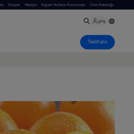
da
Kariyer
Medya
Kişisel Verilerin Korunması
Ürün Kataloğu
giriş
Teklif alın