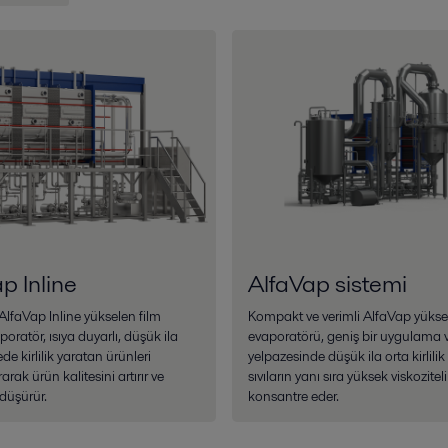
p Inline
AlfaVap sistemi
AlfaVap Inline yükselen film
Kompakt ve verimli AlfaVap yükse
poratör, ısıya duyarlı, düşük ila
evaporatörü, geniş bir uygulama v
de kirlilik yaratan ürünleri
yelpazesinde düşük ila orta kirlili
arak ürün kalitesini artırır ve
sıvıların yanı sıra yüksek viskoziteli 
 düşürür.
konsantre eder.