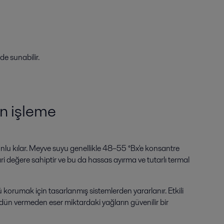
de sunabilir.
on işleme
unlu kılar. Meyve suyu genellikle 48–55 °Bx'e konsantre
ari değere sahiptir ve bu da hassas ayırma ve tutarlı termal
ü korumak için tasarlanmış sistemlerden yararlanır. Etkili
ödün vermeden eser miktardaki yağların güvenilir bir