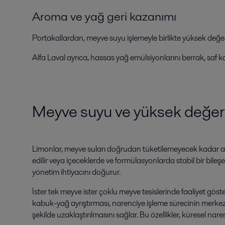
Aroma ve yağ geri kazanımı
Portakallardan, meyve suyu işlemeyle birlikte yüksek değerl
Alfa Laval ayrıca, hassas yağ emülsiyonlarını berrak, saf k
Meyve suyu ve yüksek değerli
Limonlar, meyve suları doğrudan tüketilemeyecek kadar asid
edilir veya içeceklerde ve formülasyonlarda stabil bir bile
yönetim ihtiyacını doğurur.
İster tek meyve ister çoklu meyve tesislerinde faaliyet gös
kabuk-yağ ayrıştırması, narenciye işleme sürecinin merkezi
şekilde uzaklaştırılmasını sağlar. Bu özellikler, küresel nare