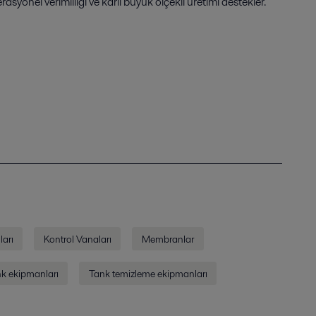
perasyonel verimliliği ve kârlı büyük ölçekli üretimi destekler.
ları
Kontrol Vanaları
Membranlar
k ekipmanları
Tank temizleme ekipmanları