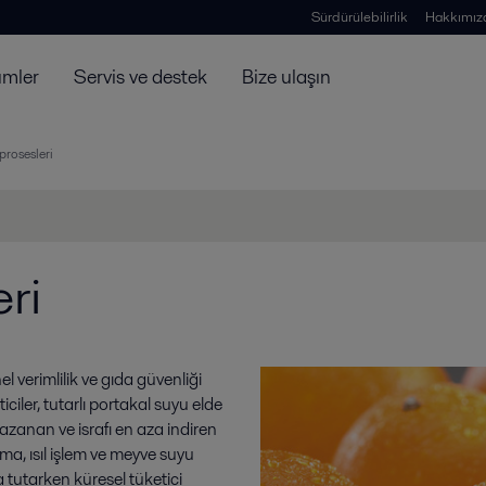
Sürdürülebilirlik
Hakkımız
ümler
Servis ve destek
Bize ulaşın
prosesleri
ri
l verimlilik ve gıda güvenliği
ciler, tutarlı portakal suyu elde
kazanan ve israfı en aza indiren
ırma, ısıl işlem ve meyve suyu
 tutarken küresel tüketici