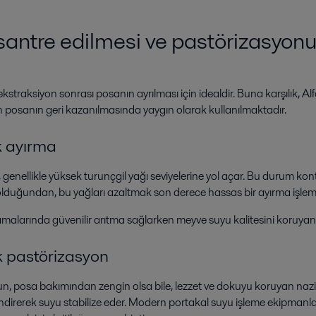
nsantre edilmesi ve pastörizasyon
traksiyon sonrası posanın ayrılması için idealdir. Buna karşılık, Alfa La
n posanın geri kazanılmasında yaygın olarak kullanılmaktadır.
k ayırma
enellikle yüksek turunçgil yağı seviyelerine yol açar. Bu durum kontrol
olduğundan, bu yağları azaltmak
son derece hassas bir ayırma işlem
malarında güvenilir arıtma sağlarken meyve suyu kalitesini koruyan,
ik pastörizasyon
un, posa bakımından zengin olsa bile, lezzet ve dokuyu koruyan nazik
a indirerek suyu stabilize eder. Modern portakal suyu işleme ekipmanl