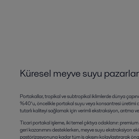
Küresel meyve suyu pazarları 
Portakallar, tropikal ve subtropikal iklimlerde dünya çapınd
%40’u, öncelikle portakal suyu veya konsantresi üretimi ama
tutarlı kaliteyi sağlamak için verimli ekstraksiyon, arıtma
Ticari portakal işleme, iki temel çıktıya odaklanır: premiu
geri kazanımını desteklerken, meyve suyu ekstraksiyon ekipm
pastörizasyonuna kadar tüm iş akışını kolaylaştırarak öngö