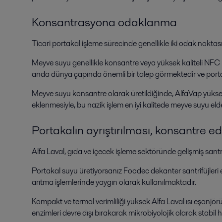
Konsantrasyona odaklanma
Ticari portakal işleme sürecinde genellikle iki odak noktas
Meyve suyu genellikle konsantre veya yüksek kaliteli NFC (
anda dünya çapında önemli bir talep görmektedir ve portak
Meyve suyu konsantre olarak üretildiğinde, AlfaVap yüksele
eklenmesiyle, bu nazik işlem en iyi kalitede meyve suyu eld
Portakalın ayrıştırılması, konsantre e
Alfa Laval, gıda ve içecek işleme sektöründe gelişmiş santr
Portakal suyu üretiyorsanız Foodec dekanter santrifüjleri eks
arıtma işlemlerinde yaygın olarak kullanılmaktadır.
Kompakt ve termal verimliliği yüksek Alfa Laval ısı eşanj
enzimleri devre dışı bırakarak mikrobiyolojik olarak stabil 