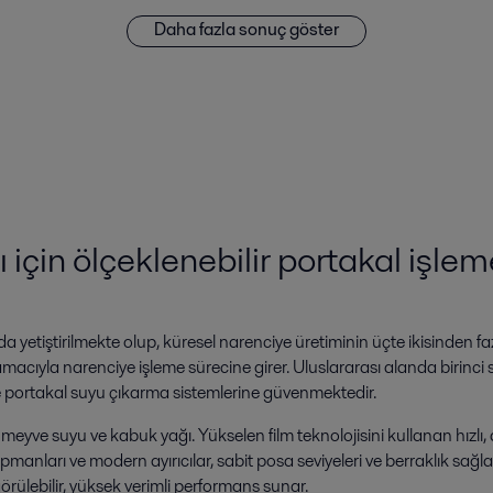
Daha fazla sonuç göster
için ölçeklenebilir portakal işlem
a yetiştirilmekte olup, küresel narenciye üretiminin üçte ikisinden fa
cıyla narenciye işleme sürecine girer. Uluslararası alanda birinci sın
 ve portakal suyu çıkarma sistemlerine güvenmektedir.
m meyve suyu ve kabuk yağı. Yükselen film teknolojisini kullanan hızl
anları ve modern ayırıcılar, sabit posa seviyeleri ve berraklık sağl
rülebilir, yüksek verimli performans sunar.