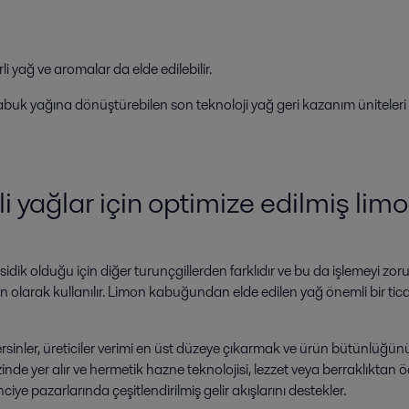
i yağ ve aromalar da elde edilebilir.
abuk yağına dönüştürebilen son teknoloji yağ geri kazanım üniteleri 
 yağlar için optimize edilmiş lim
ik olduğu için diğer turunçgillerden farklıdır ve bu da işlemeyi zor
şen olarak kullanılır. Limon kabuğundan elde edilen yağ önemli bir tic
tersinler, üreticiler verimi en üst düzeye çıkarmak ve ürün bütünlüğün
nde yer alır ve hermetik hazne teknolojisi, lezzet veya berraklıktan 
nciye pazarlarında çeşitlendirilmiş gelir akışlarını destekler.