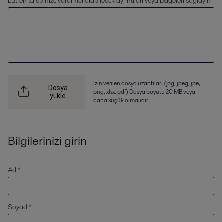
Lütfen talebinize yardımcı olabilecek ayrıntıları veya belgeleri sağlayın
İzin verilen dosya uzantıları (jpg, jpeg, jpe,
Dosya
png, xlsx, pdf) Dosya boyutu 20 MB veya
yükle
daha küçük olmalıdır
Bilgilerinizi girin
Ad *
Soyad *