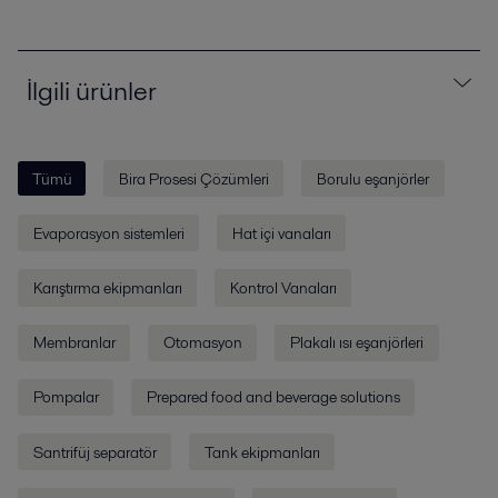
İlgili ürünler
Tümü
Bira Prosesi Çözümleri
Borulu eşanjörler
Evaporasyon sistemleri
Hat içi vanaları
Karıştırma ekipmanları
Kontrol Vanaları
Membranlar
Otomasyon
Plakalı ısı eşanjörleri
Pompalar
Prepared food and beverage solutions
Santrifüj separatör
Tank ekipmanları