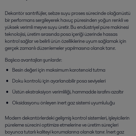
Dekantör santrifüjler, sebze suyu proses sürecinde olağanüstü
bir performans sergileyerek havuç püresinden yoğun renkli ve
yüksek verimli meyve suyu üretir. Bu endüstriyel püre makinesi
teknolojisi, üretim sırasında posa içeriği üzerinde hassas
kontrol sağlar ve belirli ürün özelliklerine uyum sağlamak için
gerçek zamanlı düzenlemeler yapılmasına olanak tanır.
Başlıca avantajları şunlardır:
Besin değeri için maksimum karotenoid tutma
Doku kontrolü için ayarlanabilir posa seviyeleri
Üstün ekstraksiyon verimliliği, hammadde israfını azaltır
Oksidasyonu önleyen inert gaz sistemi uyumluluğu
Modern dekantörlerdeki gelişmiş kontrol sistemleri, işleyicilerin
püreleme sürecini optimize etmelerine ve üretim süreçleri
boyunca tutarlı kaliteyi korumalarına olanak tanır. İnert gaz