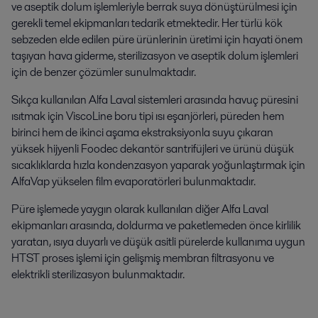
ve aseptik dolum işlemleriyle berrak suya dönüştürülmesi için
gerekli temel ekipmanları tedarik etmektedir. Her türlü kök
sebzeden elde edilen püre ürünlerinin üretimi için hayati önem
taşıyan hava giderme, sterilizasyon ve aseptik dolum işlemleri
için de benzer çözümler sunulmaktadır.
Sıkça kullanılan Alfa Laval sistemleri arasında havuç püresini
ısıtmak için ViscoLine boru tipi ısı eşanjörleri, püreden hem
birinci hem de ikinci aşama ekstraksiyonla suyu çıkaran
yüksek hijyenli Foodec dekantör santrifüjleri ve ürünü düşük
sıcaklıklarda hızla kondenzasyon yaparak yoğunlaştırmak için
AlfaVap yükselen film evaporatörleri bulunmaktadır.
Püre işlemede yaygın olarak kullanılan diğer Alfa Laval
ekipmanları arasında, doldurma ve paketlemeden önce kirlilik
yaratan, ısıya duyarlı ve düşük asitli pürelerde kullanıma uygun
HTST proses işlemi için gelişmiş membran filtrasyonu ve
elektrikli sterilizasyon bulunmaktadır.