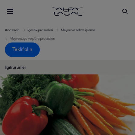
Anasayfa
İçecek prosesleri
Meyve ve sebze işleme
Meyve suyu ve püre prosesleri
Teklif alın
İlgili ürünler