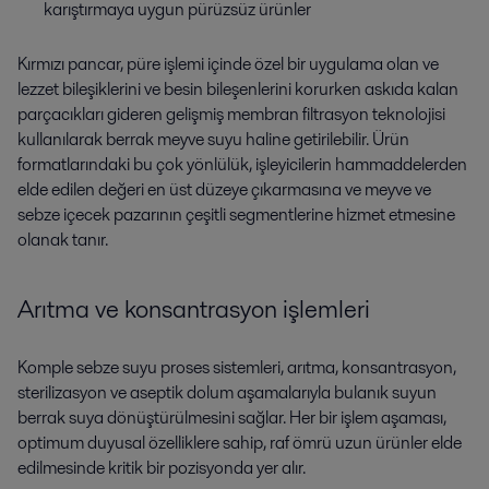
karıştırmaya uygun pürüzsüz ürünler
Kırmızı pancar, püre işlemi içinde özel bir uygulama olan ve
lezzet bileşiklerini ve besin bileşenlerini korurken askıda kalan
parçacıkları gideren gelişmiş membran filtrasyon teknolojisi
kullanılarak berrak meyve suyu haline getirilebilir. Ürün
formatlarındaki bu çok yönlülük, işleyicilerin hammaddelerden
elde edilen değeri en üst düzeye çıkarmasına ve meyve ve
sebze içecek pazarının çeşitli segmentlerine hizmet etmesine
olanak tanır.
Arıtma ve konsantrasyon işlemleri
Komple sebze suyu proses sistemleri, arıtma, konsantrasyon,
sterilizasyon ve aseptik dolum aşamalarıyla bulanık suyun
berrak suya dönüştürülmesini sağlar. Her bir işlem aşaması,
optimum duyusal özelliklere sahip, raf ömrü uzun ürünler elde
edilmesinde kritik bir pozisyonda yer alır.