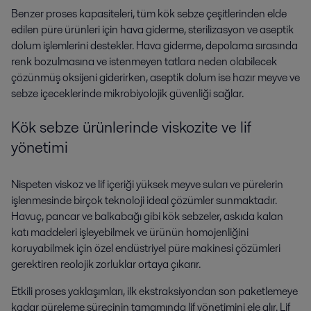
Benzer proses kapasiteleri, tüm kök sebze çeşitlerinden elde
edilen püre ürünleri için hava giderme, sterilizasyon ve aseptik
dolum işlemlerini destekler. Hava giderme, depolama sırasında
renk bozulmasına ve istenmeyen tatlara neden olabilecek
çözünmüş oksijeni giderirken, aseptik dolum ise hazır meyve ve
sebze içeceklerinde mikrobiyolojik güvenliği sağlar.
Kök sebze ürünlerinde viskozite ve lif
yönetimi
Nispeten viskoz ve lif içeriği yüksek meyve suları ve pürelerin
işlenmesinde birçok teknoloji ideal çözümler sunmaktadır.
Havuç, pancar ve balkabağı gibi kök sebzeler, askıda kalan
katı maddeleri işleyebilmek ve ürünün homojenliğini
koruyabilmek için özel endüstriyel püre makinesi çözümleri
gerektiren reolojik zorluklar ortaya çıkarır.
Etkili proses yaklaşımları, ilk ekstraksiyondan son paketlemeye
kadar püreleme sürecinin tamamında lif yönetimini ele alır. Lif