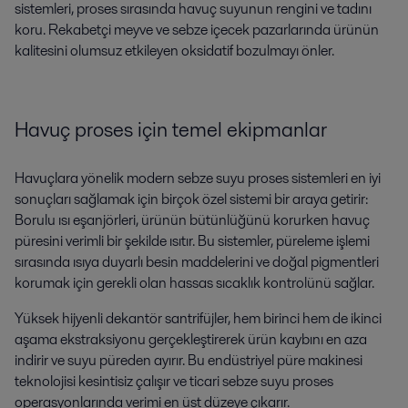
sistemleri, proses sırasında havuç suyunun rengini ve tadını
koru. Rekabetçi meyve ve sebze içecek pazarlarında ürünün
kalitesini olumsuz etkileyen oksidatif bozulmayı önler.
Havuç proses için temel ekipmanlar
Havuçlara yönelik modern sebze suyu proses sistemleri en iyi
sonuçları sağlamak için birçok özel sistemi bir araya getirir:
Borulu ısı eşanjörleri, ürünün bütünlüğünü korurken havuç
püresini verimli bir şekilde ısıtır. Bu sistemler, püreleme işlemi
sırasında ısıya duyarlı besin maddelerini ve doğal pigmentleri
korumak için gerekli olan hassas sıcaklık kontrolünü sağlar.
Yüksek hijyenli dekantör santrifüjler, hem birinci hem de ikinci
aşama ekstraksiyonu gerçekleştirerek ürün kaybını en aza
indirir ve suyu püreden ayırır. Bu endüstriyel püre makinesi
teknolojisi kesintisiz çalışır ve ticari sebze suyu proses
operasyonlarında verimi en üst düzeye çıkarır.