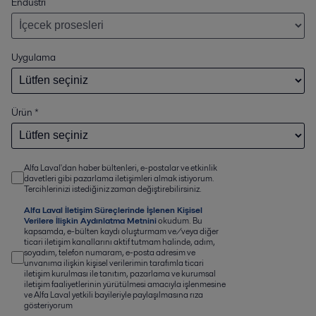
Endüstri
Uygulama
Ürün
*
Alfa Laval'dan haber bültenleri, e-postalar ve etkinlik
davetleri gibi pazarlama iletişimleri almak istiyorum.
Tercihlerinizi istediğiniz zaman değiştirebilirsiniz.
Alfa Laval İletişim Süreçlerinde İşlenen Kişisel
Verilere İlişkin Aydınlatma Metnini
okudum. Bu
kapsamda, e-bülten kaydı oluşturmam ve/veya diğer
ticari iletişim kanallarını aktif tutmam halinde, adım,
soyadım, telefon numaram, e-posta adresim ve
unvanıma ilişkin kişisel verilerimin tarafımla ticari
iletişim kurulması ile tanıtım, pazarlama ve kurumsal
iletişim faaliyetlerinin yürütülmesi amacıyla işlenmesine
ve Alfa Laval yetkili bayileriyle paylaşılmasına rıza
gösteriyorum