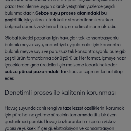
pazar tercihlerine uygun olarak yetiştirilen yüzlerce çeşidi
bulunmaktadır.
Sebze suyu proses alanındaki bu
çeşitlilik
, işleyicilere tutarlı kalite standartlarını korurken
bölgesel damak zevklerine hitap etme fırsatı sunmaktadır.
Global tüketici pazarları için havuçlar, tek konsantrasyonlu
bulanık meyve suyu, endüstriyel uygulamalar için konsantre
bulanık meyve suyu ve pürüzsüz tek konsantrasyonlu püre gibi
çeşitli ürün formatlarına dönüştürülür. Her format, içmeye hazır
içeceklerden gıda üreticileri için malzeme tedarikine kadar
sebze püresi pazarındaki f
arklı pazar segmentlerine hitap
eder.
Denetimli proses ile kalitenin korunması
Havuç suyunda canlı rengi ve taze lezzet özelliklerini korumak
için püre haline getirme sürecinin tamamında titiz bir özen
gösterilmesi gerekir. Havuç bazlı ürünlerin nispeten viskoz
yapısı ve yüksek lif içeriği, ekstraksiyon ve konsantrasyon