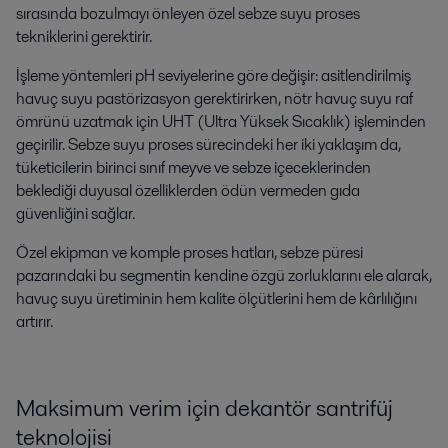
sırasında bozulmayı önleyen özel sebze suyu proses
tekniklerini gerektirir.
İşleme yöntemleri pH seviyelerine göre değişir: asitlendirilmiş
havuç suyu pastörizasyon gerektirirken, nötr havuç suyu raf
ömrünü uzatmak için UHT (Ultra Yüksek Sıcaklık) işleminden
geçirilir. Sebze suyu proses sürecindeki her iki yaklaşım da,
tüketicilerin birinci sınıf meyve ve sebze içeceklerinden
beklediği duyusal özelliklerden ödün vermeden gıda
güvenliğini sağlar.
Özel ekipman ve komple proses hatları, sebze püresi
pazarındaki bu segmentin kendine özgü zorluklarını ele alarak,
havuç suyu üretiminin hem kalite ölçütlerini hem de kârlılığını
artırır.
Maksimum verim için dekantör santrifüj
teknolojisi