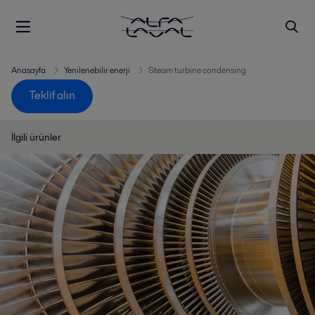
Anasayfa
Yenilenebilir enerji
Steam turbine condensing
Teklif alın
İlgili ürünler