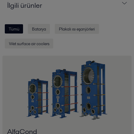
İlgili ürünler
Tümü
Batarya
Plakalı ısı eşanjörleri
Wet surface air coolers
AlfaCond