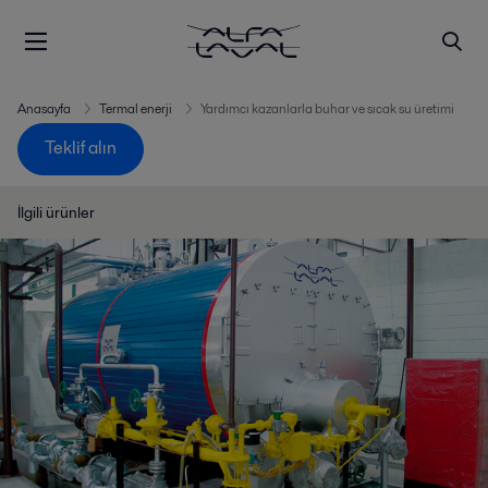
Anasayfa
Termal enerji
Yardımcı kazanlarla buhar ve sıcak su üretimi
Teklif alın
İlgili ürünler