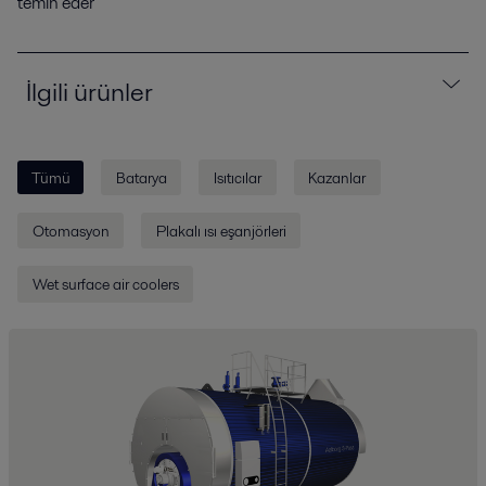
temin eder
İlgili ürünler
Tümü
Batarya
Isıtıcılar
Kazanlar
Otomasyon
Plakalı ısı eşanjörleri
Wet surface air coolers