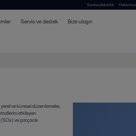
Sürdürülebilirlik
Hakkımız
ümler
Servis ve destek
Bize ulaşın
yerel ve küresel düzenlemeler,
trallerini etkileyen
t (SOx) ve parçacık