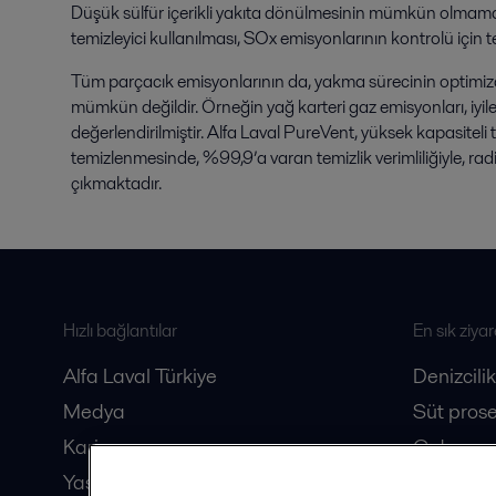
Düşük sülfür içerikli yakıta dönülmesinin mümkün olmama
temizleyici kullanılması, SOx emisyonlarının kontrolü için
Tüm parçacık emisyonlarının da, yakma sürecinin optimi
mümkün değildir. Örneğin yağ karteri gaz emisyonları, iyil
değerlendirilmiştir. Alfa Laval PureVent, yüksek kapasiteli t
temizlenmesinde, %99,9’a varan temizlik verimliliğiyle, rad
çıkmaktadır.
Hızlı bağlantılar
En sık ziyar
Alfa Laval Türkiye
Denizcilik
Medya
Süt prose
Kariyer
Gıda pros
Yasal
Biyotekno