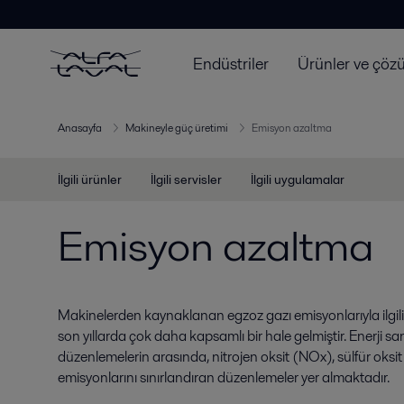
Endüstriler
Ürünler ve çöz
Anasayfa
Makineyle güç üretimi
Emisyon azaltma
İlgili ürünler
İlgili servisler
İlgili uygulamalar
Emisyon azaltma
Makinelerden kaynaklanan egzoz gazı emisyonlarıyla ilgili 
son yıllarda çok daha kapsamlı bir hale gelmiştir. Enerji san
düzenlemelerin arasında, nitrojen oksit (NOx), sülfür oksi
emisyonlarını sınırlandıran düzenlemeler yer almaktadır.