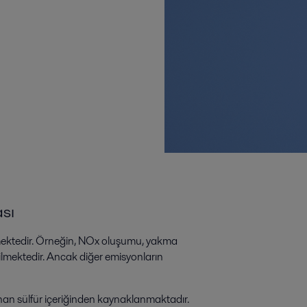
ası
lmektedir. Örneğin, NOx oluşumu, yakma
ilmektedir. Ancak diğer emisyonların
nan sülfür içeriğinden kaynaklanmaktadır.