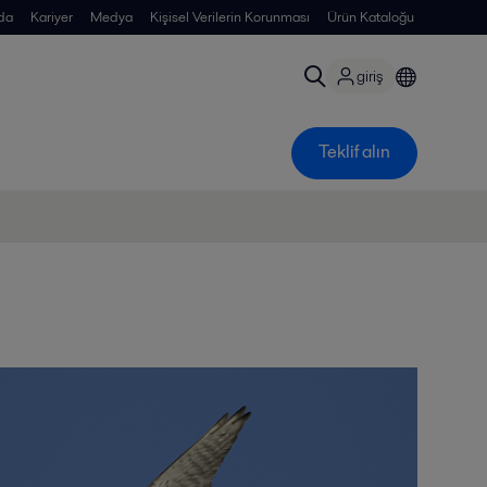
da
Kariyer
Medya
Kişisel Verilerin Korunması
Ürün Kataloğu
giriş
Teklif alın