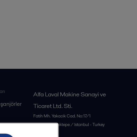
arı
Alfa Laval Makine Sanayi ve
eşanjörler
Ticaret Ltd. Sti.
Fatih Mh. Yakacik Cad. No:17/1
34885
Sancaktepe / Istanbul - Turkey
Türkiye