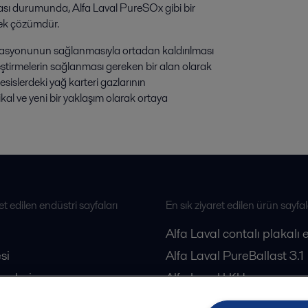
sı durumunda, Alfa Laval PureSOx gibi bir
 tek çözümdür.
zasyonunun sağlanmasıyla ortadan kaldırılması
eştirmelerin sağlanması gereken bir alan olarak
esislerdeki yağ karteri gazlarının
ikal ve yeni bir yaklaşım olarak ortaya
et edilen endüstri sayfaları
En sık ziyaret edilen ürün sayfal
Alfa Laval contalı plakalı 
si
Alfa Laval PureBallast 3.1
esleri
Alfa Laval LKH pompa
loji
Alfa Laval dekantörler